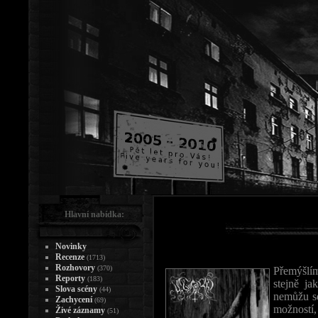
Hlavní nabídka:
Novinky
Recenze
(1713)
Rozhovory
(370)
Přemýšlí
Reporty
(183)
stejně j
Slova scény
(44)
nemůžu se
Zachycení
(69)
možností,
Živé záznamy
(51)