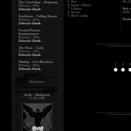
5. Pest
Die T
Thy Catafalque – Rengeteg
6. Sinner's Blood
Přečteno : 694x
7. Lifeless
Rok v
Zobrazit článek
8. Ascent
2006
9. Black Lodge
Anathema – Falling Deeper
Hodno
Přečteno : 605x
Zobrazit článek
Oranssi Pazuzu -
Kosmonument
Přečteno : 599x
Zobrazit článek
The Stone – Golet
Přečteno : 502x
Zobrazit článek
Shining – Live Blackjazz
1
2
3
Přečteno : 463x
Zobrazit článek
Ohlédnutí:
Avsky - Malignant
07.08.2008