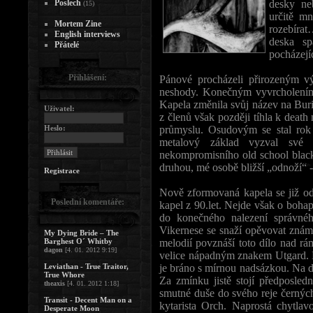
Poslech
desky ne
(15)
určitě m
Mortem Zine
rozebírat
English interviews
deska sp
Přátelé
pocházejíc
Přihlášení:
Pánové procházeli přirozeným v
neshody. Konečným vyvrcholením
Kapela změnila svůj název na Buri
Uživatel:
z členů však později tíhla k deat
Heslo:
průmyslu. Osudovým se stal rok 
metalový základ vyzval své
nekompromisního old school black
druhou, mé osobě bližší „odnoží“ 
Registrace
Nově zformovaná kapela se již o
Poslední komentáře:
kapel z 90.let. Nejde však o bohap
do konečného nalezení správn
Vikernese se snaží opěvovat zná
My Dying Bride – The
Barghest O´ Whitby
melodií povznáší toto dílo nad r
dagon
[4. 01. 2012 9:19]
velice nápadným znakem Utgard. N
Leviathan - True Traitor,
je bráno s mírnou nadsázkou. Na de
True Whore
Za zmínku jistě stojí předposled
theaxis
[4. 01. 2012 1:18]
smutné duše do svého reje černých
Transit - Decent Man on a
kytarista Orch. Naprostá chytlavo
Desperate Moon