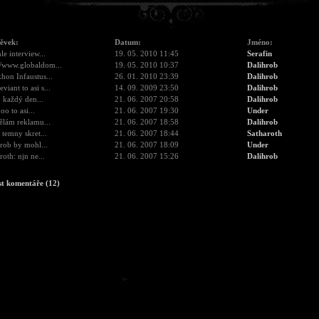
pěvek:
Datum:
Jméno:
hle interview...
19. 05. 2010 11:45
Serafin
//www.globaldom...
19. 05. 2010 10:37
Dalihrob
hon Infaustus...
26. 01. 2010 23:39
Dalihrob
viant to asi s...
14. 09. 2009 23:50
Dalihrob
 každý den...
21. 06. 2007 20:58
Dalihrob
oo to asi...
21. 06. 2007 19:30
Under
ělám reklamu...
21. 06. 2007 18:58
Dalihrob
 temny skret...
21. 06. 2007 18:44
Satharoth
rob by mohl...
21. 06. 2007 18:09
Under
roth: njn ne...
21. 06. 2007 15:26
Dalihrob
st komentáře (12)