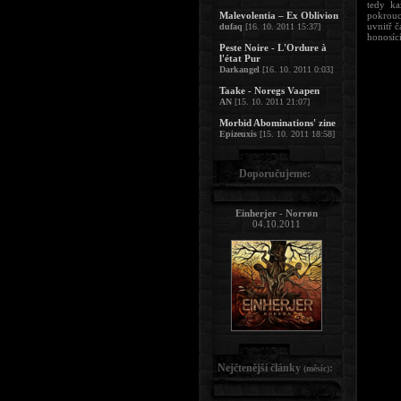
tedy k
Malevolentia – Ex Oblivion
pokrouc
uvnitř č
dufaq
[16. 10. 2011 15:37]
honosící
Peste Noire - L'Ordure à
l'état Pur
Darkangel
[16. 10. 2011 0:03]
Taake - Noregs Vaapen
AN
[15. 10. 2011 21:07]
Morbid Abominations' zine
Epizeuxis
[15. 10. 2011 18:58]
Doporučujeme:
Einherjer - Norrøn
04.10.2011
Nejčtenější články
:
(měsíc)