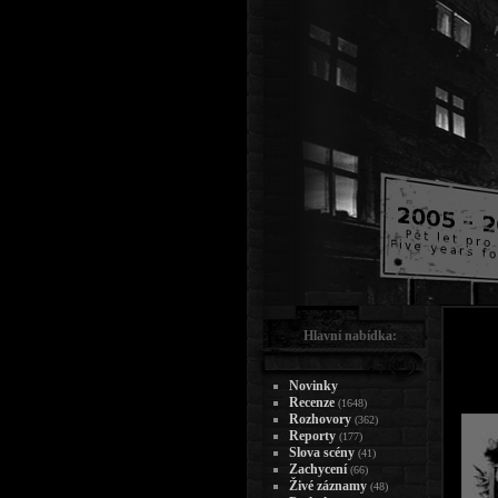
Hlavní nabídka:
Novinky
Recenze
(1648)
Rozhovory
(362)
Reporty
(177)
Slova scény
(41)
Zachycení
(66)
Živé záznamy
(48)