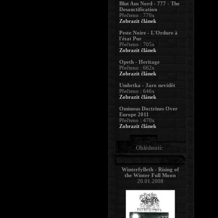
Blut Aus Nord - 777 - The
Desanctification
Přečteno : 770x
Zobrazit článek
Peste Noire - L'Ordure à
l'état Pur
Přečteno : 705x
Zobrazit článek
Opeth - Heritage
Přečteno : 662x
Zobrazit článek
Umbrtka - Jaro nevidět
Přečteno : 646x
Zobrazit článek
Ominous Doctrines Over
Europe 2011
Přečteno : 470x
Zobrazit článek
Ohlédnutí:
Winterfylleth - Rising of
the Winter Full Moon
20.01.2008