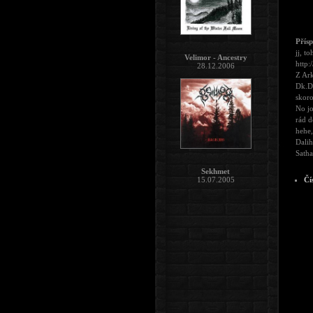
Přís
jj, to
Velimor - Ancestry
http:
28.12.2006
Z Ark
Dk.De
skoro
No jo
rád d
hehe,
Dalih
Satha
Sekhmet
Čí
15.07.2005