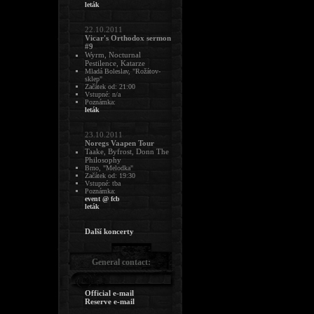
leták
22.10.2011
Vicar's Orthodox sermon
#9
Wyrm, Nocturnal
Pestilence, Katarze
Mladá Boleslav, "Rožátov-
sklep"
Začátek od: 21:00
Vstupné: n/a
Poznámka:
leták
23.10.2011
Noregs Vaapen Tour
Taake, Byfrost, Donn The
Philosophy
Brno, "Melodka"
Začátek od: 19:30
Vstupné: tba
Poznámka:
event @ fcb
leták
Další koncerty
General contact:
Official e-mail
Reserve e-mail