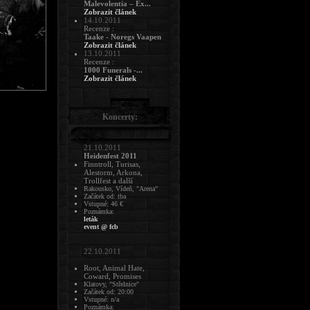
Malevolentia – Ex...
Zobrazit článek
14.10.2011
Recenze :
Taake - Noregs Vaapen
Zobrazit článek
13.10.2011
Recenze :
1000 Funerals -...
Zobrazit článek
Koncerty:
21.10.2011
Heidenfest 2011
Finntroll, Turisas,
Alestorm, Arkona,
Trollfest a další
Rakousko, Vídeň, "Arena"
Začátek od: tba
Vstupné: 46 €
Poznámka:
leták
event @ fcb
22.10.2011
Root, Animal Hate,
Coward, Promises
Klatovy, "Střelnice"
Začátek od: 20:00
Vstupné: n/a
Poznámka: