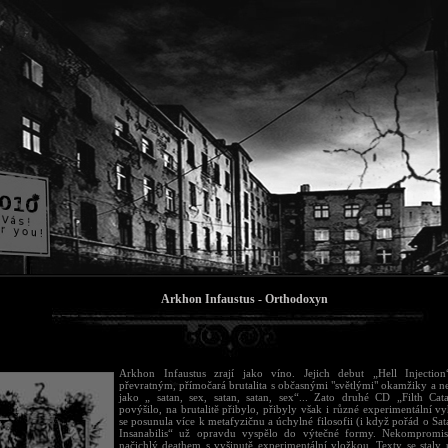
Arkhon Infaustus - Orthodoxyn
Arkhon Infaustus zrají jako víno. Jejich debut „Hell Injectio
převratným, přímočará brutalita s občasnými "světlými" okamžiky a n
jako „ satan, sex, satan, satan, sex“... Zato druhé CD „Filth Cat
povýšilo, na brutalitě přibylo, přibyly však i různé experimentální v
se posunula více k metafyzičnu a úchylné filosofii (i když pořád o Sat
Insanabilis“ už opravdu vyspělo do výtečné formy. Nekompromis
načichlý deathem s vyšinutě experimentální vložkou. Texty se staly u