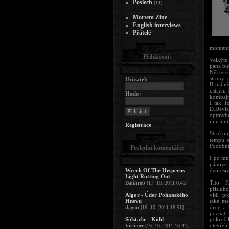
Poslech
(14)
Mortem Zine
English interviews
Přátelé
moment 
Přihlášení:
Velkým p
pana bu
Některé 
struny 
Uživatel:
Brutáln
ostrým 
Heslo:
kombajn
I tak T
D.Devia
opravdu
murmur 
Registrace
Struktur
tempu s
Podobně 
Poslední komentáře:
I po mno
pánové 
Wreck Of The Hesperus -
depresi
Light Rotting Out
Tito F
Dalihrob
[17. 10. 2011 0:42]
přisluh
Algor - Úder Pohanského
vidí pr
Hnevu
také me
drog a 
dagon
[16. 10. 2011 18:51]
poznat.
Sólstafir - Köld
pokroči
otevřeli
Victimer
[16. 10. 2011 16:44]