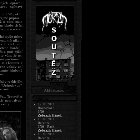
ůzných opravdu
ravdu zajímavé
nímu LSD peklu.
řejmě připravili
tiž o něco málo
em jakoby slyšel
la podle svého.
lně slyšet údery
ntokrát nikoli.
 a Toxik H. drtí
stého bordelu.
s a poté sjíždí
 se vám, že ten
mné povšimnutí.
isti (Torturer a
jeho vokály zní
viantův hluboký
ze.
íhá v rychlejším
ň "Orthodoxyn".
epanici.
Aktualizace:
ře... Textově se
ch- neurvalých-
 každý.
17.10.2011
Rozhovor :
0N0
Zobrazit článek
16.10.2011
Recenze :
0N0 - Path
Zobrazit článek
15.10.2011
Recenze :