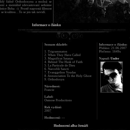
aždý řádně Orthodoxynu a možná se
ení a mentálně zdevastovaní setkáme
ástice Boha :-). Prostě naprostá šílenost
 se kvalitou…To se jen tak nevidí.
Informace o článku
Seznam skladeb:
Informace o článku:
Přidáno: 21.06.2007
1. Trigrammaton
Přečteno: 1649x
2. When They Have Called
3. Magnificat Satanas
Napsal:
Under
4. Behind The Husk of Faith
5. La Particule de Dieu
6. Narcofili Sancti
7. Evanggelion Youdas
8. Annunciation To the Holy Ghost
9. Orthodoxyn
Národnost:
Francie
Label:
Osmose Productions
Rok vydání:
2007
Hodnocení:
---
Hodnocení alba čtenáři