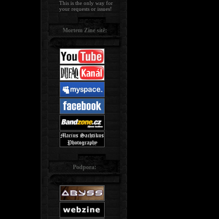
This is the only way for
your requests or issues!
Mortem Zine sítě:
Podpora: