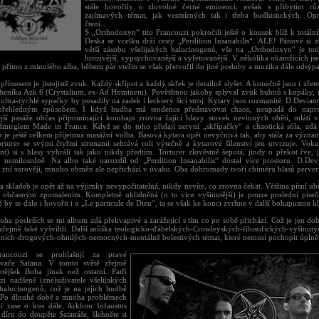
stále hovořily o zlovolné černé eminenci, avšak s přibytím r
zajímavých témat, jak vesmírných tak i třeba budhistických. Op
čtení…
S „Orthodoxyn“ tito Francouzi pokročili ještě o kousek blíž k totál
Deska se vcelku drží cesty „Perdition Insanabilis“. ALE! Pánové si z
větší zásobu všelijakých halucinogenů, vše na „Orthodoxyn“ je to
hrozivější, vypsychovanější a vyfetovanější. V několika okamžicích js
přímo z minulého alba, během pár vteřin se však přetvořil do jiné podoby a muzika dále odsýpa
řínosem je jistojistě zvuk. Každý skřípot a každý skřek je detailně slyšet. A konečně jsou i zřete
beníka Azk.6 (Crystalium, ex-Ad Hominem). Povětšinou jakoby splýval zvuk bubnů s kopáky, te
ultra-rychlé sypačky by posadily na zadek i leckterý šicí stroj. Kytary jsou rozmanité. D.Deviant
přehledným způsobem. I když hudba má tendence představovat chaos, neupadá do napro
ější pasáže občas připomínající kombajn zrovna žající hlavy stovek nevinných obětí, mlátí vá
šmirglem Made in France. Když se do toho přidají nervní „skřípačky“ a chaotická sóla, zdá
 je ještě celkem příjemná masážní volba. Basová kytara opět nevyčnívá tak, aby stála za význa
orturer se svými čtyřmi strunami sehrává roli výtečně a kytarové šílenství jen utvrzuje. Vokal
nt) si s hlasy vyhráli tak jako nikdy předtím. Torturer zlověstně šepotá, jindy o překot řve, 
 nemilosrdně. Na albu také narozdíl od „Perdition Insanabilis“ dostal více prostoru. D.De
zní surověji, mnoho obměn ale nepřichází v úvahu. Oba dohromady tvoří chiméru hlasů perver
a skladeb je opět až na výjimky nevypočitatelná, nikdy nevíte, co zrovna čekat. Většina písní ub
 občasným zpomalením. Kompletně uklidněná (o to více vyšinutější) je pouze poslední píse
by se dalo i hovořit i o „Le particule de Dieu“, ta se však ke konci zvrhne v další bohapustou kl
ha posleších se mi album zdá překvapivé a zarážející s tím co po sobě přichází. Což je jen dob
zřejmě také vyšvihli. Další snůška teologicko-ďábelských-Crowleyských-filosofických-vyšinutý
vních-drogových-ohnilých-nemocných-mentálně bolestivých témat, které nemusí pochopit úplně
rancouzi se prohlašují za pravé
ovače Satana. V tomto světě zřejmě
otějšek Boha jinak než ostatní. Patří
zi nadšené (zne)uživatele všelijakých
halucinogenů, což je na jejich hudbě
 Po dlouhé době a mnoha problémech
li zase o kus dále. Arkhon Infaustus
 díru do doupěte Satanáše, šlehněte si