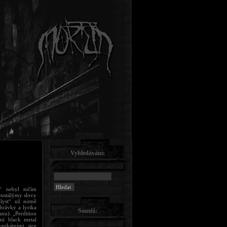
Vyhledávání:
n“ nebyl ničím
eustálýmy slovy
alyst“ už notně
yhrávky a lyrika
Soutěž:
anu). „Perdition
ní black metal
nikátními, sice