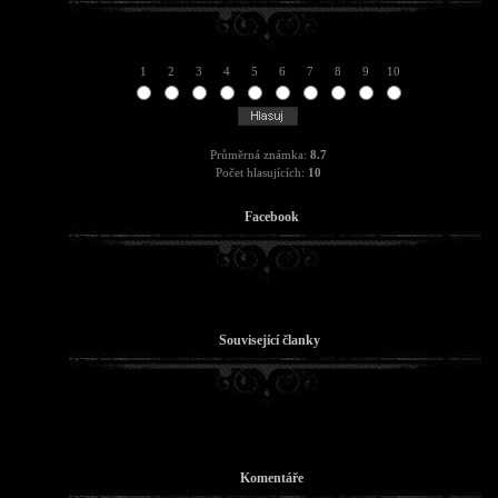
1
2
3
4
5
6
7
8
9
10
Průměrná známka:
8.7
Počet hlasujících:
10
Facebook
Související članky
Komentáře