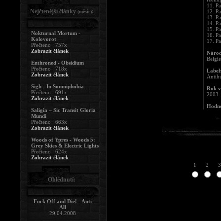
11. Pa
Nejčtenější články
:
12. Pa
(měsíc)
13. Par
14. Pa
15. Pa
Nokturnal Mortum -
16. Pa
Kolovorot
17. Pa
Přečteno : 757x
Zobrazit článek
Národ
Belgie
Enthroned - Obsidium
Přečteno : 718x
Label
Zobrazit článek
Antih
Sigh - In Somniphobia
Rok v
Přečteno : 691x
2003
Zobrazit článek
Hodno
Saligia – Sic Transit Gloria
Mundi
Přečteno : 663x
Zobrazit článek
Woods of Ypres - Woods 5:
Grey Skies & Electric Lights
Přečteno : 624x
Zobrazit článek
1
2
3
Ohlédnutí:
Fuck Off and Die! - Anti
All
29.04.2008