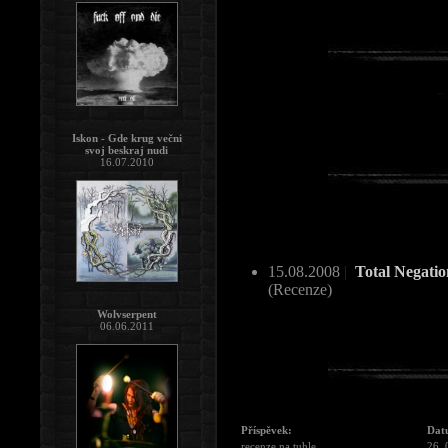
Iskon - Gde krug večni
svoj beskraj nudi
16.07.2010
15.08.2008
|
Total Negatio
(Recenze)
Wolvserpent
06.06.2011
Příspěvek:
Dat
recenze na tuhle...
26. 