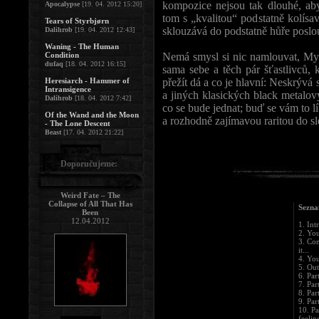
kompozice nejsou tak dlouhé, ab
Apocalypse
[19. 04. 2012 15:20]
tom s „kvalitou“ podstatně kolísa
Tears of Styrbjørn
sklouzává do podstatně hůře poslo
Dalihrob
[19. 04. 2012 12:43]
Waning - The Human
Condition
Nemá smysl si nic namlouvat, Mys
dufaq
[18. 04. 2012 16:15]
sama sebe a těch pár šťastlivců, k
Heresiarch - Hammer of
přežít dá a co je hlavní: Neskrývá
Intransigence
a jiných klasických black metalov
Dalihrob
[18. 04. 2012 7:42]
co se bude jednat; buď se vám to l
Of the Wand and the Moon
a rozhodně zajímavou raritou do 
- The Lone Descent
Beast
[17. 04. 2012 21:22]
Doporučujeme:
Weird Fate – The
Collapse of All That Has
Sezna
Been
12.04.2012
1. Int
2. Yo
3. Co
it...
4. You
5. Out
6. Par
7. Par
8. Par
9. Par
10. Pa
feelin