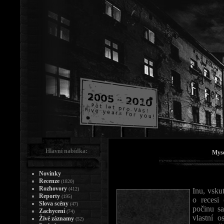
Hlavní nabídka:
Myse
Novinky
Recenze
(1820)
Rozhovory
(412)
Inu, vsku
Reporty
(195)
o recesi 
Slova scény
(47)
počinu s
Zachycení
(74)
vlastní 
Živé záznamy
(52)