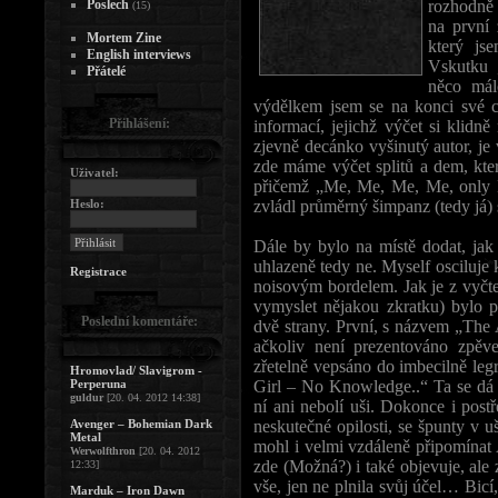
Poslech
rozhodně 
(15)
na první 
Mortem Zine
který js
English interviews
Vskutku „
Přátelé
něco mál
výdělkem jsem se na konci své 
Přihlášení:
informací, jejichž výčet si klidně
zjevně decánko vyšinutý autor, je
zde máme výčet splitů a dem, kter
Uživatel:
přičemž „Me, Me, Me, Me, only M
Heslo:
zvládl průměrný šimpanz (tedy já) 
Dále by bylo na místě dodat, jak
uhlazeně tedy ne. Myself osciluje
Registrace
noisovým bordelem. Jak je z vyč
vymyslet nějakou zkratku) bylo 
Poslední komentáře:
dvě strany. První, s názvem „The A
ačkoliv není prezentováno zpěve
zřetelně vepsáno do imbecilně leg
Hromovlad/ Slavigrom -
Perperuna
Girl – No Knowledge..“ Ta se dá j
guldur
[20. 04. 2012 14:38]
ní ani nebolí uši. Dokonce i pos
Avenger – Bohemian Dark
neskutečné opilosti, se špunty v 
Metal
mohl i velmi vzdáleně připomínat
Werwolfthron
[20. 04. 2012
zde (Možná?) i také objevuje, ale 
12:33]
vše, jen ne plnila svůj účel… Bicí,
Marduk – Iron Dawn