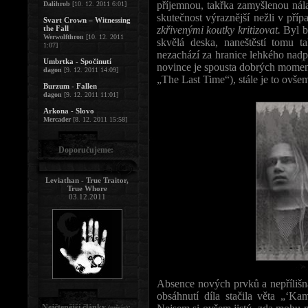
příjemnou, takřka zamyšlenou nála
Dalihrob
[10. 12. 2011 6:01]
skutečnost výraznější nežli v pří
Svart Crown – Witnessing
the Fall
zkřivenými koutky kritizovat.
Byl b
Werwolfthron
[10. 12. 2011
skvělá deska, naneštěstí tomu t
1:07]
nezachází za hranice lehkého nadp
Umbrtka - Spočinutí
novince je spousta dobrých moment
dagon
[9. 12. 2011 14:09]
„The Last Time“), stále je to ovšem
Burzum - Fallen
dagon
[9. 12. 2011 11:01]
Arkona - Slovo
Mercader
[8. 12. 2011 15:58]
Doporučujeme:
Leviathan - True Traitor,
True Whore
03.12.2011
Absence nových prvků a nepřílišná
obsáhnutí díla stačila věta „‘K
Nejčtenější články
:
(měsíc)