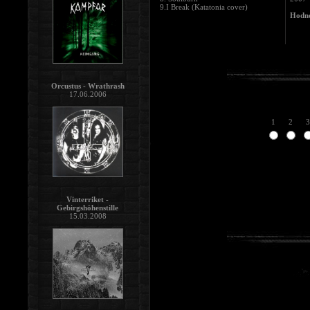
9.I Break (Katatonia cover)
Hodno
Orcustus - Wrathrash
17.06.2006
1
2
3
Vinterriket -
Gebirgshöhenstille
15.03.2008