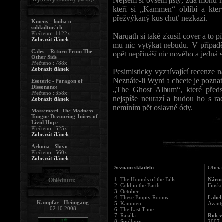
Nejsem si ovšem jistý, zda mohu m
kteří si „Kammen“ oblíbí a kter
přežvýkaný kus chuť nezkazí.
Kmeny - kniha o
subkulturách
Přečteno : 1122x
Narqath si také zkusil cover a to p
Zobrazit článek
mu nic vytýkat nebudu. V případě 
Cales – Return From The
opět nepřináší nic nového a jedná s
Other Side
Přečteno : 788x
Zobrazit článek
Pesimisticky vyznívající recenze 
Neznáte-li Wyrd a chcete je pozna
Esoteric - Paragon of
Dissonance
„The Ghost Album“, které před
Přečteno : 658x
nejspíše neurazí a budou ho s ra
Zobrazit článek
nemíním pět oslavné ódy.
Massemord -The Madness
Tongue Devouring Juices of
Livid Hope
Přečteno : 625x
Zobrazit článek
Arkona - Slovo
Přečteno : 560x
Zobrazit článek
Seznam skladeb:
Oficiá
1. The Hounds of the Falls
Národ
Ohlédnutí:
2. Cold in the Earth
Finsk
3. October
4. These Empty Rooms
Label
Kampfar - Heimgang
5. Kammen
Avant
02.10.2008
6. The Last Time
7. Rajalla
Rok v
8. Soulburn
2007