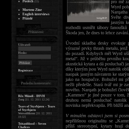
Poslech
pro mě z
(15)
Wyrd pohli
Mortem Zine
Narqatha 
English interviews
Světe di
Přátelé
jasným k
rozhodli usmířit tábory fanoušk
Přihlášení:
Škoda jen, že dnes to lehce zavání.
Úvodní skladba desky evokuje 
Uživatel:
výrazné prvky thrash metalu, jenž
Heslo:
do pozadí. Kdybych měl Wyrd ušít
metal“. Již v průběhu prvního k
akustická kytara a dá posluchači ja
díky kterým jsou Wyrd natolik oblí
Registrace
naopak jasným návratem ke starým 
jako na houpačce. Bohužel mi př
Poslední komentáře:
nežli předešle. Stará tvář mi je 
nového. Narqath je bohužel člověk
„Kammen“ je jiné pouze v tom, ž
Rêx Mündi - IHVH
druhou nemá posluchač natolik
Zorg
[11. 12. 2011 12:24]
novinka nepřekvapila. Při bližší a
Tears of Styrbjørn – Tears
of Styrbjørn
Werwolfthron
[10. 12. 2011
V minulém odstavci jsem si posmu
19:32]
nepřílišnou originalitu se „Ka
Teitanblood – Seven
příliš stereotypní, kytary hraj
Chalices