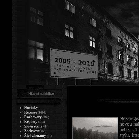
Hlavní nabídka:
Novinky
Recenze
(1696)
Rozhovory
(367)
Nezaregi
Reporty
(183)
novou na
Slova scény
(44)
nebe. „T
Zachycení
(69)
stylu, kt
Živé záznamy
(51)