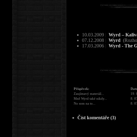
10.03.2009
|
Wyrd – Kaliv
07.12.2008
|
Wyrd
(Rozho
17.03.2006
|
Wyrd - The 
Příspěvek:
Dat
Zaujímavý materiál...
19. 
Mně Wyrd také nikdy...
8. 0
No som na to...
8. 0
Číst komentáře (3)