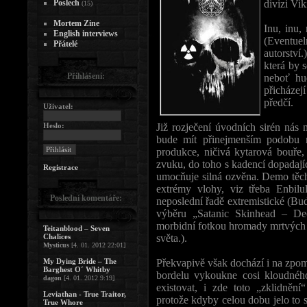
Poslech
divizi Vi
(15)
Mortem Zine
Inu, inu
English interviews
(Eventuel
Přátelé
autorství.
která by 
Přihlášení:
neboť hu
přicházej
předčí.
Uživatel:
Heslo:
Již rozječení úvodních sirén nás 
bude mít přinejmenším podobu n
produkce, ničivá kytarová bouře,
zvuku, do toho s kadencí dopadajíc
Registrace
umocňuje silná ozvěna. Demo těc
extrémy vlohy, viz třeba Enbilul
Poslední komentáře:
neposlední řadě extremistické (B
výběru „Satanic Skinhead – Decl
morbidní fotkou hromady mrtvých t
Teitanblood – Seven
Chalices
světa.).
Mysticus
[4. 01. 2012 22:01]
My Dying Bride – The
Překvapivě však dochází i na zpom
Barghest O´ Whitby
bordelu vykoukne cosi kloudného
dagon
[4. 01. 2012 9:19]
existovat, i zde toto „zklidněn
Leviathan - True Traitor,
protože kdyby celou dobu jelo to 
True Whore