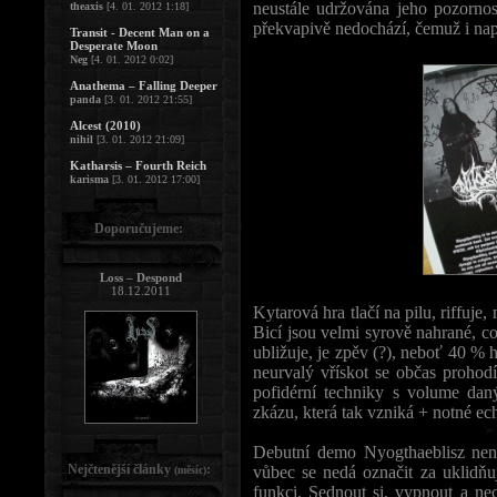
neustále udržována jeho pozornos
theaxis
[4. 01. 2012 1:18]
překvapivě nedochází, čemuž i na
Transit - Decent Man on a
Desperate Moon
Neg
[4. 01. 2012 0:02]
Anathema – Falling Deeper
panda
[3. 01. 2012 21:55]
Alcest (2010)
nihil
[3. 01. 2012 21:09]
Katharsis – Fourth Reich
karisma
[3. 01. 2012 17:00]
Doporučujeme:
Loss – Despond
18.12.2011
Kytarová hra tlačí na pilu, riffuje
Bicí jsou velmi syrově nahrané, c
ubližuje, je zpěv (?), neboť 40 % 
neurvalý vřískot se občas prohod
pofidérní techniky s volume dan
zkázu, která tak vzniká + notné
Debutní demo Nyogthaeblisz nen
Nejčtenější články
:
vůbec se nedá označit za uklidňuj
(měsíc)
funkci. Sednout si, vypnout a nec