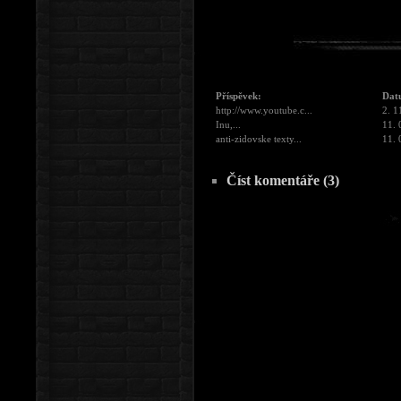
Příspěvek:
Dat
http://www.youtube.c...
2. 1
Inu,...
11. 
anti-zidovske texty...
11. 
Číst komentáře (3)