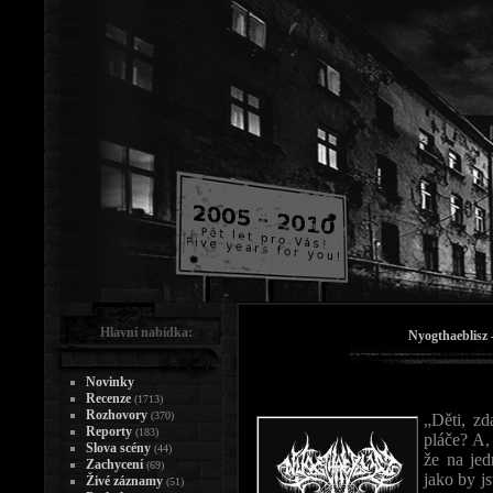
Hlavní nabídka:
Nyogthaeblisz 
Novinky
Recenze
(1713)
Rozhovory
(370)
„Děti, zd
Reporty
(183)
pláče? A, 
Slova scény
(44)
že na jed
Zachycení
(69)
jako by j
Živé záznamy
(51)