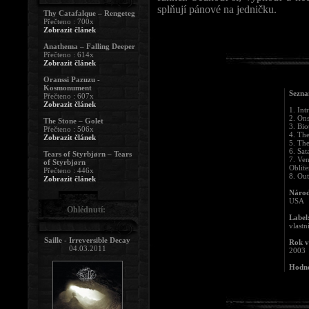
splňují pánové na jedničku.
Thy Catafalque – Rengeteg
Přečteno : 700x
Zobrazit článek
Anathema – Falling Deeper
Přečteno : 614x
Zobrazit článek
Oranssi Pazuzu -
Kosmonument
Sezna
Přečteno : 607x
Zobrazit článek
1. Int
2. On
The Stone – Golet
3. Bio
Přečteno : 506x
4. Th
Zobrazit článek
5. Th
6. Sat
Tears of Styrbjørn – Tears
7. Ve
of Styrbjørn
Oblite
Přečteno : 446x
8. Ou
Zobrazit článek
Národ
USA
Ohlédnutí:
Label
vlastn
Saille - Irreversible Decay
Rok v
04.03.2011
2003
Hodno