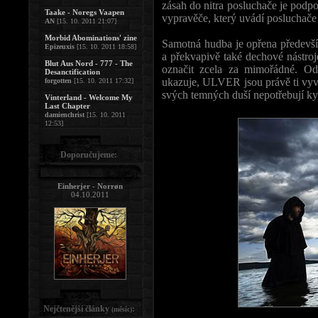
zásah do nitra posluchače je podp
Taake - Noregs Vaapen
vypravěče, který uvádí posluchače
AN
[15. 10. 2011 21:07]
Morbid Abominations' zine
Samotná hudba je opřena předevší
Epizeuxis
[15. 10. 2011 18:58]
a překvapivě také dechové nástroj
Blut Aus Nord - 777 - The
označit zcela za mimořádné. Od
Desanctification
ukazuje, ULVER jsou právě ti vyvo
forgotten
[15. 10. 2011 17:32]
svých temných duší nepotřebují kyt
Vinterland - Welcome My
Last Chapter
damienchrist
[15. 10. 2011
12:53]
Doporučujeme:
Einherjer - Norrøn
04.10.2011
Nejčtenější články
:
(měsíc)