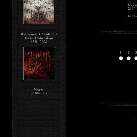
Rok v
2007
Hodno
Reverence - Chamber of
Divine Elaboration
18.01.2008
1
2
3
Wyrm
08.06.2005