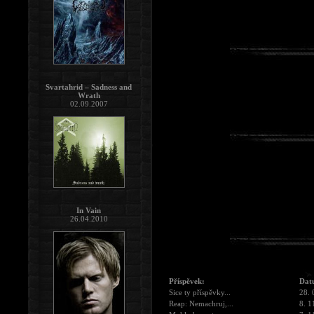
Svartahrid – Sadness and
Wrath
02.09.2007
In Vain
26.04.2010
Příspěvek:
Dat
Sice ty příspěvky...
28. 
Reap: Nemachruj,...
8. 1