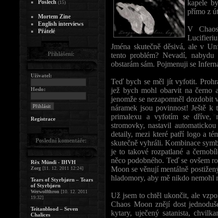
Poslech
kapele by
(15)
přímo z út
Mortem Zine
English interviews
V Chaos
Přátelé
Lucifieri
Jména skutečně děsivá, ale v Unf
Přihlášení:
tento problém? Nevadí, nabydu k
obstarám sám. Pojmenuji se Infer
Uživatel:
Teď bych se měl jít vyfotit. Prohr
Heslo:
jež bych mohl obarvit na černo a 
jenomže se nezapomněl dozdobit 
náramek jsou povinnost! Ještě k
primalexu a vyfotím se dříve, 
Registrace
stromovky, nastavil automatickou
detaily, mezi které patří logo a 
Poslední komentáře:
skutečně vyhráli. Kombinace symbo
je to takové rozpatlané a černobí
něco podobného. Teď se ovšem roz
Rêx Mündi - IHVH
Moon se věnují mentálně postižen
Zorg
[11. 12. 2011 12:24]
hladomory, aby mě nikdo nemohl na
Tears of Styrbjørn – Tears
of Styrbjørn
Werwolfthron
[10. 12. 2011
Už jsem to chtěl ukončit, ale vzp
19:32]
Chaos Moon znějí dost jednoduše, 
Teitanblood – Seven
kytary, uječený satanista, chvil
Chalices