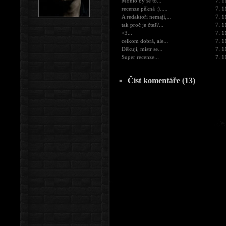
Mohlo by se to...
7. 1
recenze pěkná :).....
7. 1
A redaktoři nemají,...
7. 1
tak proč je čteš?...
7. 1
<3...
7. 1
celkom dobrá, ale...
7. 1
Děkuji, mistr se...
7. 1
Super recenze...
7. 1
Číst komentáře (13)