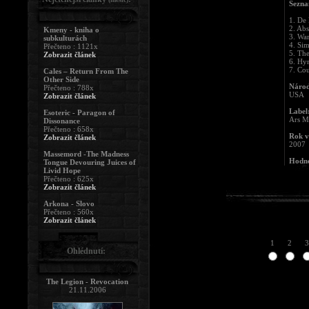
Sezna
1. De 
2. Abs
Kmeny - kniha o
3. Wa
subkulturách
4. Si
Přečteno : 1121x
5. The
Zobrazit článek
6. Hy
7. Cou
Cales – Return From The
Other Side
Národ
Přečteno : 788x
USA
Zobrazit článek
Label
Esoteric - Paragon of
Ars M
Dissonance
Přečteno : 658x
Rok v
Zobrazit článek
2007
Massemord -The Madness
Hodno
Tongue Devouring Juices of
Livid Hope
Přečteno : 625x
Zobrazit článek
Arkona - Slovo
Přečteno : 560x
Zobrazit článek
1
2
3
Ohlédnutí:
The Legion - Revocation
21.11.2006