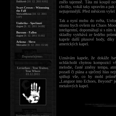
znělo tajemně. Táta mi koupil n
Dalihrob
[10. 12. 2011 6:01]
chvilky, vokál taky upravím a pak 
Svart Crown – Witnessing
the Fall
nejtajemnější. Před měsícem vyšel 
Werwolfthron
[10. 12. 2011
1:07]
Tak a nyní mohu do světa, Unfore
Umbrtka - Spočinutí
stranu bych ovšem na Chaos Moon n
dagon
[9. 12. 2011 14:09]
inteligentní, dopomáhají si s ním 
Burzum - Fallen
skladby vytrhává ze šedého průmě
dagon
[9. 12. 2011 11:01]
kapele další plusové body, dík
Arkona - Slovo
amerických kapel.
Mercader
[8. 12. 2011 15:58]
Doporučujeme:
Uznávám kapele, že dokáže bav
uchlácholit chytrou kompozicí vš
melodie, časté změny tempa, atmo
Leviathan - True Traitor,
True Whore
pozadí či piána a uječený hlas n
03.12.2011
splňuji vše, co by mohl průmě
„Languor into Echoes, Beyond“ je 
metalových kapel.
Nejčtenější články
:
(měsíc)