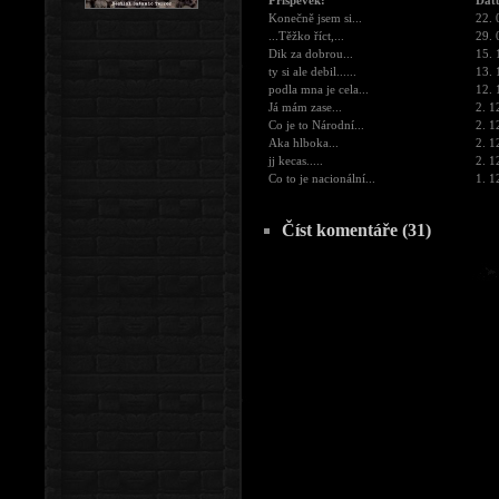
Příspěvek:
Dat
Konečně jsem si...
22. 
...Těžko říct,...
29. 
Dik za dobrou...
15. 
ty si ale debil......
13. 
podla mna je cela...
12. 
Já mám zase...
2. 1
Co je to Národní...
2. 1
Aka hlboka...
2. 1
jj kecas.....
2. 1
Co to je nacionální...
1. 1
Číst komentáře (31)