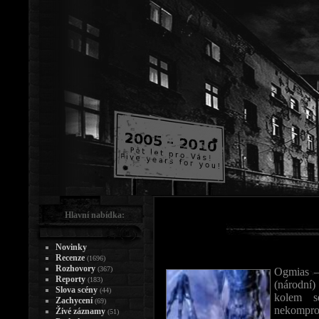
Hlavní nabídka:
Novinky
Recenze
(1696)
Rozhovory
(367)
Ogmias –
Reporty
(183)
(národní)
Slova scény
(44)
kolem s
Zachycení
(69)
nekomprom
Živé záznamy
(51)