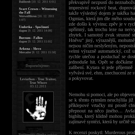
překvapivě nezpustí do neznabožské
Dalihrob
[10. 12. 2011 6:01]
impresivní rockový beat, doprov
Svart Crown – Witnessing
the Fall
takže výsledný dojem je takřka h
Werwolfthron
[10. 12. 2011
Ogmias, která jim dle mého soudu v
1:07]
zde došlo k vývinu; zpěv je v ry
Umbrtka - Spočinutí
upřímný, tak trochu leze na nervy
dagon
[9. 12. 2011 14:09]
zbytek. I samotný zvuk strunné s
Burzum - Fallen
Hněvu“ jiný, výraznější, mohutněj
dagon
[9. 12. 2011 11:01]
nejsou ničím neslyšeným, nepostrá
Arkona - Slovo
velmi výrazně automatický, což u
Mercader
[8. 12. 2011 15:58]
rychle utečou a posluchač se dost
jednoduše hit. Opět se dočkáme r
Doporučujeme:
zalíbení. Kytara si jede příjemně
vyřvává své, ehm, znechucení ze s
a pokyvovat.
Leviathan - True Traitor,
True Whore
03.12.2011
Nemohu si pomoci, ale po objevení
se k těmto rytmům neuchýlila již 
příklepové vrtačky mi prostě ch
přepnout na něco jiného… Avša
bigbítu, který klidně mohou prokl
zajímavé syntézi, která by určitě st
K recenzi poskytl: Murderous prod
Nejčtenější články
:
(měsíc)