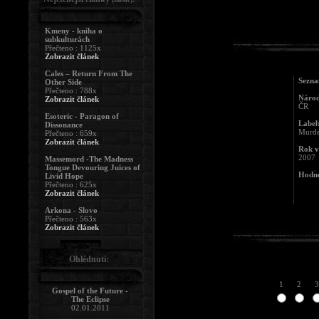
Kmeny - kniha o
subkulturách
Přečteno : 1125x
Zobrazit článek
Cales – Return From The
Sezna
Other Side
Přečteno : 788x
Národ
Zobrazit článek
ČR
Esoteric - Paragon of
Label
Dissonance
Murde
Přečteno : 659x
Zobrazit článek
Rok v
2007
Massemord -The Madness
Tongue Devouring Juices of
Hodno
Livid Hope
Přečteno : 625x
Zobrazit článek
Arkona - Slovo
Přečteno : 563x
Zobrazit článek
Ohlédnutí:
1
2
3
Gospel of the Future -
The Eclipse
02.01.2011