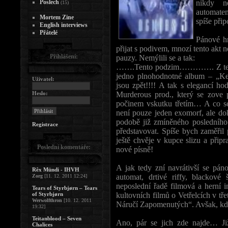
Poslech
nikdy ne
(15)
automatem
Mortem Zine
spíše při
English interviews
Přátelé
Pánové hr
přijat s podivem, mnozí tento akt n
Přihlášení:
pauzy. Nemýlili se a tak:
…….Tento podzim…………. Z temn
jedno plnohodnotné album – „
Uživatel:
jsou zpět!!!! A tak s elegancí ho
Heslo:
Murderous prod., který se zove 
počinem vskutku třetím… A co se
není pouze jeden exomorf, ale do
podobě již zmíněného posledního 
Registrace
představovat. Spíše bych zaměřil 
ještě chvěje v kupce slizu a přip
Poslední komentáře:
nové písně!
A jak tedy zní navrátivší se pá
Rêx Mündi - IHVH
automat, drtivé riffy, blackové
Zorg
[11. 12. 2011 12:24]
neposlední řadě filmová a herní 
Tears of Styrbjørn – Tears
of Styrbjørn
kultovních filmů o Vetřelcích v tř
Werwolfthron
[10. 12. 2011
Náručí Zapomenutých“. Avšak, kd
19:32]
Teitanblood – Seven
Ano, pár se jich zde najde… Ji
Chalices