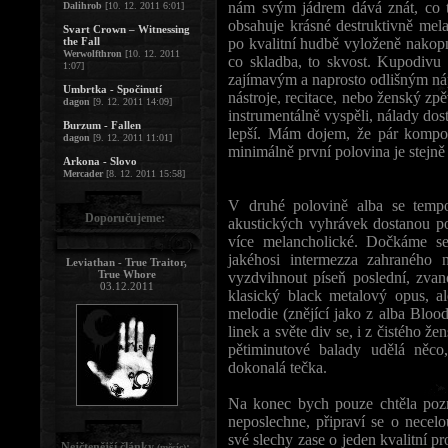
nám svým jádrem dává znát, co t
Dalihrob
[10. 12. 2011 6:01]
obsahuje krásné destruktivně mela
Svart Crown – Witnessing
the Fall
po kvalitní hudbě vyloženě nakopn
Werwolfthron
[10. 12. 2011
co skladba, to skvost. Kupodivu
1:07]
zajímavým a naprosto odlišným náp
Umbrtka - Spočinutí
nástroje, recitace, nebo ženský zp
dagon
[9. 12. 2011 14:09]
instrumentálně vyspěli, nálady dos
Burzum - Fallen
lepší. Mám dojem, že pár kompoz
dagon
[9. 12. 2011 11:01]
minimálně první polovina je stejně 
Arkona - Slovo
Mercader
[8. 12. 2011 15:58]
V druhé polovině alba se temp
Doporučujeme:
akustických vyhrávek dostanou po
více melancholické. Dočkáme s
jakéhosi intermezza zahraného
Leviathan - True Traitor,
True Whore
vyzdvihnout píseň poslední, zvan
03.12.2011
klasický black metalový opus, a
melodie (znějící jako z alba Bloo
linek a světe div se, i z čistého 
pětiminutové balady udělá něc
dokonalá tečka.
Na konec bych pouze chtěla pozn
neposlechne, připraví se o necel
své slechy zase o jeden kvalitní pr
Nejčtenější články
:
(měsíc)