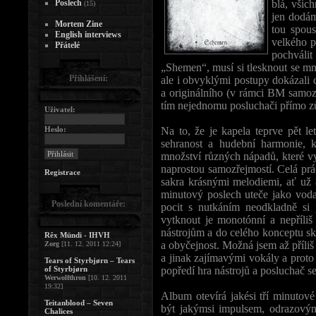
Poslech
blá, všic
(15)
jen dodám
Mortem Zine
tou spous
English interviews
velkého 
Přátelé
pochválit
„Shemen“, musí si tlesknout se mn
Přihlášení:
ale i obvyklými postupy dokázali
a originálního (v rámci BM samozř
tím nejednomu posluchači přímo zů
Uživatel:
Heslo:
Na to, že je kapela teprve pět le
sehranost a hudební harmonie, k
množství různých nápadů, které vy
naprostou samozřejmostí. Celá pr
Registrace
sakra krásnými melodiemi, ať už 
minutový poslech uteče jako voda
Poslední komentáře:
pocit s nutkáním neodkladně si
vytknout je monotónní a nepříliš
nástrojům a do celého konceptu sk
Rêx Mündi - IHVH
a obyčejnost. Možná jsem až příli
Zorg
[11. 12. 2011 12:24]
a jinak zajímavými vokály a proto 
Tears of Styrbjørn – Tears
of Styrbjørn
popředí hra nástrojů a posluchač se
Werwolfthron
[10. 12. 2011
19:32]
Album otevírá jakési tří minutové
Teitanblood – Seven
být jakýmsi impulsem, odrazovým
Chalices