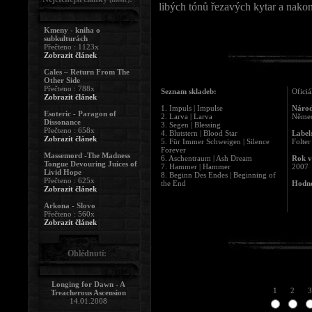
libých tónů řezavých kytar a nakon
Kmeny - kniha o
subkulturách
Přečteno : 1123x
Zobrazit článek
Cales – Return From The
Other Side
Přečteno : 788x
Seznam skladeb:
Oficiá
Zobrazit článek
1. Impuls | Impulse
Národ
Esoteric - Paragon of
2. Larva | Larva
Něme
Dissonance
3. Segen | Blessing
Přečteno : 658x
4. Blutstern | Blood Star
Label
Zobrazit článek
5. Für Immer Schweigen | Silence
Folter
Forever
Massemord -The Madness
6. Aschentraum | Ash Dream
Rok v
Tongue Devouring Juices of
7. Hammer | Hammer
2007
Livid Hope
8. Beginn Des Endes | Beginning of
Přečteno : 625x
the End
Hodno
Zobrazit článek
Arkona - Slovo
Přečteno : 560x
Zobrazit článek
Ohlédnutí:
Longing for Dawn - A
1
2
3
Treacherous Ascension
14.01.2008