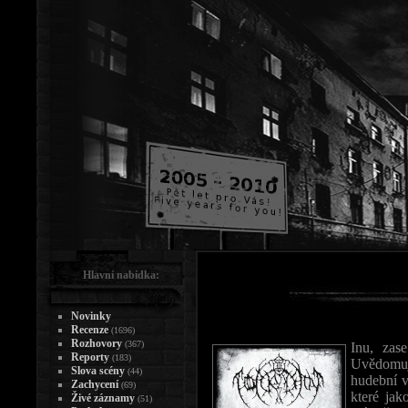
Hlavní nabídka:
Novinky
Recenze
(1696)
Rozhovory
(367)
Inu, zas
Reporty
(183)
Uvědomuji
Slova scény
(44)
hudební v
Zachycení
(69)
které jak
Živé záznamy
(51)