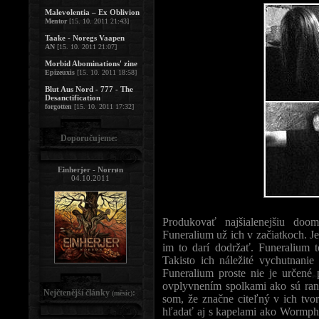
Malevolentia – Ex Oblivion
Mentor
[15. 10. 2011 21:43]
Taake - Noregs Vaapen
AN
[15. 10. 2011 21:07]
Morbid Abominations' zine
Epizeuxis
[15. 10. 2011 18:58]
Blut Aus Nord - 777 - The
Desanctification
forgotten
[15. 10. 2011 17:32]
Doporučujeme:
Einherjer - Norrøn
04.10.2011
Produkovať najšialenejšiu do
Funeralium už ich v začiatkoch. J
im to darí dodržať. Funeralium 
Takisto ich náležité vychutnani
Funeralium proste nie je určené
ovplyvnením spolkami ako sú ran
Nejčtenější články
:
(měsíc)
som, že značne citeľný v ich tvo
hľadať aj s kapelami ako Wormphl