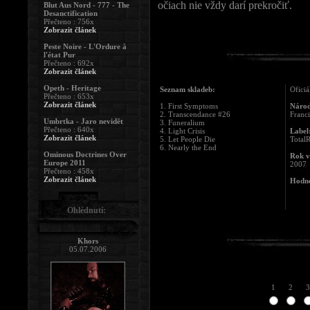
očiach nie vždy darí prekročiť.
Blut Aus Nord - 777 - The
Desanctification
Přečteno : 756x
Zobrazit článek
Peste Noire - L'Ordure à
l'état Pur
Přečteno : 692x
Zobrazit článek
Opeth - Heritage
Seznam skladeb:
Oficiá
Přečteno : 653x
Zobrazit článek
1. First Symptoms
Národ
2. Transcendance #26
Franc
Umbrtka - Jaro nevidět
3. Funeralium
Přečteno : 640x
4. Light Crisis
Label
Zobrazit článek
5. Let People Die
Total
6. Nearly the End
Ominous Doctrines Over
Rok v
Europe 2011
2007
Přečteno : 458x
Zobrazit článek
Hodno
Ohlédnutí:
Khors
05.07.2006
1
2
3