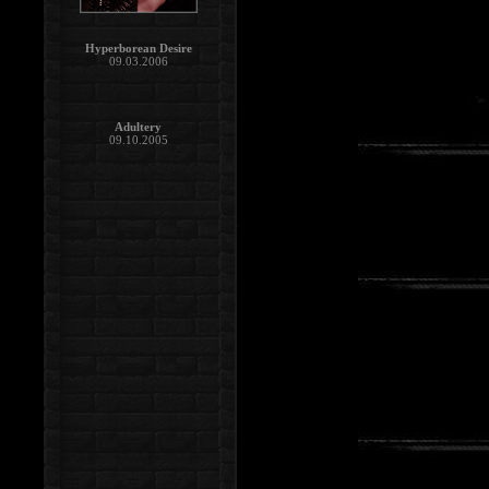
Hyperborean Desire
09.03.2006
Adultery
09.10.2005