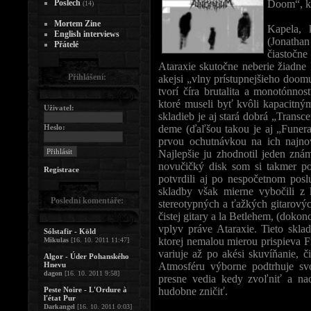
Poslech
Doom“, kt
(14)
Mortem Zine
Kapela, 
English interviews
(Jonatha
Přátelé
čiastočn
Ataraxie skutočne neberie žiadne
Přihlášení:
akejsi „vlny prístupnejšieho doom
tvorí číra brutalita a monotónnos
ktoré museli byť kvôli kapacitn
Uživatel:
skladieb je aj stará dobrá „Trans
Heslo:
deme (ďaľšou takou je aj „Funera
prvou ochutnávkou na ich najnov
Najlepšie ju zhodnotil jeden zn
novučičký disk som si takmer po
Registrace
potvrdili aj po nespočetnom po
skladby však mierne vybočili 
Poslední komentáře:
stereotypných a ťažkých gitarovýc
čistej gitary a la Betlehem, (dokonc
vplyv práve Ataraxie. Tieto skla
Sólstafir - Köld
ktorej nemalou mierou prispieva 
Mikulas
[16. 10. 2011 11:47]
variuje až po akési skuvíňanie, 
Algor - Úder Pohanského
Hnevu
Atmosféru výborne podtrhuje svo
dagon
[16. 10. 2011 9:58]
presne vedia kedy zvoľniť a na
Peste Noire - L'Ordure à
hudobne zničiť.
l'état Pur
Darkangel
[16. 10. 2011 0:03]