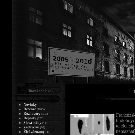
Hlavní nabídka:
Novinky
Recenze
(1645)
Rozhovory
(362)
Francúzs
Reporty
(177)
hudobných
Slova scény
(41)
tendenciu
Zachycení
(66)
nemaznať.
Živé záznamy
(48)