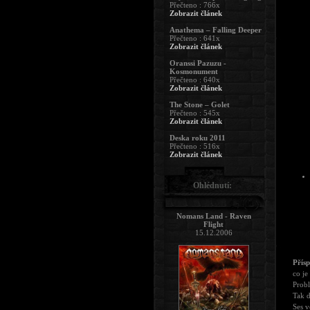
Přečteno : 766x
Zobrazit článek
Anathema – Falling Deeper
Přečteno : 641x
Zobrazit článek
Oranssi Pazuzu -
Kosmonument
Přečteno : 640x
Zobrazit článek
The Stone – Golet
Přečteno : 545x
Zobrazit článek
Deska roku 2011
Přečteno : 516x
Zobrazit článek
Ohlédnutí:
Nomans Land - Raven
Flight
15.12.2006
Přís
co je 
Probl
Tak d
Ses v