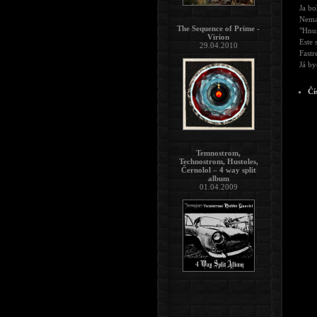
Ja bo
Nema
The Sequence of Prime -
"Hnus
Virion
Este 
29.04.2010
Fastre
Já by
Čí
Temnostrom,
Technostrom, Hustoles,
Černolol – 4 way split
album
01.04.2009