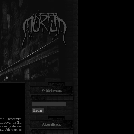
Vyhledávání:
ečně – navštívím
tupoval trošku
Aktualizace:
la ona podívaná
lu… Jak jsem se