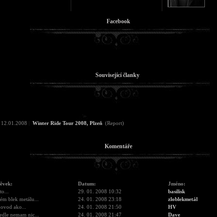
Facebook
Související članky
12.01.2008
|
Winter Ride Tour 2008, Plzeň
(Report)
Komentáře
pěvek:
Datum:
Jméno:
to...
29. 01. 2008 10:32
basilisk
ém blek metálu...
24. 01. 2008 23:18
zloblekmetál
ovod ako...
24. 01. 2008 21:50
HV
edle nemam nic...
24. 01. 2008 21:47
Dave