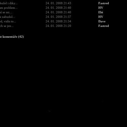
hužel i diky...
24. 01. 2008 21:43
Fastred
m problem...
24. 01. 2008 21:40
HV
í se mi...
24. 01. 2008 21:40
Ebi
si zabudol...
24. 01. 2008 21:37
HV
d, vidis to...
24. 01. 2008 21:34
Dave
ch se jen...
24. 01. 2008 21:20
Fastred
st komentáře (42)