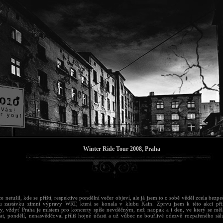
Winter Ride Tour 2008, Praha
e netušil, kde se příští, respektive pondělní večer objeví, ale já jsem to o sobě věděl zcela bezp
u zastávku zimní výpravy WRT, která se konala v klubu Kain. Zprvu jsem k této akci přis
ky, vždyť Praha je místem pro koncerty spíše nevděčným, než naopak a i den, ve který se mě
at, pondělí, nenasvědčoval příliš hojné účasti a už vůbec ne bouřlivé odezvě rozpařeného sá