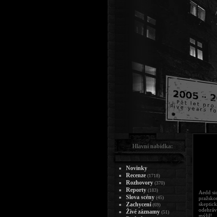
Hlavní nabídka:
Novinky
Recenze
(1718)
Rozhovory
(370)
Reporty
(183)
Aedd sic
Slova scény
(45)
pražsko
Zachycení
skeptic
(69)
odehráv
Živé záznamy
(51)
mýlil!