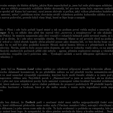
prvním sestupu do hlubin sklípku, jakým Kain nepochybně je, jsem byl mile překvapen solidním 
y sice ve větších prostorách vyhlíželo daleko skromněji, leč pro toto místo bylo naprosto nadp
, že spodní sál Kainu byl narvaný, nyní jenom zbývalo si počkat, jaký výkon předvedou hudební
i samotní, neboť i publikum svým chováním utváří výslednou podobu kulturního zážitku a to z č
 nazvat poloviční, protože když vlasy létají, hned se lépe hraje a naopak.
jako v Plzni i zde bylo pořadí kapel stejné a tak na podium první vtrhla mužná a neurvalá s
angar
. A to, co někdo den před tím nazval věcí „tuctovou a nezajímavou“ se zde ukázalo 
é Peklo). Se stejným nasazením jako diví vousáči v rohatých helmách pálili nevinné osady, se i z
a já se divím, že i zde něco nevzplálo ohněm. Frontman Matze se od prvních chvil na podiu 
ý srdcař a i když zbytek kapely občas působil pouze jako skupina lidí, co bez ducha hraje na s
 jako by to měl být jeho poslední koncert. Hrozil, mával hustou hřívou a v přestávkách si hlu
edoviny. Nevím, jestli to bylo pouze mým dojmem, ale zde ve vzduchu viselo něco, co na jej
kných) studiových počinech příliš cítit nebylo – agrese, přemíra explozivní energie a všestrhá
ezezbytku rozpařilo (sic!) polovinu sálu… Vynikající začátek a navíc děkujeme zpěvákovi za h
tekutiny.:)
v jsem byl na
Nomans Land
velmi natěšen po celodenní přípravné masáži kultovním albem 
rochu zklamaně konstatovat, že po předešlém nářezu na mě působili trochu nemastným-ne
set ve mně nenechal výraznější vzpomínky, kterými bych mohl čtenáře oblažit a to jsem pod
 naprostou většinu setu. Největších pecek z „Hammerfrost“-u jsem se nedočkal, ale na druh
že i přes mé ryze subjektivní pocity bylo samotné vystoupení velmi kvalitně řemeslně zvládnu
ostí, která nakonec rozjela i zprvu vlažné publikum do proporcí podobných PP předešlé kapely.
rošku hurónství a bodrosti, která je dle mého soudu v tomto stylu ingrediencí zcela nep
ou.
ála bez diskuzí, že
Trollech
patří v současné době mezi takřka nejpopulárnější české ext
í, které oblíbeností překročilo meze svého stylu (Všechno metaloví blbci, mávající větvičkam
o důkazem.) a jeho strom roste stále do výše. To bylo evidentní i z pohledu na vstupenky, kde 
ky známé lesní logo. Je sympatické, že sláva pánům nevlezla do hlavy a kvalita neklesá… Není 