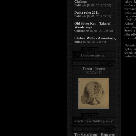
Chalices
jakou k
drsňáck
Dalihrob
[6. 01. 2012 22:36]
bicmane
Deska roku 2011
velmi z
Byly do
Dalihrob
[6. 01. 2012 22:12]
Lesů“, 
Old Silver Key - Tales of
Kristu“
Wanderings
pochyby
žánru a
wolfishness
[6. 01. 2012 9:08]
sálu při
Chelsea Wolfe - Ἀποκάλυψις
rok zpě
dufaq
[6. 01. 2012 8:44]
Nebudu 
výkonem
smetlo z
Doporučujeme:
pohádka
Farsot - Insects
30.12.2011
Nejčtenější články
:
(měsíc)
Thy Catafalque – Rengeteg