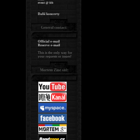
event @ fcb
Další koncerty
General contact:
Official e-mail
Reserve e-mail
This is the only way for
your requests or issues!
Mortem Zine sítě: