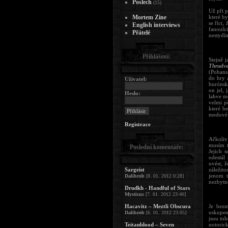
Poslech
(15)
Už při 
Mortem Zine
které b
se říct
English interviews
fanoušc
Přátelé
nestydím
Přihlášení:
Stejně 
Thrudv
(Pohansk
do hry 
Uživatel:
hurónsk
on jel,
Heslo:
lahve m
velmi pě
které b
medové 
Registrace
Ačkoli
musím t
Poslední komentáře:
Jejich 
odestál
uvést, 
Sargeist
záležit
jenom t
Dalihrob
[8. 01. 2012 0:28]
nezbytn
Drudkh - Handful of Stars
Mysticus
[7. 01. 2012 23:40]
Hacavitz – Meztli Obscura
Je bezm
uskupen
Dalihrob
[6. 01. 2012 23:05]
jsou toh
Teitanblood – Seven
notoric