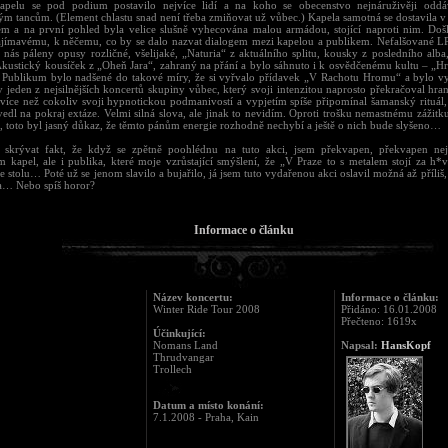
apelu se pod podium postavilo nejvíce lidí a na koho se obecenstvo nejnáruživěji oddá
ým tancům. (Element chlastu snad není třeba zmiňovat už vůbec.) Kapela samotná se dostavila v 
m a na první pohled byla velice slušně vyhecována malou armádou, stojící naproti nim. Doš
ajímavému, k něčemu, co by se dalo nazvat dialogem mezi kapelou a publikem. Nefalšované LP
 nás páleny opusy rozličné, všelijaké, „Naturia“ z aktuálního splitu, kousky z posledního alba
Akustický kousíček z „Oheň Jara“, zahraný na přání a bylo sáhnuto i k osvědčenému kultu – „Hr
. Publikum bylo nadšené do takové míry, že si vyřvalo přídavek „V Rachotu Hromu“ a bylo 
 jeden z nejsilnějších koncertů skupiny vůbec, který svoji intenzitou naprosto překračoval hra
 více než cokoliv svoji hypnotickou podmanivostí a vypjetím spíše připomínal šamanský rituál,
vedl na pokraj extáze. Velmi silná slova, ale jinak to nevidím. Oproti trošku nemastnému zážit
t, toto byl jasný důkaz, že těmto pánům energie rozhodně nechybí a ještě o nich bude slyšeno…
skrývat fakt, že když se zpětně poohlédnu na tuto akci, jsem překvapen, překvapen nej
 kapel, ale i publika, které moje vzrůstající smýšlení, že „V Praze to s metalem stojí za h*v
e stolu… Poté už se jenom slavilo a bujařilo, já jsem tuto vydařenou akci oslavil možná až příliš, a
… Nebo spíš horor?
Informace o článku
Název koncertu:
Informace o článku:
Winter Ride Tour 2008
Přidáno: 16.01.2008
Přečteno: 1619x
Účinkující:
Nomans Land
Napsal:
HansKopf
Thrudvangar
Trollech
Datum a místo konání:
7.1.2008 - Praha, Kain