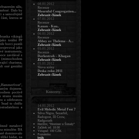
08.01.2012
obsazením sálu,
Recenze :
růměrné. Dalo by
Mournful Congregation...
ci a samozřejmě
Zobrazit článek
ásti, kterou se
07.01.2012
Recenze :
Kauan - Kuu..
Zobrazit článek
06.01.2012
ebranka vikingů
Recenze :
jako totální PP
Abbey ov Thelema - A...
de borci pustili
Zobrazit článek
projevoval jako
05.01.2012
vé instrumenty,
Recenze :
boce zavdával z
Darkestrah – Khagan
ich (mimochodem
Zobrazit článek
vající charisma,
05.01.2012
lt oné geniální
Slova scény :
Deska roku 2011
Zobrazit článek
„Hammerfrost“,
slaným dojmem.
Koncerty:
 podiem poctivě
ou stranu musím
tou a odehranou
 Snad to chtělo
14.01.2012
ostradatelnou a
Evil Melodic Metal Fest 7
Silva Nigra, Sezarbil,
Radogost, Ill Crow,
Radgorath
Havířov, "Hostinec u Šimaly"
rémně metalové
Začátek od: 18:00
i na minulém BA
Vstupné: 100 CZK
jasně dominovalo
Poznámka:
těžké hádat, na
leták