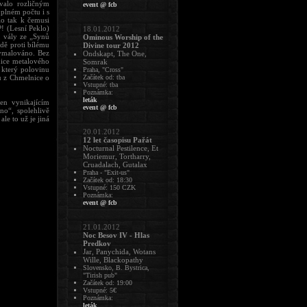
valo rozličným
event @ fcb
plném počtu i s
lo tak k čemusi
! (Lesní Peklo)
18.01.2012
, vály ze „Synů
Ominous Worship of the
dě proti bílému
Divine tour 2012
vymalováno. Bez
Ondskapt, The One,
nice metalového
Somrak
 který polovinu
Praha, "Cross"
ku z Chmelnice o
Začátek od: tba
Vstupné: tba
Poznámka:
leták
en vynikajícím
event @ fcb
no“, spolehlivě
le to už je jiná
20.01.2012
12 let časopisu Pařát
Nocturnal Pestilence, Et
Moriemur, Tortharry,
Cruadalach, Gutalax
Praha - "Exit-us"
Začátek od: 18:30
Vstupné: 150 CZK
Poznámka:
event @ fcb
21.01.2012
Noc Besov IV - Hlas
Predkov
Jar, Panychida, Wotans
Wille, Blackopathy
Slovensko, B. Bystrica,
"Tirish pub"
Začátek od: 19:00
Vstupné: 5€
Poznámka:
leták