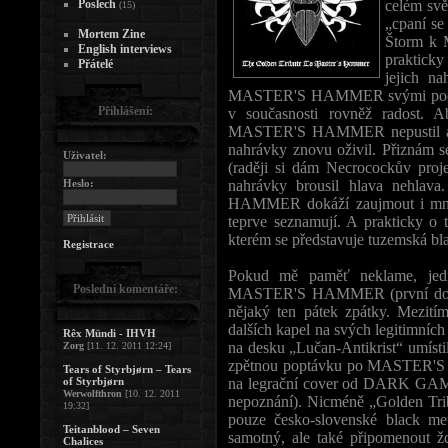
Poslech
celém svě
(15)
„cpaní se
Mortem Zine
Štorm k 
English interviews
prakticky
Přátelé
jejich n
MASTER'S HAMMER svými počiny o
Přihlášení:
v současnosti rovněž radost.
MASTER'S HAMMER nepustil a až
nahrávky znovu oživil. Přiznám se
Uživatel:
(raději si dám Necrocockův pr
Heslo:
nahrávky brousil hlava nehlav
HAMMER dokáží zaujmout i mnoh
teprve seznamují. A prakticky o t
kterém se představuje tuzemská bl
Registrace
Pokud mě paměť neklame, jed
Poslední komentáře:
MASTER'S HAMMER (první do éter
nějaký ten pátek zpátky. Mez
dalších kapel na svých legitimn
Rêx Mündi - IHVH
na desku „Lučan-Antikrist“ umísti
Zorg
[11. 12. 2011 12:24]
zpětnou poptávku po MASTER'S
Tears of Styrbjørn – Tears
of Styrbjørn
na legrační cover od DARK GAMB
Werwolfthron
[10. 12. 2011
nepoznání). Nicméně „Golden Tribu
19:32]
pouze česko-slovenské black met
Teitanblood – Seven
samotný, ale také připomenout ž
Chalices