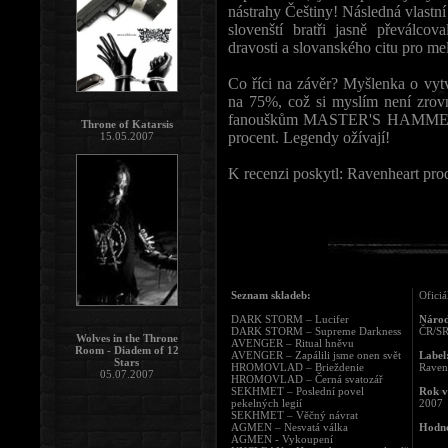
nástrahy Češtiny! Následná vlastn
slovenští bratři jasně převálco
dravosti a slovanského citu pro m
Co říci na závěr? Myšlenka o vytv
na 75%, což si myslím není zrov
fanouškům MASTER'S HAMMER, při
Throne of Katarsis
procent. Legendy ožívají!
15.05.2007
K recenzi poskytl: Ravenheart pro
Seznam skladeb:
Oficiá
DARK STORM – Lucifer
Národ
DARK STORM – Supreme Darkness
ČR/S
Wolves in the Throne
AVENGER – Ritual hněvu
Room - Diadem of 12
AVENGER – Zapálili jsme onen svět
Label
Stars
HROMOVLAD – Brieždenie
Raven
05.07.2007
HROMOVLAD – Černá svatozář
SEKHMET – Poslední povel
Rok v
pekelných legií
2007
SEKHMET – Věčný návrat
AGMEN – Nesvatá válka
Hodno
AGMEN - Vykoupení