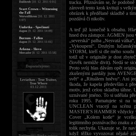
tracku. Přiznávám se, že podobně 
Dalihrob
[10. 12. 2011 6:01]
zároveň tento krok kvituji s velk
Svart Crown – Witnessing
the Fall
obrázek k předělané skladbě a tím
Werwolfthron
[10. 12. 2011
pozdává či nikoliv.
1:07]
Umbrtka - Spočinutí
A teď již konečně k obsahu. Hlav
dagon
[9. 12. 2011 14:09]
hned dva zástupce. AGMEN jsou v 
Burzum - Fallen
„severská“ palba „Nesvatá válka“, 
dagon
[9. 12. 2011 11:01]
„Vykoupení“. Druhým lučanským
Arkona - Slovo
STORM, kteří si dle mého soudu zr
Mercader
[8. 12. 2011 15:58]
totiž už v originále je dost zby
člověk nemůže divit). Nedá se sice
Doporučujeme:
Proto svůj hlas dávám opět origi
zkušenými pardály jsou AVENGER,
svět“ a „Rituálem hněvu“. Ani jed
Leviathan - True Traitor,
True Whore
škoda, že kapela především z před
03.12.2011
motiv, jenž celou skladbu táhne
uznávané jméno. To si udělala p
roku 1995. Pamatujete si na t
UNCLEAN vracejí na scénu po 
MASTER'S HAMMER vždycky velmi b
Cover „Kolem kotle“ je vcelk
legitimního poznávacího znaku a 
tolik nechytla. Ukazuje se, že nav
když těžko vyvozovat nějaké zá
Nejčtenější články
:
(měsíc)