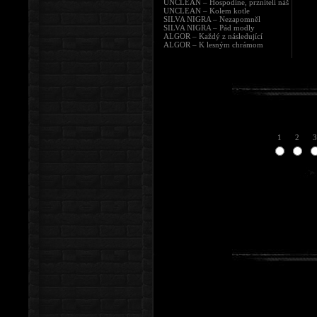
UNCLEAN – Hospodine, przniteli náš
UNCLEAN – Kolem kotle
SILVA NIGRA – Nezapomněl
SILVA NIGRA – Pád modly
ALGOR – Každý z následující
ALGOR – K lesným chrámom
1
2
3