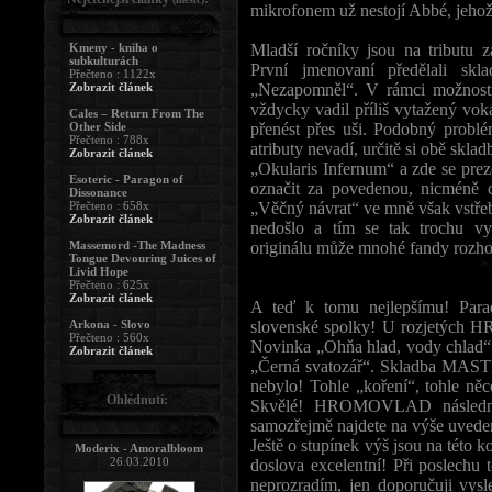
mikrofonem už nestojí Abbé, jehož
Kmeny - kniha o
Mladší ročníky jsou na tribu
subkulturách
První jmenovaní předělali sk
Přečteno : 1122x
Zobrazit článek
„Nezapomněl“. V rámci možností
vždycky vadil příliš vytažený vok
Cales – Return From The
Other Side
přenést přes uši. Podobný problé
Přečteno : 788x
atributy nevadí, určitě si obě sk
Zobrazit článek
„Okularis Infernum“ a zde se prez
Esoteric - Paragon of
označit za povedenou, nicméně c
Dissonance
Přečteno : 658x
„Věčný návrat“ ve mně však vstřeb
Zobrazit článek
nedošlo a tím se tak trochu vy
Massemord -The Madness
originálu může mnohé fandy rozhod
Tongue Devouring Juices of
Livid Hope
Přečteno : 625x
Zobrazit článek
A teď k tomu nejlepšímu! Parad
Arkona - Slovo
slovenské spolky! U rozjetých 
Přečteno : 560x
Novinka „Ohňa hlad, vody chlad“ 
Zobrazit článek
„Černá svatozář“. Skladba MAS
nebylo! Tohle „koření“, tohle ně
Ohlédnutí:
Skvělé! HROMOVLAD následně re
samozřejmě najdete na výše uvede
Ještě o stupínek výš jsou na této
Moderix - Amoralbloom
26.03.2010
doslova excelentní! Při poslechu
neprozradím, jen doporučuji vysl