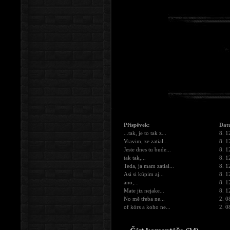
Příspěvek:
Dat
...tak, je to tak z...
8. 1
Vravim, ze zatial...
8. 1
Jeste dnes tu bude...
8. 1
tak tak,...
8. 1
Teda, ja mam zatial...
8. 1
Asi si kúpim aj...
8. 1
ano,...
8. 1
Mate jiz nejake...
8. 1
No mě třeba ne...
2. 0
of kórs a koho ne...
2. 0