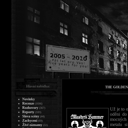
Hlavní nabídka:
THE GOLDEN
Novinky
Recenze
(1696)
Rozhovory
(367)
Už je to 
Reporty
(183)
oděni do 
Slova scény
(44)
mocných 
Zachycení
(69)
metalu s
Živé záznamy
(51)