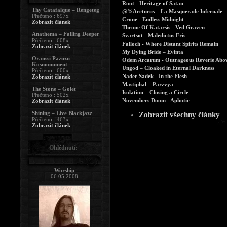
Root - Heritage of Satan
Thy Catafalque – Rengeteg
@%Arcturus – La Masquerade Infernale
Přečteno : 697x
Crone - Endless Midnight
Zobrazit článek
Throne Of Katarsis - Ved Graven
Anathema – Falling Deeper
Svartsot - Maledictus Eris
Přečteno : 608x
Falloch - Where Distant Spirits Remain
Zobrazit článek
My Dying Bride – Evinta
Oranssi Pazuzu -
Odem Arcarum - Outrageous Reverie Above
Kosmonument
Ungod – Cloaked in Eternal Darkness
Přečteno : 600x
Nader Sadek - In the Flesh
Zobrazit článek
Mastiphal – Parzvya
The Stone – Golet
Isolation – Closing a Circle
Přečteno : 502x
Novembers Doom - Aphotic
Zobrazit článek
Shining – Live Blackjazz
Zobrazit všechny články
Přečteno : 463x
Zobrazit článek
Ohlédnutí:
Worship
06.05.2008