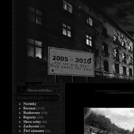
Hlavní nabídka:
Novinky
Recenze
(1713)
Rozhovory
(370)
Reporty
(183)
Slova scény
(44)
Zachycení
(69)
Živé záznamy
(51)