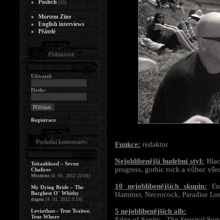
Poslech
(15)
Mortem Zine
English interviews
Přátelé
Přihlášení:
Uživatel:
Heslo:
Registrace
Poslední komentáře:
Funkce:
redaktor
Nejoblíbenější hudební styl:
Blac
Teitanblood – Seven
progress, gothic rock a vůbec vš
Chalices
Mysticus
[4. 01. 2012 22:01]
10 nejoblíbenějších skupin:
Ens
My Dying Bride – The
Barghest O´ Whitby
Hammer, Necrocock, Paradise Los
dagon
[4. 01. 2012 9:19]
5 nejoblíbenějších alb:
Leviathan - True Traitor,
True Whore
Edge of Sanity - The Spectral Sor