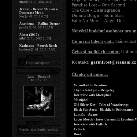
theaxis
[4. 01. 2012 1:18]
Paradise Lost – One Second
Transit - Decent Man on a
The Cure - Disintegration
Desperate Moon
Dimmu Borgir - Stormblast
Neg
[4. 01. 2012 0:02]
Faith No More – Angel Dust
Anathema – Falling Deeper
panda
[3. 01. 2012 21:55]
Největší hudební osobnost pro m
Alcest (2010)
nihil
[3. 01. 2012 21:09]
Co mi na lidech vadí:
Stádovitost
Katharsis – Fourth Reich
karisma
[3. 01. 2012 17:00]
Čeho si na lidech cením:
Upřímnos
Kontakt:
garmfrost@seznam.cz
Doporučujeme:
Články od autora:
Loss – Despond
18.12.2011
Vacantfield - Iteration
Thy Catafalque – Rengeteg
Interview with Mastiphal
Mastiphal
Old Silver Key - Tales of Wanderings
Black Sun Aeon - Blacklight Deliverance
Lantlôs – Agape
Locus Mortis - Inter Uterum Et Loculum
Interview with Falloch
Nejčtenější články
:
Falloch
(měsíc)
Root