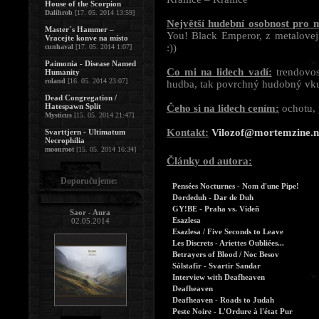
House of the Scorpion
Dalihrob
[17. 05. 2014 13:59]
Největší hudební osobnost pro 
Master´s Hammer –
You! Black Emperor, z metalove
Vracejte konve na místo
:))
cunhaval
[17. 05. 2014 1:07]
Paimonia - Disease Named
Co mi na lidech vadí:
trendovos
Humanity
roland
[16. 05. 2014 23:07]
hudba, tak povrchný hudobný vkus,
Dead Congregation /
Hatespawn Split
Čeho si na lidech cením:
ochotu, 
Mysticus
[15. 05. 2014 21:47]
Kontakt:
Vilozof@mortemzine.n
Svarttjern - Ultimatum
Necrophilia
moonroot
[15. 05. 2014 16:34]
Články od autora:
Doporučujeme:
Pensées Nocturnes - Nom d'une Pipe!
Dordeduh - Dar de Duh
GY!BE - Praha vs. Vídeň
Saor - Aura
Esazlesa
02.05.2014
Esazlesa / Five Seconds to Leave
Les Discrets - Ariettes Oubliées...
Betrayers of Blood / Noc Besov
Sólstafir - Svartir Sandar
Interview with Deafheaven
Deafheaven
Deafheaven - Roads to Judah
Peste Noire - L'Ordure à l'état Pur