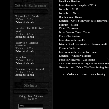
Krallice - Diotima
Interview with Kampfar (2011)
Nejčtenější články
:
(měsíc)
Kampfar (2011)
Kampfar – Mare
Teitanblood - Death
Deafheaven - Demo
Přečteno : 951x
Esazlesa - Chtěl bych vidět svět dětskýma
Zobrazit článek
Burzum - Fallen
Infestus - The Reflecting
Viter - Dzherelo
Void
Dark Essence Tour - Trnava
Přečteno : 637x
Envy - Recitation
Zobrazit článek
Interview with Lantlôs
Triptykon - Melana
Iskon - Gde krug večni svoj beskraj nudi
Chasmata
Pensées Nocturnes
Přečteno : 632x
Zobrazit článek
Interview with Pensées Nocturnes
Esazlesa - Vyhlídky a konce
Ramchat
Pensées Nocturnes - Grotesque
Přečteno : 613x
Zobrazit článek
God Is An Astronaut - Age of the Fifth Sun
Grey Waters - Below The Ever Setting Sun
Nasheim - Solens Vemod
Přečteno : 531x
Zobrazit všechny články
Zobrazit článek
Ohlédnutí:
Krieg - Blue Miasma
24.10.2006