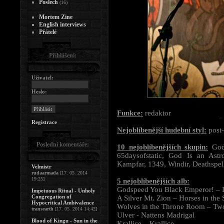
Poslech
(16)
Mortem Zine
English interviews
Přátelé
Přihlášení:
Uživatel:
Heslo:
Funkce:
redaktor
Registrace
Nejoblíbenější hudební styl:
post-
Poslední komentáře:
10 nejoblíbenějších skupin:
Gods
65daysofstatic, God Is an Ast
Kampfar, 1349, Windir, Deathspe
Velmistr
rudaarmada
[17. 05. 2014
19:25]
5 nejoblíbenějších alb:
Godspeed You Black Emperor! – Li
Impetuous Ritual - Unholy
Congregation of
A Silver Mt. Zion – Horses in the
Hypocritical Ambivalence
Wolves in the Throne Room – Tw
transearth
[17. 05. 2014 14:42]
Ulver - Nattens Madrigal
Blood of Kingu - Sun in the
Krallice – Krallice