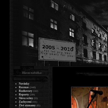
Hlavní nabídka:
Novinky
Recenze
(2449)
Rozhovory
(542)
Reporty
(299)
Slova scény
(55)
Zachycení
(101)
Živé záznamy
(85)