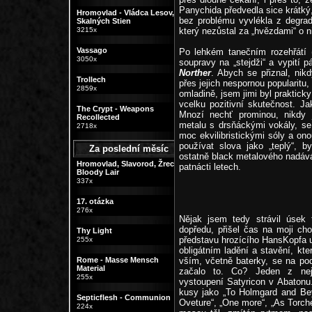
Panychida předvedla sice krátký
Hromovlad - Vládca Lesov,
bez problému vyvlékla z degrad
Skalných Stien
3215x
který nezůstal za „hvězdami“ o n
Vassago
Po lehkém tanečním rozehřátí (
3050x
soupravy na „stejdži“ a vypití p
Norther
. Abych se přiznal, nikd
Trollech
přes jejich nespornou popularit
2859x
omladině, jsem jimi byl praktic
vcelku pozitivní skutečnost. Jak
The Crypt - Weapons
Mnozí nechť prominou, nikdy 
Recollected
metalu s drsňáckými vokály, se
2718x
moc ekvilibristickými sóly a on
používat slova jako „teplý“, by
Za poslední měsíc
ostatně black metalového nadáván
Hromovlad, Slavorod, Žrec,
patnácti letech.
Bloody Lair
337x
17. otázka
276x
Nějak jsem tedy strávil úsek
dopředu, přišel čas na moji ch
Thy Light
představu hrozícího HansKopfa u
255x
obligátním ladění a stavění, kt
Rome - Masse Mensch
vším, včetně baterky, se na po
Material
začalo to. Co? Jeden z nejl
255x
vystoupení Satyricon v Abatonu
kusy jako „To Holmgard and Bey
Septicflesh - Communion
Oveture“, „One more“, „As Torch
224x