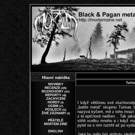
Hlavní nabídka
Turis
NOVINKY
RECENZE
(605)
ROZHOVORY
(157)
REPORTY
(48)
ZACHYCENÍ
HORDY
I když většinou své sluchovody
(9)
UGBM
(17)
„battle metal“ skupinu Turisa
POSLECH
(31)
nazývá kýčem, mě z toho mrazí v
ŽIVÉ ZÁZNAMY
(0)
z té epičnosti nadšen… Tak jako
PŘÁTELÉ
stihli vcelku mnoho a i když ma
MORTEM ZINE
pytel se s nim roztrhl až po vydán
ENGLISH
Jaké by měly být atributy ideáln