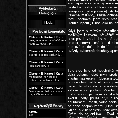
a v neposlední řadě by měla m
následné totální pohlcení do s
Vyhledávání
(alespoň z mého pohledu) tato b
Hledaný výraz:
válečné malůvky, řádně chlap
tomu, očekával jsem první praž
úlohu supportu) u nás jako na jeh
Když jsem s mírným předstihem
Poslední komentáře
rozličným lidstvem, převážně 
Obtest - Iš Kartos I Karta
postupoval, začal dav notně kyn
Jojo, to je to kopírování šablon.
prostor, netrvalo naštěstí dlou
Aedde, Aedde :-P ..
kde ovšem došlo k dalším pro
hvězdy evidentně zkoušely apara
Obtest - Iš Kartos I Karta
Teď už je to tam správně. ..
Obtest - Iš Kartos I Karta
Heh pardóón. :)) ..
Toto sice bylo od hudebníků vel
Obtest - Iš Kartos I Karta
další čekání, neboť první pře
mezi náma i ten label je
vlastní nazvučení. Obecenstvo
bokem...který kopyto to z ..
notnou chvíli nahlížet těmto pá
nervozita stoupala a vokalis
Obtest - Iš Kartos I Karta
sebrance pod podiem. Vše bylo 
A mně pořád bylo divné jaktože
mého soudu je převeliká škoda
maj v Obtest všichn ..
akorát vyšly pouze čtyři pí
soukromému štěstí, volba padla n
Nejčtenější články
po sobě nacpán věcmi „Final Do
Rules“ a v neposlední řadě ožra
Kroda
Světe, div se, oni řvali… Řvali, 
4150x
přes dlouhé čekání, i přes to, 