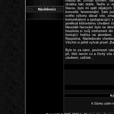
masou těl, zmítán rytmem, nad
zkrátka fakt dobře. Nešlo si n
hlavou, bylo mi opět nějakých
Návštěvníci
koncertě, fenomenální. Sám js
svého výkonu dávali vše, zmal
komunikativní a spolupracující 
poněkud klišovitému chválení č
Neustálé hecování bylo na denn
houslista si svůj instrument di
hostující hráčka na akordeon,
Rasputina. Následovalo všeobe
Všichni si ještě vyřvali píseň „
Bylo to za námi, povinnosti nás
pít, třetí nevím co a čtvrtý vše
závěrem, zážitek…
Ko
K článku zatím 