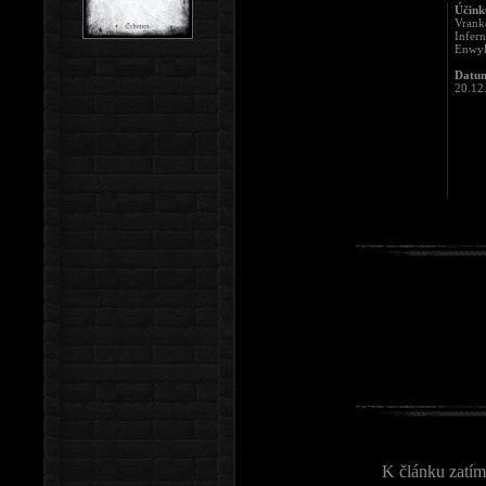
Účinku
Vrank
Infer
Enwyl
Datum
20.12
K článku zatím