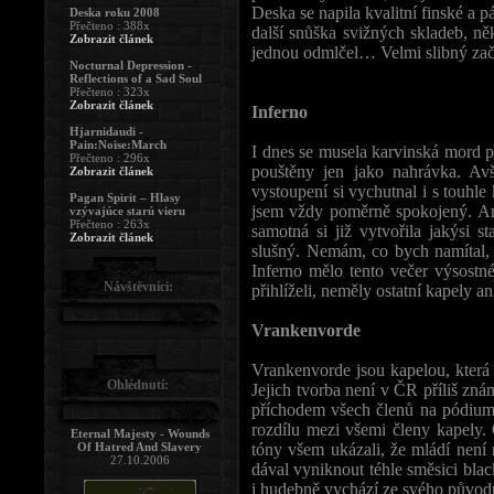
Deska se napila kvalitní finské a p
Deska roku 2008
Přečteno : 388x
další snůška svižných skladeb, někt
Zobrazit článek
jednou odmlčel… Velmi slibný zač
Nocturnal Depression -
Reflections of a Sad Soul
Přečteno : 323x
Zobrazit článek
Inferno
Hjarnidaudi -
Pain:Noise:March
I dnes se musela karvinská mord p
Přečteno : 296x
pouštěny jen jako nahrávka. Av
Zobrazit článek
vystoupení si vychutnal i s touhl
Pagan Spirit – Hlasy
jsem vždy poměrně spokojený. Ani
vzývajúce starú vieru
Přečteno : 263x
samotná si již vytvořila jakýsi s
Zobrazit článek
slušný. Nemám, co bych namítal, 
Inferno mělo tento večer výsostné p
Návštěvníci:
přihlíželi, neměly ostatní kapely 
Vrankenvorde
Vrankenvorde jsou kapelou, kter
Ohlédnutí:
Jejich tvorba není v ČR příliš znám
příchodem všech členů na pódium 
rozdílu mezi všemi členy kapely. 
Eternal Majesty - Wounds
Of Hatred And Slavery
tóny všem ukázali, že mládí nen
27.10.2006
dával vyniknout téhle směsici blac
i hudebně vychází ze svého původu