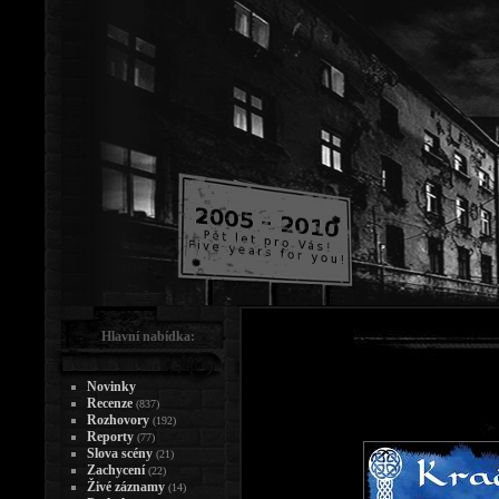
Hlavní nabídka:
Novinky
Recenze
(837)
Rozhovory
(192)
Reporty
(77)
Slova scény
(21)
Zachycení
(22)
Živé záznamy
(14)