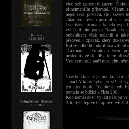
více než jasným důkazem. Dokona
přinejmenším příjemné. Všemu zda
nejen svou postavu, ale i skvělé 
chladným řevem působil více než 
kytaristovi struna a kapela vypad
vyhlásili mini pauzu. Basák s vokal
bubeníkem však nelenili a jak
Korium
22.01.2006
předvedl i zpěvák, který dokazova
Robse odhodil mikrofon a vrhnul se 
„Germania“. Frontman všem pod
poslední dvě skladby, které přesvědč
Vrankenvorde patří mezi elitu něm
Všechno krásné jednou končí a tak
situaci Arkony byl tento zážitek v
jen a jen dobře. Tentokrát mohl b
pomalu se blížící k číslu 200.
Kdo neměl dost, využil nášupu ve 
Todtgelichter - Schemen
A to bylo teprve to opravdové ZL
05.12.2007