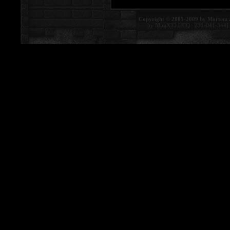
Copyright © 2005-2009 by Mortem 
by MiraX33 [ICQ : 231-041-344]