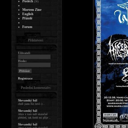
Poslech
(36)
Mortem Zine
English
Přátelé
Forum
Přihlášení:
Uživatel:
Heslo:
Registrace
Poslední komentáře:
Slovanský bál
chtěl jsem říci levé:-) ..
Slovanský bál
Abys v tom měl skutečně
přehled, tak Aedd mi přije ..
Slovanský bál
Abys v tom měl skutečně