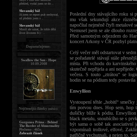
přehled, vydal jsem se do ..
Slovanský bál
Poslední dny stávajícího roku si 
Já jsem se report psát nechystal,
už předem jsem s ..
mu však sekundují akce různéh
napočítal nejméně čtyři metalové se
Slovanský bál
Musíš ale uznat, že tohle dělá
Nemusel jsem se ale dlouho rozmýš
život životem 8-) : ..
Před samotným odjezdem do Hard
koncert Arkony v ČR pozbyl plat
Doporučujeme:
Celý večer měl odstartovat v sedm 
se pořadatelé stávají stále přesněj
Swallow the Sun - Hope
místa. Při vchodu do karvinského
10.09.2008
skutečně nepřijela a ani nepřijede
večera. S touto „ztrátou“ se log
hodin se na pódium tedy postavila 
Enwyllion
Vystoupení téhle „hobití“ smečky j
tím porvou dnes. Hop sem, hop tam
Nejčtenější články
:
(měsíc)
dušičky blíže k pódiu. Enwyllion 
black metalu, snoubícího se s prv
Gorgonea Prima - Behind
být sama o sobě tak asociativní 
The Border of Abnormality
vzpomínali trollové, elfové, Zaklí
Přečteno : 465x
Zobrazit článek
patřičně vychutnali, a nejen to. S