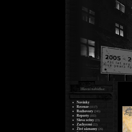
Hlavní nabídka:
Novinky
Recenze
(1117)
Rozhovory
(245)
Reporty
(102)
Slova scény
(23)
Zachycení
(22)
Živé záznamy
(26)