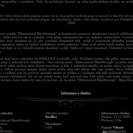
 serepetičky a podobne. Fakt, že nechávajú hovoriť za seba predovšetkým hudbu mi príd
cký.
rr: Veľa roboty okolo písania textov nie je. A ja určite nechcem písať o veciach, o ktorých nič n
chcel, aby sme bolí prírodná skupin, ale naneštastie, žijeme v New Yorku. (rozhovor pre Pitchfor
2008)
torý prináša “Dimensional Bleedthrough” je dosiahnutý pomocou skreslenia z (mojich obľúbe
v, vďaka ktorým nie je výsledný zvuk gitary reprezentovaný tzv. úplným syntetickým “vysáva
jme dosť skreslené na to, aby vytvárali dostatočný tlak, avšak v konečnom dôsledku krásn
j aparatúre, alebo na lepších sluchátkach môžte prakticky vidieť pred sebou každý pražec, ktorý
Zvuk basy je vo výsledku mierne skreslený, avšak všetko je v miere únosnosti. Distortion na bas
m.
 už snáď nová nahrávka od KRALLICE vychváliť nedá. Použijem možno ešte jedno recenzens
písať o jednotlivých skladbách... Ono naozaj nemá. “Dimensional Bleedthrough” je jeden k
tový celok, pričom tento dojem umocňuje aj fakt, ž jednotlivé skladby sú medzi sebou “pospá
a veľkou porciou spätnej väzby, ktoré podľa mňa robí album ešte viac živším. Nový KRA
o a vydržal som ho počúvať neustále takmer tri týždne a v podstate ešte stále počúvam. Absolú
otrebu vyhľadávať, nič iné mi nebolo treba, keď som mal toto. Ešte nikdy som nedal ničom
 neviem, čomu inému by som ich mal dať, ak nie práve “Dimensional Bleedthrough”. Moja hlbo
Informace o článku
 skladeb:
Oficiální stránky:
Informace o článku:
Krallice
Přidáno: 14.12.2009
ensional Bleedthrough
Přečteno: 516x
cthon
Národnost:
ity
USA
Napsal:
Vilozof
 Mountain