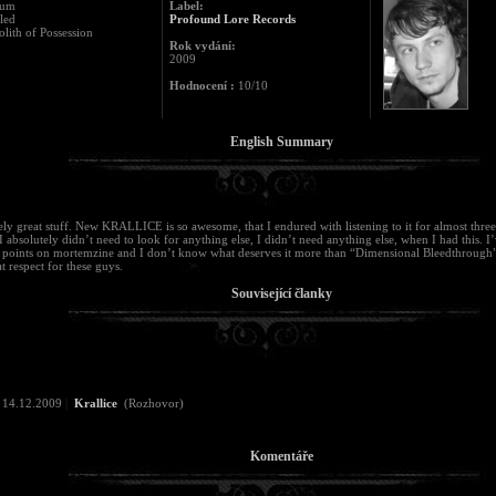
aum
Label:
tled
Profound Lore Records
lith of Possession
Rok vydání:
2009
Hodnocení :
10/10
English Summary
ly great stuff. New KRALLICE is so awesome, that I endured with listening to it for almost thre
. I absolutely didn’t need to look for anything else, I didn’t need anything else, when I had this. I
n points on mortemzine and I don’t know what deserves it more than “Dimensional Bleedthroug
t respect for these guys.
Související članky
14.12.2009
|
Krallice
(Rozhovor)
Komentáře