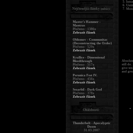
5. Intr
6. Unti
Nejčtenější články
:
7. Mono
(měsíc)
Master's Hammer -
Mantras
Přečteno : 1386x
Zobrazit článek
Oblomov - Communitas
(Deconstructing the Order)
Přečteno : 529x
Zobrazit článek
Krallice - Dimensional
Absolute
Bleedthrough
still do
Přečteno : 517x
give te
Zobrazit článek
and grea
Perunica Fest IV.
Přečteno : 456x
Zobrazit článek
Sezarbil - Dark God
Přečteno : 378x
Zobrazit článek
Ohlédnutí:
Thunderbolt - Apocalyptic
Doom
31.03.2007