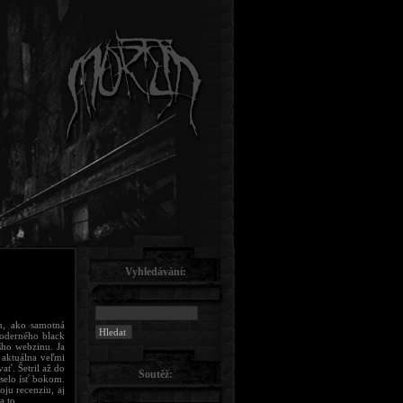
Vyhledávání:
, ako samotná
moderného black
šho webzinu. Ja
 aktuálna veľmi
ať. Šetril až do
Soutěž:
selo ísť bokom.
oju recenziu, aj
a to.