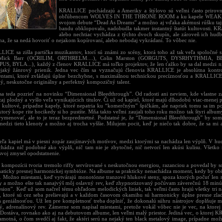
KRALLICE pochádzajú a Ameriky a štýlovo sú veľmi často prirov
obľúbencom WOLVES IN THE THRONE ROOM a ku kapele WEAKL
svojom debute “Dead As Dreams” a možno aj vďaka akémusi rúšku tajno
bandu obklopovalo, nadobudla takmer instantný štatút kultovosti. K
alebo nechtiac vychádza z týchto dvoch skupín, ale zároveň ich hudb
lna, že sa nedá hovoriť o nejakom kopírovaní, alebo nebodaj vykrádaní. To vôbec nie.
ICE sa zišla partička muzikantov, ktorí sú známi zo scény, ktorá toho až tak veľa spoločné 
Mick Barr (OCRILIM, ORTHRELM....), Colin Marston (GORGUTS, DYSRHYTHMIA, B
S, BYLA...), každý z členov KRALLICE má toľko projektov, že len ťažko by sa dal medzi n
ejaký žánrový prienik. Jedna vec čím sa vyznačujú členovia KRALLICE je absolútna kontro
entami, ktoré zvládajú úplne bezchybne, s maximálnou technickou precíznosťou a KRALLICE
ný, neskutočne originálny a perfektný kompozičný talent.
a teda pozrieť na novinku “Dimensional Bleedthrough”. Od radosti ani neviem, kde vlastne 
zaj plodný a vyšlo veľa vynikajúcich titulov. Či už od kapiel, ktoré majú dlhodobú viac-menej 
v. kultové, prípadne kapely, ktoré nepatria ku “komerčným” špičkám, ale napriek tomu sa im po
torý kope rite hocikedy si ho pustíte. Mňa takto veľmi zaujali toho roku možno tak štyri album
ymenovať, ale to je teraz bezpredmetné. Podstatné je, že “Dimensional Bleedthrough” by som
edzi tieto klenoty a možno aj trocha vyššie. Milujem pocit, keď je niečo tak dobre, že sa mi a
eľa kapiel má v piesni zopár zaujímavých motívov, medzi ktorými sa nachádza len výplň. V
chádza nič podobné ako výplň, nič tam nie je zbytočné, nič netvorí len akúsi kulisu. Všetko
svoj zmysel opodstatnenie.
 kompozícii tvoria tremolo riffy servírované s neskutočnou energiou, razanciou a povedal by s
aticky presnej harmonickej symbióze. Na albume sa prakticky nenachádza moment, kedy by obid
é”. Možno miestami, keď vytvárajú monotónne tranzové hlukové steny, spoza ktorých počuť len 
ry a možno ešte tak nanajvýš môj oslavný rev, keď zhypnotizovaný počúvam záverečnú 18 min
esion”. Keď už som načrel tému ohľadom melodických liniek, tak veľmi často hrajú všetky tri ná
, ktoré sú cez seba prelievajú a v každom časovom okamihu sú harmonicky úplne presne zlad
s geniálnosťou. Už len pre kompletnosť treba doplniť, že dokonalú súhru nástrojov doplňuje 
ný, adrenalínový rev. Zámerne som napísal miestami, pretože vokál vôbec nie je vec, na kto
. Dostáva, rovnako ako aj na debutovom albume, len veľmi malý priestor. Jediná vec, o ktorej K
amotná, o čom svedčí aj fakt, že aktéri serú na nejaký ten black metalový image, prípadne možn