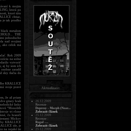
návaní k mojim
ING, ktorá po
sti, ktoré túto
RALLICE chtiac,
a je tak prudko
s black metalom
EHOLD... THE
imi jednoducho
la nad svojimi
, ako celok má
začať. Rok 2009
pozíciu na scéne
darilo vytvoriť
y, aj by som ich
 osobne zaradil
ž slzy tlačia do
 hudbe KRALLICE
 má svoje pravé
Aktualizace:
om, že až priam
ve gitary hrali
26.12.2009
melodické linky
Recenze :
útovú “Monolith
Depresy - Morph (Near...
stroje tri rôzne
Zobrazit článek
ené, čo hraničí
25.12.2009
miestami Mickov
Recenze :
rej by KRALLICE
Regul -...
RALLICE ide, je
Zobrazit článek
o na nejaké tie
25.12.2009