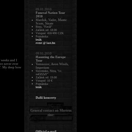
09.01.2010
Funeral Nation Tour
2010
Marduk, Vader, Mastic
Scum, Sinate
Brno, "Favál"
Začátek od: 18:00
Vstupné: 450/490 CZK
Poznámka:
leták
event @ last.fm
09.01.2010
Haunting the Europe
e weeks and I
Tour
’ve never ever
Temnozor, Aeon Winds,
h”. My deep bow
Imperium
Slovensko, Nitra, "r.c.
naOZZaY"
Začátek od: 19:00
Vstupné: 10 €
Poznámka:
leták
Další koncerty
General contact on Mortem
zine:
Official e-mail