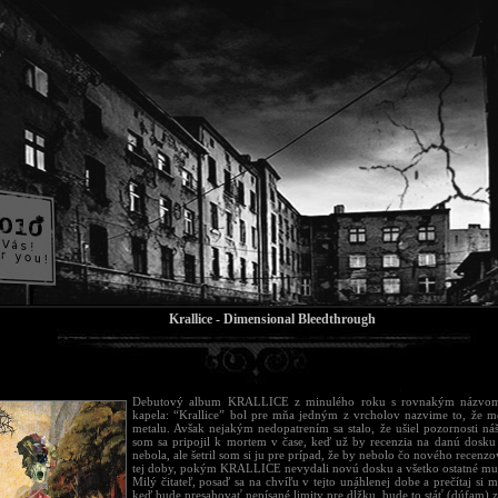
Krallice - Dimensional Bleedthrough
Debutový album KRALLICE z minulého roku s rovnakým názvom
kapela: “Krallice” bol pre mňa jedným z vrcholov nazvime to, že 
metalu. Avšak nejakým nedopatrením sa stalo, že ušiel pozornosti ná
som sa pripojil k mortem v čase, keď už by recenzia na danú dosku
nebola, ale šetril som si ju pre prípad, že by nebolo čo nového recenzov
tej doby, pokým KRALLICE nevydali novú dosku a všetko ostatné mu
Milý čitateľ, posaď sa na chvíľu v tejto unáhlenej dobe a prečítaj si m
keď bude presahovať nepísané limity pre dĺžku, bude to stáť (dúfam) z