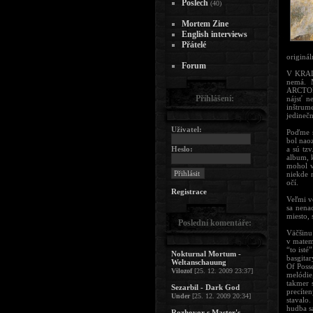
Poslech
(40)
Mortem Zine
English interviews
Přátelé
originá
Forum
V KRALL
nemá. 
ARCTOPU
Přihlášení:
nájsť n
inštrum
jedineč
Uživatel:
Poďme s
bol nao
Heslo:
a sú tz
album, k
mohol v
niekde m
očí.
Registrace
Veľmi v
sa nena
miesto, 
Poslední komentáře:
Väčšinu
v matem
“to ist
Nokturnal Mortum -
basgita
Weltanschauung
Of Poss
Vilozof
[25. 12. 2009 23:37]
melódie
takmer 
Sezarbil - Dark God
precíte
Under
[25. 12. 2009 20:34]
stavalo
hudba s
Rozhovor s Master's