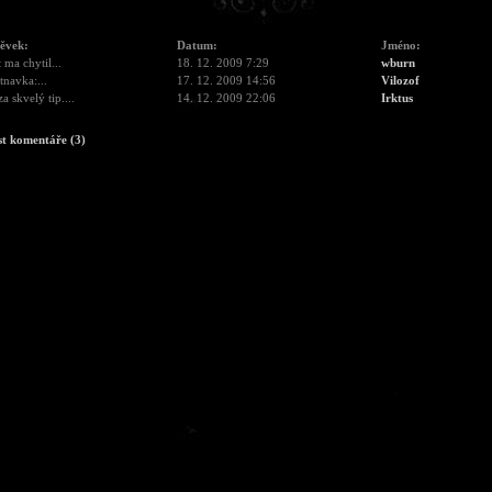
pěvek:
Datum:
Jméno:
 ma chytil...
18. 12. 2009 7:29
wburn
navka:...
17. 12. 2009 14:56
Vilozof
za skvelý tip....
14. 12. 2009 22:06
Irktus
st komentáře (3)