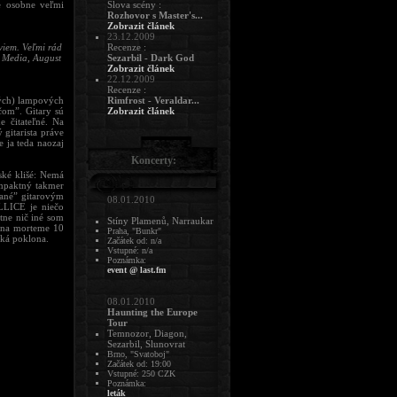
e osobne veľmi
Slova scény :
Rozhovor s Master's...
Zobrazit článek
23.12.2009
eviem. Veľmi rád
Recenze :
k Media, August
Sezarbil - Dark God
Zobrazit článek
22.12.2009
Recenze :
ných) lampových
Rimfrost - Veraldar...
čom”. Gitary sú
Zobrazit článek
e čitateľné. Na
 gitarista práve
e ja teda naozaj
Koncerty:
ké klišé: Nemá
ompaktný takmer
jané” gitarovým
08.01.2010
LLICE je niečo
tne nič iné som
Stíny Plamenů, Narraukar
u na morteme 10
Praha, "Bunkr"
ká poklona.
Začátek od: n/a
Vstupné: n/a
Poznámka:
event @ last.fm
08.01.2010
Haunting the Europe
Tour
Temnozor, Diagon,
Sezarbil, Slunovrat
Brno, "Svatoboj"
Začátek od: 19:00
Vstupné: 250 CZK
Poznámka:
leták