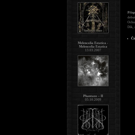
Přís
debut
Ochut
Dík, 
Čí
Melencolia Estatica -
Melencolia Estatica
13.03.2007
Phantazo – II
05.10.2009