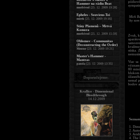
pódiové
Hammer na rádiu Beat
sympati
morbivod
[25. 12. 2009 19:28]
Epheles - Souviens-Toi
Mick Ba
mirek
[25. 12. 2009 19:16]
by som 
Stíny Plamenů – Mrtvá
Komora
morbivod
[25. 12. 2009 15:59]
Zvuk, k
aparáto
Oblomov - Communitas
samozre
(Deconstructing the Order)
kvalitne
Mentor
[23. 12. 2009 19:21]
stíska. 
nemusí
Master's Hammer -
Mantras
Viac sa
panda
[23. 12. 2009 13:35]
význam 
80 minú
hlukom 
úžasnéh
Doporučujeme:
nemal p
bodov a
Krallice - Dimensional
Bleedthrough
14.12.2009
Seznam
1. Dim
2. Auto
3. Arid
4. The