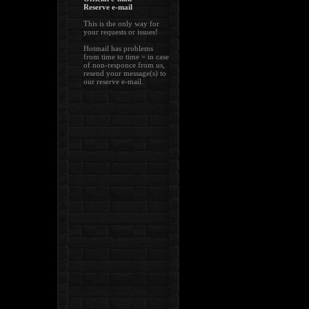
Reserve e-mail
This is the only way for
your requests or issues!
Hotmail has problems
from time to time = in case
of non-responce from us,
resend your message(s) to
our reserve e-mail.