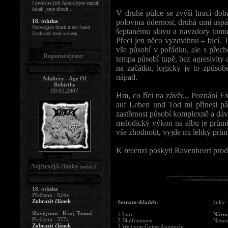
I proto se jich Apocalypse zeptal,
čekali jsme dlouh ..
V druhé půlce se zvýší hrací do
18. otázka
polovina údernost, druhá umí uspá
Norwegian black metal band
šeptanému slovu a navzdory tomu,
Enslaved steal a sheep ..
Přeci jen něco vyzdvihnu – bicí. 
vše působí v pořádku, ale s přech
Doporučujeme:
tempa působí tupě, bez agresivity 
na začátku, logicky je to způsob
nápad.
Adultery - Age Of
Rebirths
09.01.2007
Hm, co říci na závěr... Poznání Ex
auf Leben und Tod mi přinesl pá
zastřenost působí komplexně a dá
melodický výkon na albu je prům
vše zhodnotit, vyjde mi lehký prů
K recenzi poskytl Ravenheart prod
Nejčtenější články
:
(měsíc)
18. otázka
Přečteno : 624x
Zobrazit článek
Seznam skladeb:
ánky:
Slavigrom - Kraj Temný
1.Intro
Národ
Přečteno : 377x
2.Blutfontänen
Něme
Zobrazit článek
3.Weit von Gottes Angesicht