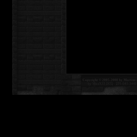
Copyright © 2005-2008 by Mortem 
by MiraX33 [ICQ : 231-041-344]