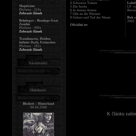
4.Schwarze Tränen
Label
Skepticism
5.Die Suche
LP vy
Přečteno : 324x
6.In deinen Armen
Raven
Zobrazit článek
7.Ode an die Würmer
8.Geburt und Tod der Wesen
Rok v
Belphegor - Bondage Goat
2002
Zombie
Oficiální str
Přečteno : 309x
Zobrazit článek
Translunaria, Heiden,
Infinite Dark, Extinction
Přečteno : 282x
Zobrazit článek
Návštěvníci:
Ohlédnutí:
Blodsrit – Hinterland
06.04.2008
K článku zatím