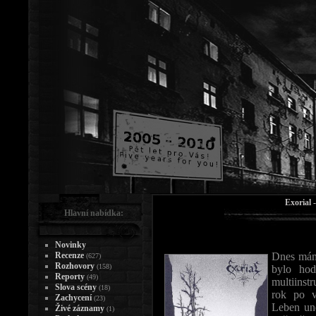
Exorial 
Hlavní nabídka:
Novinky
Recenze
Dnes mám
(627)
Rozhovory
(158)
bylo hod
Reporty
(49)
multiinst
Slova scény
(18)
rok po v
Zachycení
(23)
Leben und
Živé záznamy
(1)