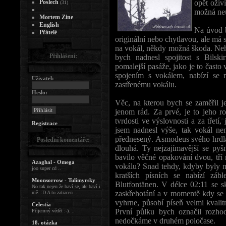
Poslech
opět oživ
(31)
možná ne
Mortem Zine
English
Na úvod b
Přátelé
originální nebo chytlavou, ale má 
na vokál, někdy možná škoda. Nehl
Přihlášení:
bych nadnesl spojitost s Bilski
pomalejší pasáže, jako je to často
spojením s vokálem, nabízí se 
Uživatel:
zastřenému vokálu.
Heslo:
Věc, na kterou bych se zaměřil 
jenom rád. Za prvé, je to jeho r
tvrdosti ve výslovnosti a za třetí,
Registrace
jsem nadnesl výše, tak vokál nen
přednesený. Asmodeus svého hrdla 
Poslední komentáře:
dlouhá. Ty nejzajímavější se py
bavilo věčné opakování dvou, tří 
Azaghal - Omega
vokálu? Snad tehdy, kdyby byly m
joo super cd ..
kratších písních se nabízí záb
Moonsorrow - Tulimyrsky
Blutfontänen. V délce 02:11 se sk
No tak nejen že baví se, ale baví i
zaskřehotání a v momentě kdy se
mě. :D A to zatracen ..
vyhrne, působí píseň velmi kvalit
Celestia
První půlku bych označil rozh
Přijemný vědět :-). ..
nedočkáme v druhém poločase.
18. otázka