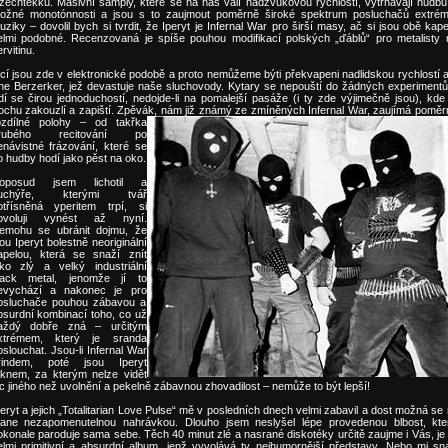
zechtekku. Masivní samply, které se na nás valí nadzvukovou rychlostí, vytrhávají hudbu
ožné monotónnosti a jsou s to zaujmout poměrně široké spektrum posluchačů extrém
uziky – dovolil bych si tvrdit, že Iperyt je Infernal War pro širší masy, ač si jsou obě kape
elmi podobné. Recenzovaná je spíše pouhou modifikací polských „ďáblů“ pro metalisty 
rvitinu.
icí jsou zde v elektronické podobě a proto nemůžeme býti překvapeni nadlidskou rychlostí a
he Berzerker, jež devastuje naše sluchovody. Kytary se nepouští do žádných experimentů
ídí se čirou jednoduchostí, nedojde-li na pomalejší pasáže (i ty zde výjimečně jsou), kde 
rochu zakouzlí a zapiští. Zpěvák, nám již známý ze zmíněných Infernal War, zaujímá poměr
ozdílné polohy
– od takřka
rubého recitování po
enávistné frázování, které se
o hudby hodí jako pěst na oko.
oposud jsem lichotil a
uchýře, kterými tvář
otřísněná yperitem trpí, si
ovoluji vynést až nyní.
emohu se ubránit dojmu, že
ou Iperyt bolestně neoriginální
apelou, která se snaží znít
ako zlý a velký industriální
lack metal, jenomže jí to
evychází a nakonec je pro
osluchače pouhou zábavou a
bsurdní kombinací toho, co už
aždý dobře zná – určitým
xtrémem, který je sranda
oslouchat. Jsou-li Infernal War
rindem, poté jsou Iperyt
eknem, za kterým nelze vidět
ic jiného než uvolnění a pekelně zábavnou zhovadilost – nemůže to být lepší!
peryt a jejich „Totalitarian Love Pulse“ mě v posledních dnech velmi zabavil a dost možná se 
tane nezapomenutelnou nahrávkou. Dlouho jsem neslyšel lépe provedenou blbost, kte
okonale paroduje sama sebe. Těch 40 minut zlé a nasrané diskotéky určitě zaujme i Vás, je 
elmi primitivní a absurdní album, jenž vyvolává ty nejhumornější představy. Nebo mi sn