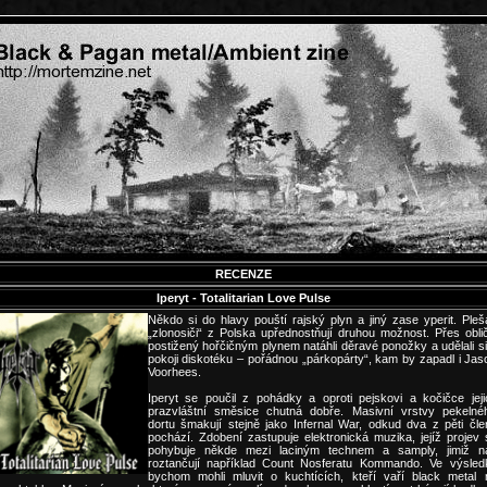
RECENZE
Iperyt - Totalitarian Love Pulse
Někdo si do hlavy pouští rajský plyn a jiný zase yperit. Pleša
„zlonosiči“ z Polska upřednostňují druhou možnost. Přes oblič
postižený hořčičným plynem natáhli děravé ponožky a udělali si
pokoji diskotéku – pořádnou „párkopárty“, kam by zapadl i Jas
Voorhees.
Iperyt se poučil z pohádky a oproti pejskovi a kočičce jeji
prazvláštní směsice chutná dobře. Masivní vrstvy pekelné
dortu šmakují stejně jako Infernal War, odkud dva z pěti čle
pochází. Zdobení zastupuje elektronická muzika, jejíž projev 
pohybuje někde mezi laciným technem a samply, jimiž n
roztančují například Count Nosferatu Kommando. Ve výsled
bychom mohli mluvit o kuchtících, kteří vaří black metal 