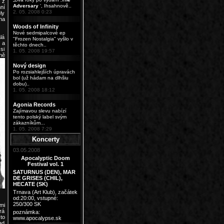
 z
Adversary
‘, Ihsahnově..
ní
2. 05. 2008 0:23
ly
na
Woods of Infinity
Nové sedmipalcové ep
lá
"Frozen Nostalgia" vyšlo v
 a
těchto dnech..
si
1. 05. 2008 19:57
ně
Nový design
Po rozsiahlejších úpravách
bol (už hádam na dlhšiu
dobu)..
1. 05. 2008 18:12
Agonia Records
Zajímavou slevu nabízí
tento polský label svým
zákazníkům...
1. 05. 2008 7:29
Koncerty
03.05.2008
Apocalyptic Doom
Festival vol. 1
SATURNUS (DEN), MAR
DE GRISES (CHIL),
HECATE (SK)
Trnava (Art Klub)
, začátek
od:20:00, vstupné:
250/300 SK
mi
rá
poznámka:
to
www.apocalypse.sk
ad