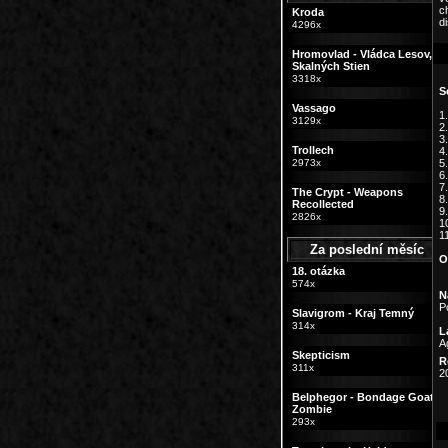
c
Kroda
di
4296x
Hromovlad - Vládca Lesov,
Skalných Stien
3318x
S
Vassago
1
3129x
2
3
Trollech
4
2973x
5
6
7.
The Crypt - Weapons
8
Recollected
9.
2826x
1
11
Za poslední měsíc
O
18. otázka
574x
N
P
Slavigrom - Kraj Temný
314x
L
A
Skepticism
R
311x
2
Belphegor - Bondage Goat
Zombie
293x