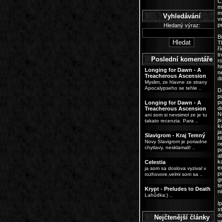
C
m
m
Vyhledávání
v
pe
Hledaný výraz:
B
T
ř
t
Poslední komentáře
r
h
Longing for Dawn - A
n
Treacherous Ascension
d
Myslim, ze hlavne ze strany
Apocalypseho se tehle ..
D
p
p
Longing for Dawn - A
d
Treacherous Ascension
N
ani som si nevsimol ze je tu
js
takato recenzia. Para ..
k
j
Slavigrom - Kraj Temný
b
Novy Slavigrom je poriadne
n
chytlavy, nesklamali! ..
p
a
k
Celestia
e
ja som sa doslova vyzival v
p
rozhovore,velmi som sa ..
g
t
Krypt - Preludes to Death
n
Lahůdka:) ..
I
s
d
Nejčtenější články
v