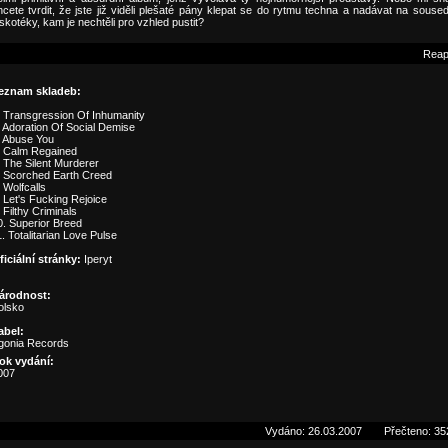
hcete tvrdit, že jste již viděli plešaté pány klepat se do rytmu techna a nadávat na soused
skotéky, kam je nechtěli pro vzhled pustit?
Rea
eznam skladeb:
. Transgression Of Inhumanity
. Adoration Of Social Demise
. Abuse You
. Calm Regained
. The Silent Murderer
. Scorched Earth Creed
 Wolfcalls
. Let's Fucking Rejoice
 Filthy Criminals
0. Superior Breed
. Totalitarian Love Pulse
ficiální stránky:
Iperyt
árodnost:
olsko
abel:
gonia Records
ok vydání:
007
Vydáno: 26.03.2007
Přečteno: 35