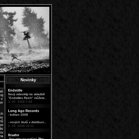
Novinky
Endstille
tí
Nový videoklip ke skladbě
ej
"Endstilles Reich" můžete..
 v
3. 05. 2008 5:48
on
Long Ago Records
ch
- květen 2008
ho
nů
- nových titulů v distribuci:..
se
2. 05. 2008 16:11
ás
ku
Ihsahn
na
„Dva roky po vydání ‚
The