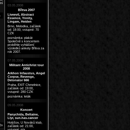
ní
03.05.2008
Břitva 2007
Liveevil, Abstract
p
Essence, Ynnity,
Lingam, Heiden
Brno, Melodka
, začátek
od: 18:00, vstupné: 70
CZK
poznámka:
plakát
Společně s koncertem
proběhle vyhlášení
výsledků ankety Břitva za
rok 2007.
07.05.2008
Militant Antichrist tour
2008
Arkhon Infaustus, Angel
Corpse, Revenge,
Detonator 666
Praha, EXIT Chmelnice
,
začátek od: 19:00,
vstupné: 280 CZK
poznámka:
leták
09.05.2008
Koncert
Panychida, Beltaine,
Llyr, sun.has.cancer
Holýšov, U Nováků klub
,
2x
začátek od: 21:00,
vstupné: n/a