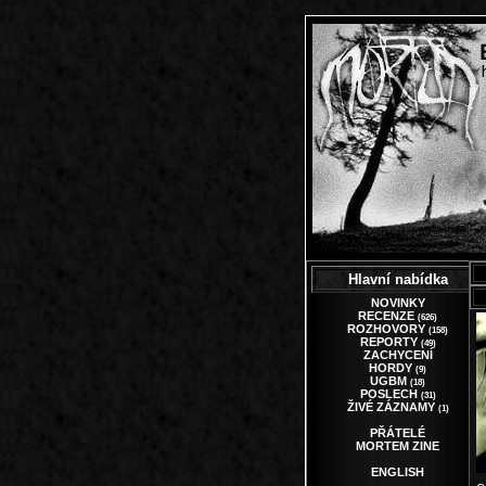
Hlavní nabídka
NOVINKY
RECENZE
(626)
ROZHOVORY
(158)
REPORTY
(49)
ZACHYCENÍ
HORDY
(9)
UGBM
(18)
POSLECH
(31)
ŽIVÉ ZÁZNAMY
(1)
PŘÁTELÉ
MORTEM ZINE
ENGLISH