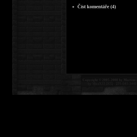
Číst komentáře (4)
Copyright © 2005-2008 by Mortem 
by MiraX33 [ICQ : 231-041-344]