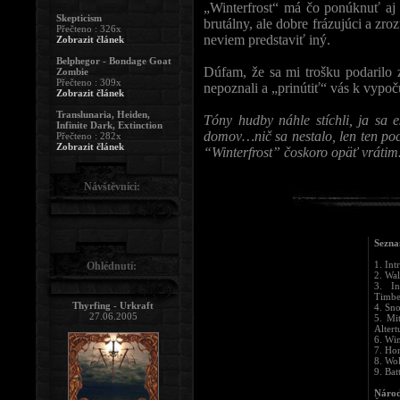
„Winterfrost“ má čo ponúknuť aj z
Skepticism
brutálny, ale dobre frázujúci a zro
Přečteno : 326x
neviem predstaviť iný.
Zobrazit článek
Belphegor - Bondage Goat
Dúfam, že sa mi trošku podarilo z
Zombie
Přečteno : 309x
nepoznali a „prinútiť“ vás k vypoču
Zobrazit článek
Translunaria, Heiden,
Tóny hudby náhle stíchli, ja sa
Infinite Dark, Extinction
domov…nič sa nestalo, len ten poc
Přečteno : 282x
Zobrazit článek
“Winterfrost” čoskoro opäť vráti
Návštěvníci:
Sezna
1. Int
Ohlédnutí:
2. Wa
3. I
Timbe
Thyrfing - Urkraft
4. Sn
27.06.2005
5. Mi
Alter
6. Win
7. Ho
8. Wo
9. Bat
Národ