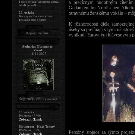
a precíznym hudobným cítením
I proto se jich Apocalypse zeptal,
čekali jsme dlo ..
Gedanken Im Nordischen Altertum
18. otázka
otravnému ženskému vokálu – môj
Norwegian black metal band
Enslaved steal a sheep ..
K rôznorodosti diela samozrejme
úseky sa prelínajú s tými náladovým
Doporučujeme:
vyniknúť čarovným klávesovým pa
Aetherius Obscuritas -
Víziók
16.11.2007
Nejčtenější články
:
(měsíc)
18. otázka
Přečteno : 626x
Zobrazit článek
Slavigrom - Kraj Temný
Přečteno : 379x
Persóny stojace za týmto projek
Zobrazit článek