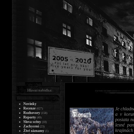
Hlavní nabídka:
Novinky
Recenze
Je chladn
(627)
Rozhovory
(158)
a v korun
Reporty
(49)
posiata n
Slova scény
(18)
lesné pa
Zachycení
(23)
krajinách 
Živé záznamy
(1)