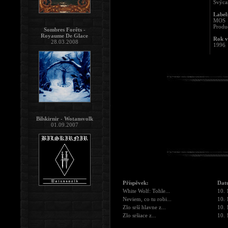
Švýca
Label
MOS 
Produ
Sombres Forêts -
Royaume De Glace
Rok v
28.03.2008
1996
Bilskirnir - Wotansvolk
01.09.2007
Příspěvek:
Dat
White Wolf: Tohle...
10. 
Neviem, co tu robi...
10. 
Zlo srší hlavne z...
10. 
Zlo sršiace z...
10. 