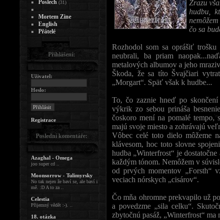
Poslech
Zrazu vša
(31)
hudbu, kt
Mortem Zine
nemôžem 
English
čo sa bude
Přátelé
Rozhodol som sa oprášiť trošku 
Přihlášení:
neubrali, ba priam naopak...naď
metalových albumov a jeho mraziv
Škoda, že sa títo Švajčiari vytr
Uživatel:
„Morgart“. Späť však k hudbe...
Heslo:
To, čo zaznie hneď po skončení 
výkrik zo sebou prináša besneni
čoskoro mení na pomalé tempo, s
Registrace
majú svoje miesto a zohrávajú veľm
Vôbec celé toto dielo môžeme n
Poslední komentáře:
klávesom, hoc toto slovne spojen
hudba „Winterfrost“ je dostatočne
Azaghal - Omega
každým tónom. Nemôžem v súvislo
joo super cd ..
od prvých momentov „Forsth“ vz
Moonsorrow - Tulimyrsky
veciach nórskych „cisárov“.
No tak nejen že baví se, ale baví i
mě. :D A to za ..
Čo mňa ohromne prekvapilo už po
Celestia
a povedzme „sila celku“. Skutoč
Přijemný vědět :-). ..
zbytočnú pasáž, „Winterfrost“ ma
18. otázka