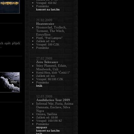
Vstupné: 450 Kč
Poznámka:
koncert na last.fm
21.02.2009
Heatenvoice
Hromovlad, Trollech,
Torment, The Witch,
Enwyllion
Plzeň, "Pod Lampou"
Začátek od: n/a
h opět přijeli
Vstupné: 100 CZK
..
Poznámka:
27.02.2009
Zero Tolerance
Stíny Plamenů, Edain,
Mindwork, Uzli
Kutná Hora, klub "Česká 1"
Začátek od: n/a
Vstupné: 80/100 CZK
Poznámka:
leták
12.03.2009
Annihilation Tour 2009
Infernal War, Furia, Anima
Damnata, Enclave, Silva
Nigra
Ostrava, Tančírna
Začátek od: 18:00
Vstupné: 160/190 Kč
Poznámka:
myspace
koncert na last.fm
leták