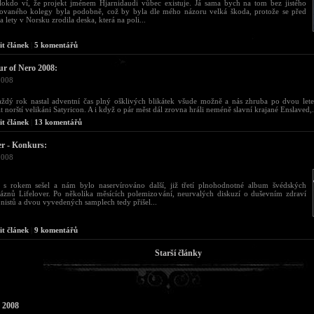
lokdo ví, že projekt jménem Hjarnidaudi vůbec existuje. Já sama bych na tom bez jistého
ovaného kolegy byla podobně, což by byla dle mého názoru velká škoda, protože se před
a lety v Norsku zrodila deska, která na poli...
it článek
|
5 komentářů
ur of Nero 2008:
2008
ždý rok nastal adventní čas plný ošklivých blikátek všude možně a nás zhruba po dvou letec
it norští velikáni Satyricon. A i když o pár měst dál zrovna hráli neméně slavní krajané Enslaved,.
it článek
|
13 komentářů
er - Konkurs:
2008
 s rokem sešel a nám bylo naservírováno další, již třetí plnohodnotné album švédských
láznů Lifelover. Po několika měsících polemizování, neurvalých diskuzí o duševním zdraví
nistů a dvou vyvedených samplech tedy přišel...
it článek
|
9 komentářů
Starší články
 2008