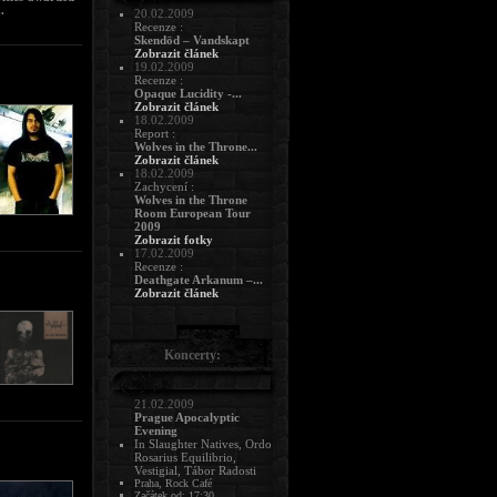
.
20.02.2009
Recenze :
Skendöd – Vandskapt
Zobrazit článek
19.02.2009
Recenze :
Opaque Lucidity -...
Zobrazit článek
18.02.2009
Report :
Wolves in the Throne...
Zobrazit článek
18.02.2009
Zachycení :
Wolves in the Throne
Room European Tour
2009
Zobrazit fotky
17.02.2009
Recenze :
Deathgate Arkanum –...
Zobrazit článek
Koncerty:
21.02.2009
Prague Apocalyptic
Evening
In Slaughter Natives, Ordo
Rosarius Equilibrio,
Vestigial, Tábor Radosti
Praha, Rock Café
Začátek od: 17:30