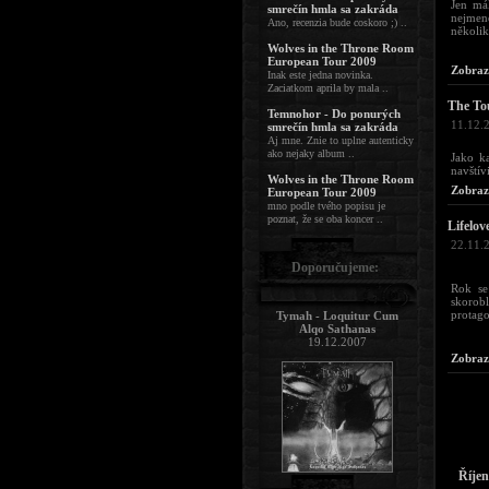
Jen má
smrečín hmla sa zakráda
nejmen
Ano, recenzia bude coskoro ;) ..
několik
Wolves in the Throne Room
European Tour 2009
Zobraz
Inak este jedna novinka.
Zaciatkom aprila by mala ..
The To
Temnohor - Do ponurých
11.12.
smrečín hmla sa zakráda
Aj mne. Znie to uplne autenticky
ako nejaky album ..
Jako ka
navštív
Wolves in the Throne Room
Zobraz
European Tour 2009
mno podle tvého popisu je
poznat, že se oba koncer ..
Lifelov
22.11.
Doporučujeme:
Rok se
skorob
protago
Tymah - Loquitur Cum
Alqo Sathanas
19.12.2007
Zobraz
Říjen