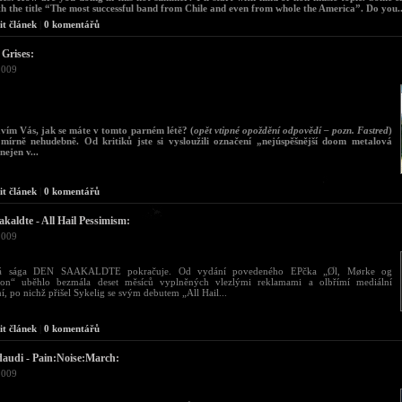
h the title “The most successful band from Chile and even from whole the America”. Do you..
it článek
|
0 komentářů
Grises:
2009
avím Vás, jak se máte v tomto parném létě? (
opět vtipné opoždění odpovědí – pozn. Fastred
)
mírně nehudebně. Od kritiků jste si vysloužili označení „nejúspěšnější doom metalová
nejen v...
it článek
|
0 komentářů
kaldte - All Hail Pessimism:
2009
lá sága DEN SAAKALDTE pokračuje. Od vydání povedeného EPčka „Øl, Mørke og
jon“ uběhlo bezmála deset měsíců vyplněných vlezlými reklamami a olbřímí mediální
, po nichž přišel Sykelig se svým debutem „All Hail...
it článek
|
0 komentářů
daudi - Pain:Noise:March:
2009