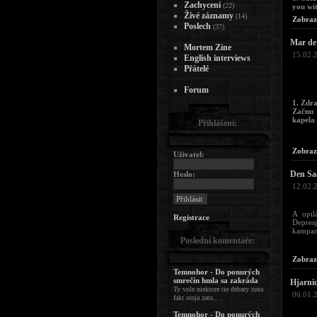
Zachycení
(22)
you wit
Živé záznamy
(14)
Zobraz
Poslech
(37)
Mar de 
Mortem Zine
15.02.
English interviews
Přátelé
Forum
1. Zdr
Začnu 
kapela 
Přihlášení:
Zobraz
Uživatel:
Den Saa
Heslo:
12.02.
A opi
Registrace
Depres
kampaní
Poslední komentáře:
Zobraz
Temnohor - Do ponurých
smrečín hmla sa zakráda
Hjarni
Ty vole niektore tie debaty tuna
06.01.
fakt stoja zato.. ..
Temnohor - Do ponurých