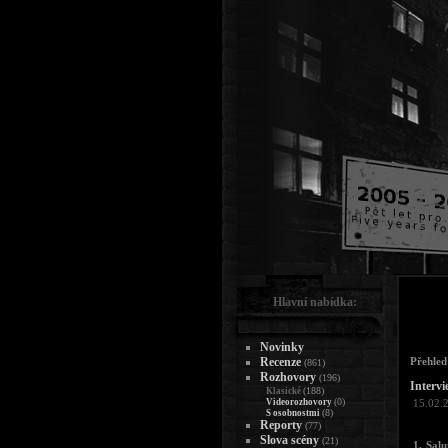
Hlavní nabídka:
Novinky
Recenze
Přehled
(861)
Rozhovory
(196)
Intervi
(188)
Klasické
(0)
Videorozhovory
15.02.
(8)
S osobnostmi
Reporty
(77)
Slova scény
(21)
1. Salu