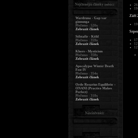
Nejčtenější články
:
(měsíc)
26
19
Září 
Wardruna - Gap var
ginnunga
19
Přečteno : 520x
Zobrazit článek
Srpe
Sólstafir - Köld
17
Přečteno : 359x
12
Zobrazit článek
12
Khors - Mysticism
Přečteno : 358x
Zobrazit článek
Apocalypse Winter Death
Fest IV
Přečteno : 354x
Zobrazit článek
Ordo Rosarius Equilibrio –
ONANI (Practice Makes
Perfect)
Přečteno : 318x
Zobrazit článek
Návštěvníci: