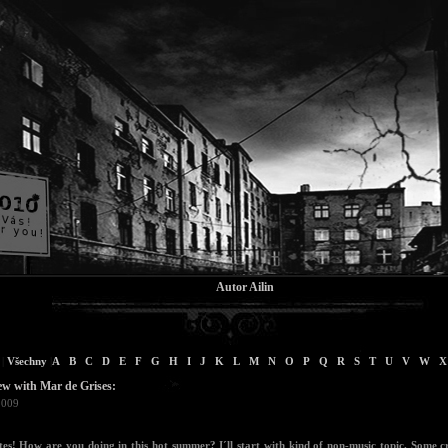
Autor Ailin
|
Všechny
|
A
B
C
D
E
F
G
H
I
J
K
L
M
N
O
P
Q
R
S
T
U
V
W
X
ew with Mar de Grises:
2009
tes! How are you doing in this hot summer? I´ll start with kind of non-music topic. Some c