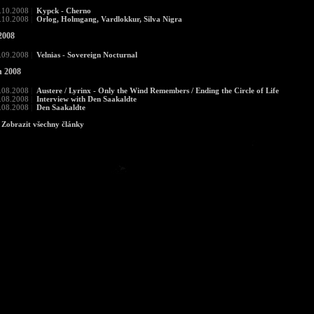
.10.2008
|
Kypck - Cherno
.10.2008
|
Orlog, Holmgang, Vardlokkur, Silva Nigra
2008
.09.2008
|
Velnias - Sovereign Nocturnal
n 2008
.08.2008
|
Austere / Lyrinx - Only the Wind Remembers / Ending the Circle of Life
.08.2008
|
Interview with Den Saakaldte
.08.2008
|
Den Saakaldte
Zobrazit všechny články