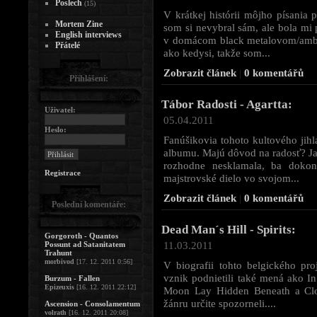
Poslech
(15)
V krátkej histórii môjho písania p
Mortem Zine
som si nevybral sám, ale bola mi
English interviews
v domácom black metalovom/ambi
Přátelé
ako kedysi, takže som...
Zobrazit článek
|
0 komentářů
Přihlášení:
Tábor Radosti - Agartta:
Uživatel:
05.04.2011
Heslo:
Fanúšikovia tohoto kultového jih
albumu. Majú dôvod na radosť? J
rozhodne nesklamala, ba dokon
Registrace
majstrovské dielo vo svojom...
Zobrazit článek
|
0 komentářů
Poslední komentáře:
Dead Man´s Hill - Spirits:
Gorgoroth - Quantos
11.03.2011
Possunt ad Satanitatem
Trahunt
morbivod
[17. 12. 2011 0:56]
V biografii tohto belgického pro
vznik podnietili také mená ako In
Burzum - Fallen
Epizeuxis
[16. 12. 2011 22:12]
Moon Lay Hidden Beneath a Clou
žánru určite spozorneli....
Ascension - Consolamentum
volrath
[16. 12. 2011 20:08]