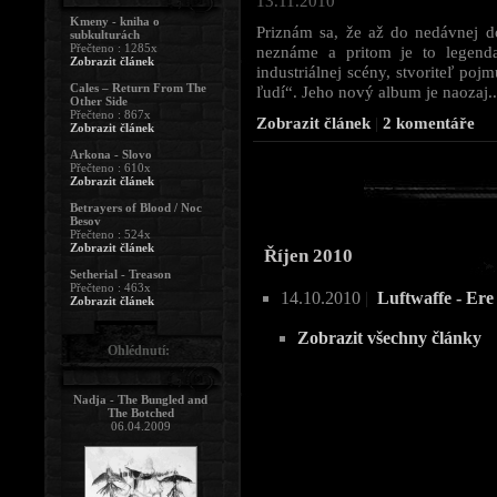
13.11.2010
Kmeny - kniha o
Priznám sa, že až do nedávne
subkulturách
Přečteno : 1285x
neznáme a pritom je to legend
Zobrazit článek
industriálnej scény, stvoriteľ poj
Cales – Return From The
ľudí“. Jeho nový album je naozaj..
Other Side
Přečteno : 867x
Zobrazit článek
|
2 komentáře
Zobrazit článek
Arkona - Slovo
Přečteno : 610x
Zobrazit článek
Betrayers of Blood / Noc
Besov
Přečteno : 524x
Zobrazit článek
Říjen 2010
Setherial - Treason
Přečteno : 463x
14.10.2010
|
Luftwaffe - Ere
Zobrazit článek
Zobrazit všechny články
Ohlédnutí:
Nadja - The Bungled and
The Botched
06.04.2009