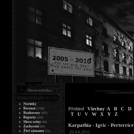
Hlavní nabídka:
Novinky
Recenze
Přehled
|
Všechny
|
A
B
C
D
(1700)
Rozhovory
(367)
T
U
V
W
X
Y
Z
Reporty
(183)
Slova scény
(44)
Karpathia - Igric - Perterricr
Zachycení
(69)
Živé záznamy
(51)
20.04.2011