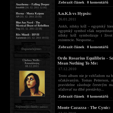
Zobrazit článek
|
0 komentářů
Anathema – Falling Deeper
frost666
[16. 12. 2011 12:16]
A.n.K.h vs Hypsis:
Horna - Musta Kaipuu
AN
[15. 12. 2011 23:35]
26.01.2011
Blut Aus Nord - The
Mystical Beast of Rebellion
Ankh, nilsky kríž – egyptský hier
Neg
[15. 12. 2011 22:18]
egyptský symbol však nepredstav
Rêx Mündi - IHVH
nílsky kríž symbolizuje i živo
Epizeuxis
[15. 12. 2011 19:15]
existencie. Nesporne...
Zobrazit článek
|
0 komentářů
Doporučujeme:
Ordo Rosarius Equilibrio - S
Chelsea Wolfe -
Mean Nothing To Me:
Ἀποκάλυψις
08.12.2011
17.12.2010
Tento album nie je vzhľadom na h
očakávaným. Tomas Petterson, m
pravidelne zásobuje čerstvým m
sťažovať na dlhé prestávky...
Zobrazit článek
|
0 komentářů
Nejčtenější články
:
Monte Cazazza - The Cynic:
(měsíc)