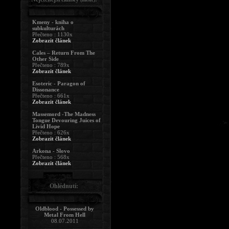
Kmeny - kniha o
subkulturách
Přečteno : 1130x
Zobrazit článek
Cales – Return From The
Other Side
Přečteno : 789x
Zobrazit článek
Esoteric - Paragon of
Dissonance
Přečteno : 661x
Zobrazit článek
Massemord -The Madness
Tongue Devouring Juices of
Livid Hope
Přečteno : 626x
Zobrazit článek
Arkona - Slovo
Přečteno : 568x
Zobrazit článek
Ohlédnutí:
Oldblood - Possessed by
Metal From Hell
08.07.2011