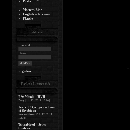
Poslech
(15)
Mortem Zine
English interviews
Přátelé
Přihlášení:
Uživatel:
Heslo:
Registrace
Poslední komentáře:
Rêx Mündi - IHVH
Zorg
[11. 12. 2011 12:24]
Tears of Styrbjørn – Tears
of Styrbjørn
Werwolfthron
[10. 12. 2011
19:32]
Teitanblood – Seven
Chalices