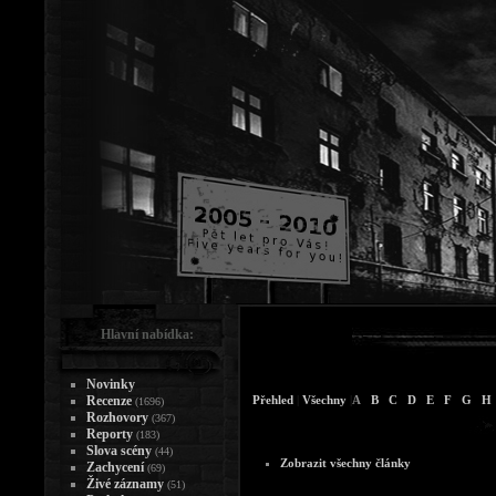
Hlavní nabídka:
Novinky
Recenze
Přehled
|
Všechny
|
A
B
C
D
E
F
G
H
(1696)
Rozhovory
(367)
Reporty
(183)
Slova scény
(44)
Zobrazit všechny články
Zachycení
(69)
Živé záznamy
(51)