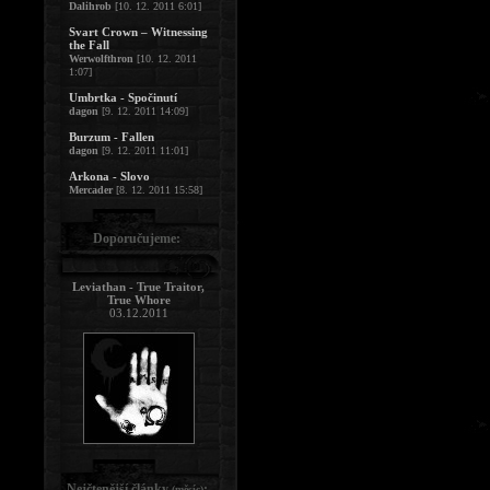
Dalihrob
[10. 12. 2011 6:01]
Svart Crown – Witnessing
the Fall
Werwolfthron
[10. 12. 2011
1:07]
Umbrtka - Spočinutí
dagon
[9. 12. 2011 14:09]
Burzum - Fallen
dagon
[9. 12. 2011 11:01]
Arkona - Slovo
Mercader
[8. 12. 2011 15:58]
Doporučujeme:
Leviathan - True Traitor,
True Whore
03.12.2011
Nejčtenější články
:
(měsíc)