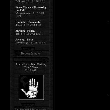
Dalihrob
[10. 12. 2011 6:01]
Svart Crown – Witnessing
the Fall
Werwolfthron
[10. 12. 2011
1:07]
Umbrtka - Spočinutí
dagon
[9. 12. 2011 14:09]
Burzum - Fallen
dagon
[9. 12. 2011 11:01]
Arkona - Slovo
Mercader
[8. 12. 2011 15:58]
Doporučujeme:
Leviathan - True Traitor,
True Whore
03.12.2011
Nejčtenější články
:
(měsíc)