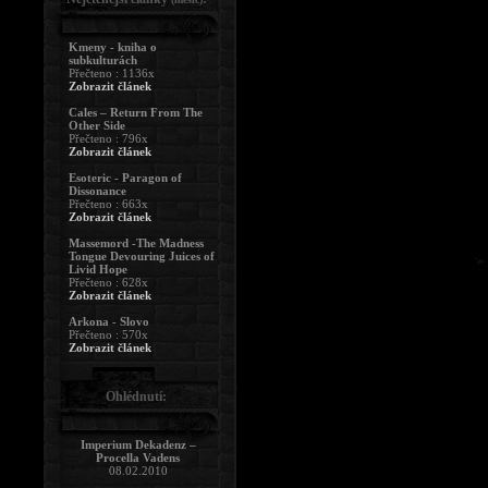
Kmeny - kniha o
subkulturách
Přečteno : 1136x
Zobrazit článek
Cales – Return From The
Other Side
Přečteno : 796x
Zobrazit článek
Esoteric - Paragon of
Dissonance
Přečteno : 663x
Zobrazit článek
Massemord -The Madness
Tongue Devouring Juices of
Livid Hope
Přečteno : 628x
Zobrazit článek
Arkona - Slovo
Přečteno : 570x
Zobrazit článek
Ohlédnutí:
Imperium Dekadenz –
Procella Vadens
08.02.2010