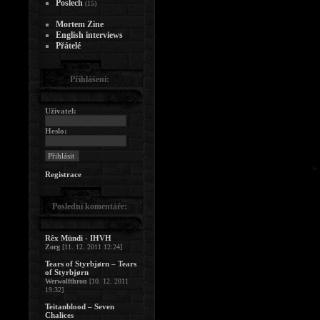
Poslech
(15)
Mortem Zine
English interviews
Přátelé
Přihlášení:
Uživatel:
Heslo:
Registrace
Poslední komentáře:
Rêx Mündi - IHVH
Zorg
[11. 12. 2011 12:24]
Tears of Styrbjørn – Tears
of Styrbjørn
Werwolfthron
[10. 12. 2011
19:32]
Teitanblood – Seven
Chalices