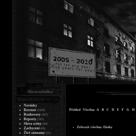
Hlavní nabídka:
Novinky
Recenze
Přehled
|
Všechny
|
A
B
C
D
E
F
G
H
(1699)
Rozhovory
(367)
Reporty
(183)
Slova scény
(44)
Zobrazit všechny články
Zachycení
(69)
Živé záznamy
(51)