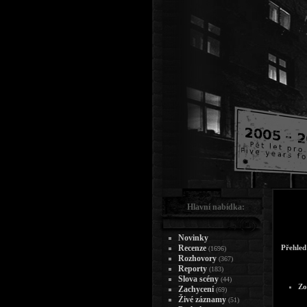
Hlavní nabídka:
Novinky
Recenze
Přehled
(1696)
Rozhovory
(367)
Reporty
(183)
Slova scény
(44)
Zo
Zachycení
(69)
Živé záznamy
(51)