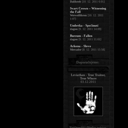
Dalihrob
[10. 12. 2011 6:01]
Svart Crown – Witnessing
the Fall
Werwolfthron
[10. 12. 2011
1:07]
Umbrtka - Spočinutí
dagon
[9. 12. 2011 14:09]
Burzum - Fallen
dagon
[9. 12. 2011 11:01]
Arkona - Slovo
Mercader
[8. 12. 2011 15:58]
Doporučujeme:
Leviathan - True Traitor,
True Whore
03.12.2011
Nejčtenější články
:
(měsíc)