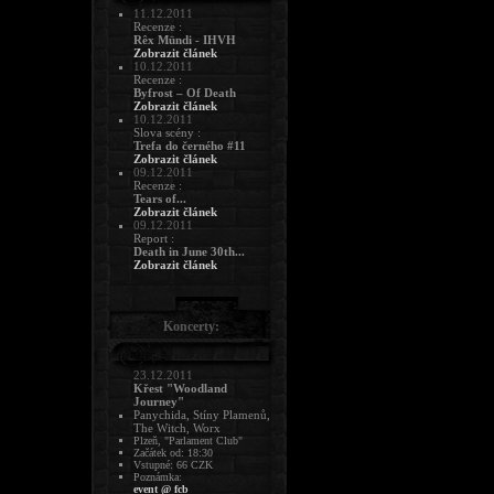
11.12.2011
Recenze :
Rêx Mündi - IHVH
Zobrazit článek
10.12.2011
Recenze :
Byfrost – Of Death
Zobrazit článek
10.12.2011
Slova scény :
Trefa do černého #11
Zobrazit článek
09.12.2011
Recenze :
Tears of...
Zobrazit článek
09.12.2011
Report :
Death in June 30th...
Zobrazit článek
Koncerty:
23.12.2011
Křest "Woodland
Journey"
Panychida, Stíny Plamenů,
The Witch, Worx
Plzeň, "Parlament Club"
Začátek od: 18:30
Vstupné: 66 CZK
Poznámka:
event @ fcb