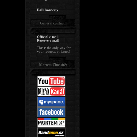
Další koncerty
General contact:
Official e-mail
Reserve e-mail
This is the only way for
your requests or issues!
Mortem Zine sítě: