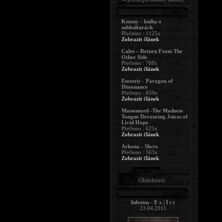
Kmeny - kniha o
subkulturách
Přečteno : 1125x
Zobrazit článek
Cales – Return From The
Other Side
Přečteno : 788x
Zobrazit článek
Esoteric - Paragon of
Dissonance
Přečteno : 659x
Zobrazit článek
Massemord -The Madness
Tongue Devouring Juices of
Livid Hope
Přečteno : 625x
Zobrazit článek
Arkona - Slovo
Přečteno : 563x
Zobrazit článek
Ohlédnutí:
Infestus - E x | I s t
23.04.2011