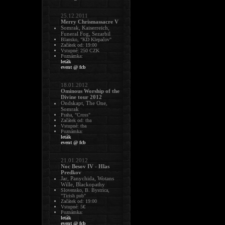
25.12.2011
Merry Chrismassacre V
Somrak, Kaiserreich,
Funeral Fog, Sezarbil
Blansko, "KD Klepačov"
Začátek od: 19:00
Vstupné: 250 CZK
Poznámka:
leták
event @ fcb
18.01.2012
Ominous Worship of the
Divine tour 2012
Ondskapt, The One,
Somrak
Praha, "Cross"
Začátek od: tba
Vstupné: tba
Poznámka:
leták
event @ fcb
21.01.2012
Noc Besov IV - Hlas
Predkov
Jar, Panychida, Wotans
Wille, Blackopathy
Slovensko, B. Bystrica,
"Tirish pub"
Začátek od: 19:00
Vstupné: 5€
Poznámka:
leták
event @ fcb