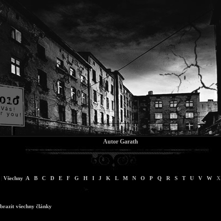
Autor Garath
|
Všechny
|
A
B
C
D
E
F
G
H
I
J
K
L
M
N
O
P
Q
R
S
T
U
V
W
X
brazit všechny články