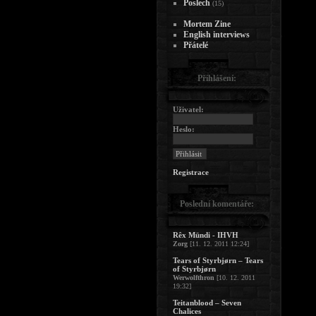
Poslech
(15)
Mortem Zine
English interviews
Přátelé
Přihlášení:
Uživatel:
Heslo:
Registrace
Poslední komentáře:
Rêx Mündi - IHVH
Zorg
[11. 12. 2011 12:24]
Tears of Styrbjørn – Tears
of Styrbjørn
Werwolfthron
[10. 12. 2011
19:32]
Teitanblood – Seven
Chalices