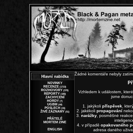
Žádné komentáře nebyly zatím
Hlavní nabídka
Př
NOVINKY
RECENZE
(1713)
ROZHOVORY
(370)
Vzhledem k událostem, které 
REPORTY
(183)
jsme donuc
ZACHYCENÍ
HORDY
(7)
UGBM
(44)
1. jakýkoli
příspěvek
, kter
POSLECH
(15)
2. jakékoli
propagování
neko
ŽIVÉ ZÁZNAMY
(51)
3.
narážky
, posměšné reakce 
PŘÁTELÉ
inteligen
MORTEM ZINE
4. v případě
opakovaného p
ENGLISH
adresa daného uživa