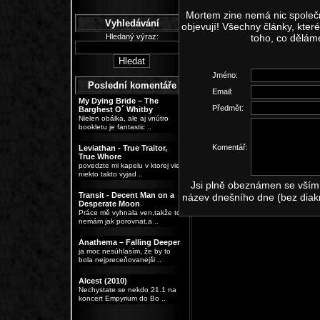
Mortem zine nemá nic společn
Vyhledávání
objevují! Všechny články, kte
Hledaný výraz:
toho, co dělám
Jméno:
Poslední komentáře
Email:
My Dying Bride – The
Předmět:
Barghest O´ Whitby
Nielen obálka, ale aj vnútro
bookletu je fantastic ..
Komentář:
Leviathan - True Traitor,
True Whore
povedzte mi kapelu v ktorej vie
niekto takto vyjad ..
Jsi plně obeznámen se vším,
Transit - Decent Man on a
název dnešního dne (bez diak
Desperate Moon
Práce mě vyhnala ven,takže to
nemám jak porovnat,a ..
Anathema – Falling Deeper
ja moc nesúhlasím, že by to
bola nejpreceňovanejši ..
Alcest (2010)
Nechystate se nekdo 21.1 na
koncert Empyrium do Bo ..