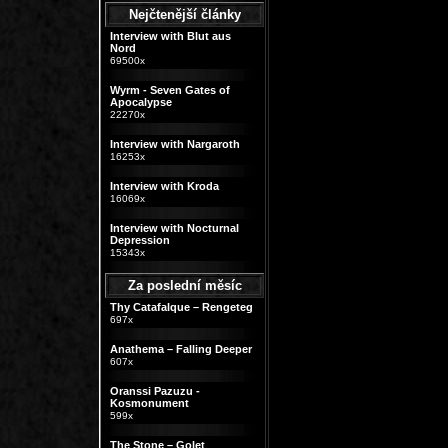
Nejčtenější články
Interview with Blut aus
Nord
69500x
Wyrm - Seven Gates of
Apocalypse
22270x
Interview with Nargaroth
16253x
Interview with Kroda
16069x
Interview with Nocturnal
Depression
15343x
Za poslední měsíc
Thy Catafalque – Rengeteg
697x
Anathema – Falling Deeper
607x
Oranssi Pazuzu -
Kosmonument
599x
The Stone – Golet