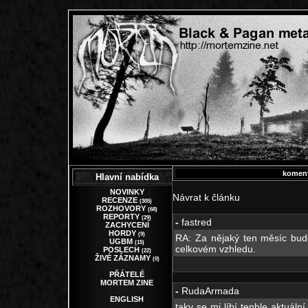
koment
Hlavní nabídka
NOVINKY
Návrat k článku
RECENZE
(305)
ROZHOVORY
(68)
REPORTY
(29)
-
fastred
ZACHYCENÍ
HORDY
(9)
RA: Za nějaký ten měsíc bu
UGBM
(15)
celkovém vzhledu.
POSLECH
(22)
ŽIVÉ ZÁZNAMY
(0)
PŘÁTELÉ
MORTEM ZINE
-
RudaArmada
ENGLISH
taky se mi líbí tenhle aktuáln