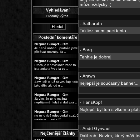
může vždycky :)
Vyhledávání
Hledaný výraz:
-
Satharoth
Taktiez sa mi paci tento...
Poslední komentáře
Negura Bunget - Om
Je daná nahoru, protože jsme
-
Borg
přidávali novinky. Ta ..
Tenhle je dobrej
Negura Bunget - Om
Preco je v novinkach zase ta
ista anketa?ved ja so ..
-
Arawn
Negura Bunget - Om
Saw: Mě to už nevzrušuje tolik
nejlepší je současný banner...
jako dřív, ale od n ..
Negura Bunget - Om
Já vím, že to je možná
-
HansKopf
nepříjemné, když si dáš prá ..
Nejlepší byl ten s vlkem u plotu
Negura Bunget - Om
no mne tiež odpovedali cca1-2
mesiace ... asi v Ru ..
-
Aedd.Gynvael
Nejčtenější články
Dalihrob: Nevím, který máš te