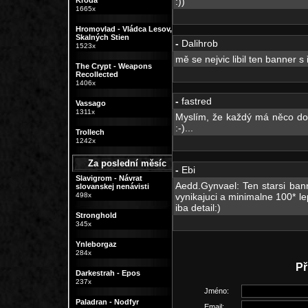
Kroda
:))
1665x
Hromovlad - Vládca Lesov,
Skalných Stien
-
Dalihrob
1523x
mě se nejvic libil ten banner s
The Crypt - Weapons
Recollected
1406x
-
fastred
Vassago
1311x
Myslím, že každý má něco do
:-)...
Trollech
1242x
Za poslední měsíc
-
Ebi
Slavigrom - Návrat
Aedd.Gynvael: Ten starsi ban
slovanskej nenávisti
498x
vynikajuci a minimalne 100* lep
iba detail:)
Stronghold
345x
Ynleborgaz
284x
Př
Darkestrah - Epos
237x
Jméno:
Paladran - Nodfyr
Email: