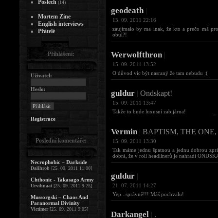
Poslech
(14)
geodeath
|
Mortem Zine
15. 09. 2011 22:16
English interviews
zaujímalo by ma inak, že kto a prečo má pro
Přátelé
obul?!
Werwolfthron
Přihlášení:
|
15. 09. 2011 13:52
O důvod víc být nasraný že tam nebudu :(
Uživatel:
Heslo:
guldur
|
Ondskapt!
15. 09. 2011 13:47
Takže to bude luxusní zabijárna!
Registrace
Vermin
|
BAPTISM, THE ONE,
Poslední komentáře:
15. 09. 2011 13:30
Tak máme jednu špatnou a jednu dobrou zpráv
dobrá, že v roli headlinerů je nahradí ONDS
Necrophobic – Darkside
Dalihrob
[25. 09. 2011 11:00]
guldur
|
Chthonic - Takasago Army
21. 07. 2011 14:27
Urvihnaat
[25. 09. 2011 9:25]
Yep...správně!!! Máš pochvalu!
Mussorgski – Chaos And
Paranormal Divinity
Victimer
[25. 09. 2011 9:05]
Darkangel
|
.