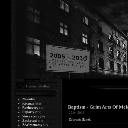
Hlavní nabídka:
Novinky
Recenze
(1628)
Baptism - Grim Arts Of Mel
Rozhovory
(354)
Reporty
(172)
09.04.2008
Slova scény
(40)
Zobrazit článek
Zachycení
(64)
Živé záznamy
(47)