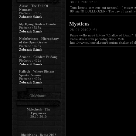
30. 01. 2010 12:08
Alassë - The Fall Of
Tuto kapelu som este ani nepocul :-( musim z
Nemrael
80 leta!!!! BULLDOZER - The day of wrath kurv
Přečteno : 703x
Zobrazit článek
Mysticus
|
My Dying Bride – Evinta
Přečteno : 515x
28. 01. 2010 21:54
Zobrazit článek
Práve vyšlo nové EP-ko "Chalice of Death". 
Nightbringer - Hierophany
vedia ako sa robí poriadny Black Metal!
of the Open Grave
http://www.cultmetal.com/baptism-chalice-of-
Přečteno : 425x
Zobrazit článek
Aenaon - Cendres Et Sang
Přečteno : 402x
Zobrazit článek
Falloch - Where Distant
Spirits Remain
Přečteno : 402x
Zobrazit článek
Ohlédnutí:
Melechesh - The
Epigenesis
30.10.2010
RheinKaos - Demo 2008