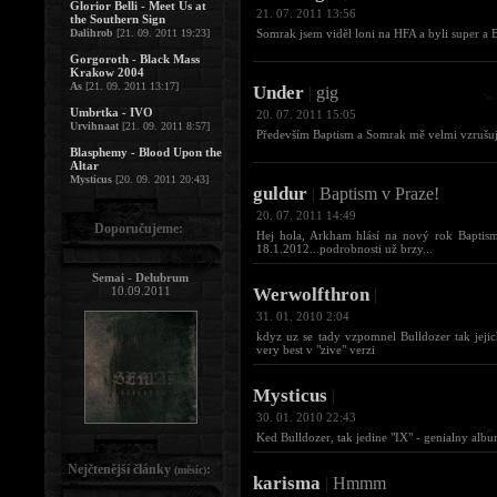
Glorior Belli - Meet Us at
21. 07. 2011 13:56
the Southern Sign
Dalihrob
[21. 09. 2011 19:23]
Somrak jsem viděl loni na HFA a byli super a 
Gorgoroth - Black Mass
Krakow 2004
As
[21. 09. 2011 13:17]
Under
|
gig
Umbrtka - IVO
20. 07. 2011 15:05
Urvihnaat
[21. 09. 2011 8:57]
Především Baptism a Somrak mě velmi vzrušují
Blasphemy - Blood Upon the
Altar
Mysticus
[20. 09. 2011 20:43]
guldur
|
Baptism v Praze!
20. 07. 2011 14:49
Doporučujeme:
Hej hola, Arkham hlásí na nový rok Baptism,
18.1.2012...podrobnosti už brzy...
Semai - Delubrum
10.09.2011
Werwolfthron
|
31. 01. 2010 2:04
kdyz uz se tady vzpomnel Bulldozer tak jejich
very best v "zive" verzi
Mysticus
|
30. 01. 2010 22:43
Ked Bulldozer, tak jedine "IX" - genialny album
Nejčtenější články
:
(měsíc)
karisma
|
Hmmm