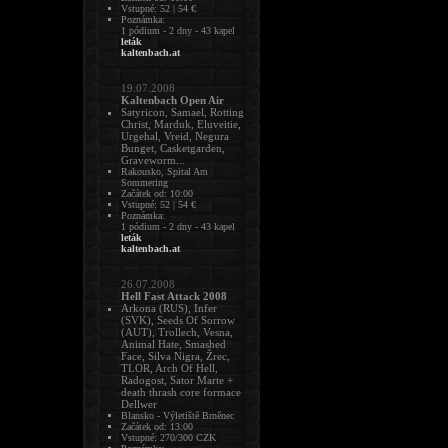
Vstupné: 52 | 54 €
Poznámka:
1 pódium - 2 dny - 43 kapel
leták
kaltenbach.at
19.07.2008
Kaltenbach Open Air
Satyricon, Samael, Rotting
Christ, Marduk, Eluveitie,
Urgehal, Vreid, Negura
Bunget, Casketgarden,
Graveworm...
Rakousko, Spital Am
Sommering
Začátek od: 10:00
Vstupné: 52 | 54 €
Poznámka:
1 pódium - 2 dny - 43 kapel
leták
kaltenbach.at
26.07.2008
Hell Fast Attack 2008
Arkona (RUS), Infer
(SVK), Seeds Of Sorrow
(AUT), Trollech, Vesna,
Animal Hate, Smashed
Face, Silva Nigra, Žrec,
TLOR, Arch Of Hell,
Radogost, Sator Marte +
death thrash core formace
Dellwer
Blansko - Výletiště Brněnec
Začátek od: 13:00
Vstupné: 270/300 CZK