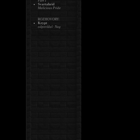
Part I
Svartahrid
Malicious Pride
ROZHOVORY:
Krypt
odpovídal: Nag