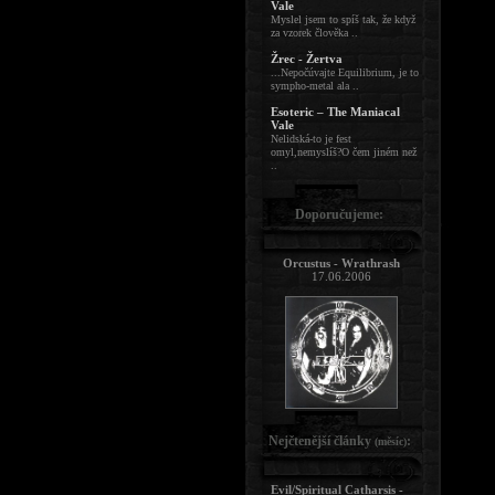
Vale
Myslel jsem to spíš tak, že když
za vzorek člověka ..
Žrec - Žertva
...Nepočúvajte Equilibrium, je to
sympho-metal ala ..
Esoteric – The Maniacal
Vale
Nelidská-to je fest
omyl,nemyslíš?O čem jiném než
..
Doporučujeme:
Orcustus - Wrathrash
17.06.2006
Nejčtenější články
:
(měsíc)
Evil/Spiritual Catharsis -