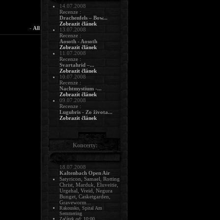
14.07.2008
Recenze :
Drachenfels – Bow...
Zobrazit článek
-
All
13.07.2008
Recenze :
Aosoth - Aosoth
Zobrazit článek
11.07.2008
Recenze :
Svartahrid –...
Zobrazit článek
10.07.2008
Recenze :
Nachtmystium -...
Zobrazit článek
09.07.2008
Recenze :
Lugubris - Zo života...
Zobrazit článek
Koncerty:
18.07.2008
Kaltenbach Open Air
Satyricon, Samael, Rotting
Christ, Marduk, Eluveitie,
Urgehal, Vreid, Negura
Bunget, Casketgarden,
Graveworm...
Rakousko, Spital Am
Semmering
Začátek od: 10:00