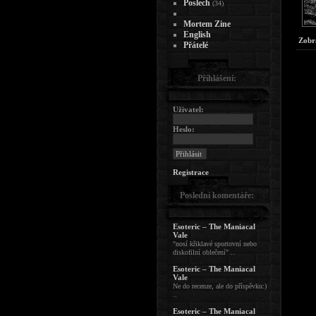
Poslech
(34)
Mortem Zine
English
Zobr
Přátelé
Přihlášení:
Uživatel:
Heslo:
Registrace
Poslední komentáře:
Esoteric – The Maniacal
Vale
"nosí křiklavé sportovní nebo
diskofilní oblečení" ..
Esoteric – The Maniacal
Vale
Ne do recenze, ale do příspěvku:)
..
Esoteric – The Maniacal