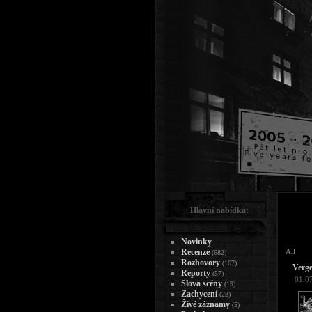
Hlavní nabídka:
Novinky
Recenze
All
(682)
Rozhovory
(167)
Verge
Reporty
(57)
01.0
Slova scény
(19)
Zachycení
(28)
Živé záznamy
(5)