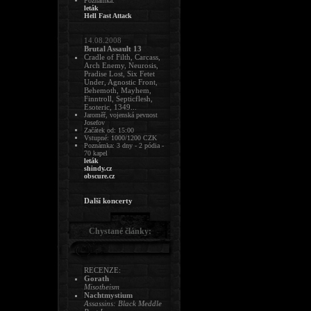
Poznámka:
leták
Hell Fast Attack
14.08.2008
Brutal Assault 13
Cradle of Filth, Carcass,
Arch Enemy, Neurosis,
Pradise Lost, Six Fetet
Under, Agnostic Front,
Behemoth, Mayhem,
Finntroll, Septicflesh,
Esoteric, 1349...
Jaroměř, vojenská pevnost
Josefov
Začátek od: 15:00
Vstupné: 1000/1200 CZK
Poznámka: 3 dny - 2 pódia -
70 kapel
leták
shindy.cz
obscure.cz
Další koncerty
Chystané články:
RECENZE:
Gorath
Misotheism
Nachtmystium
Assassins: Black Meddle