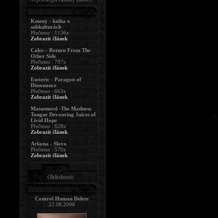
Kmeny - kniha o
subkulturách
Přečteno : 1136x
Zobrazit článek
Cales – Return From The
Other Side
Přečteno : 797x
Zobrazit článek
Esoteric - Paragon of
Dissonance
Přečteno : 663x
Zobrazit článek
Massemord -The Madness
Tongue Devouring Juices of
Livid Hope
Přečteno : 628x
Zobrazit článek
Arkona - Slovo
Přečteno : 570x
Zobrazit článek
Ohlédnutí:
Control Human Delete
22.08.2008