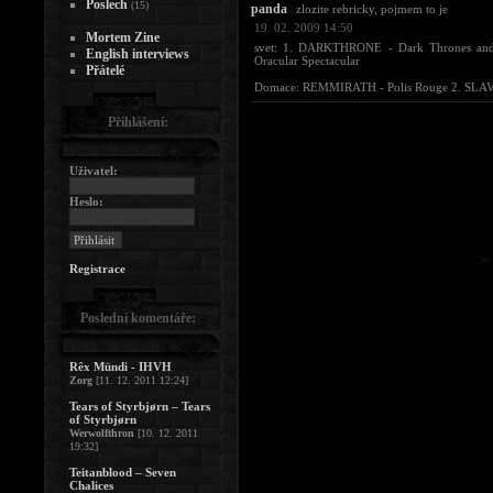
Poslech
(15)
panda
|
zlozite rebricky, pojmem to je
19. 02. 2009 14:50
Mortem Zine
svet: 1. DARKTHRONE - Dark Thrones an
English interviews
Oracular Spectacular
Přátelé
Domace: REMMIRATH - Polis Rouge 2. SL
Přihlášení:
Uživatel:
Heslo:
Registrace
Poslední komentáře:
Rêx Mündi - IHVH
Zorg
[11. 12. 2011 12:24]
Tears of Styrbjørn – Tears
of Styrbjørn
Werwolfthron
[10. 12. 2011
19:32]
Teitanblood – Seven
Chalices