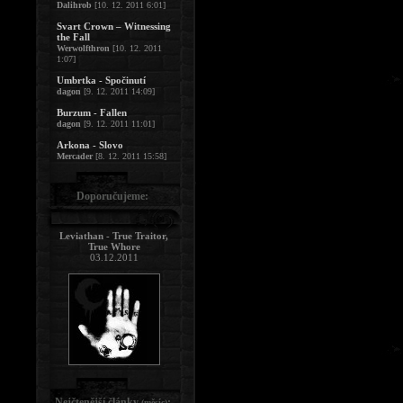
Dalihrob
[10. 12. 2011 6:01]
Svart Crown – Witnessing
the Fall
Werwolfthron
[10. 12. 2011
1:07]
Umbrtka - Spočinutí
dagon
[9. 12. 2011 14:09]
Burzum - Fallen
dagon
[9. 12. 2011 11:01]
Arkona - Slovo
Mercader
[8. 12. 2011 15:58]
Doporučujeme:
Leviathan - True Traitor,
True Whore
03.12.2011
Nejčtenější články
:
(měsíc)