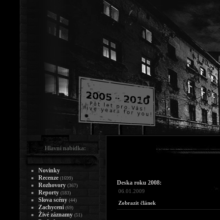
Hlavní nabídka:
Novinky
Recenze
(1699)
Deska roku 2008:
Rozhovory
(367)
06.01.2009
Reporty
(183)
Slova scény
(44)
Zobrazit článek
Zachycení
(69)
Živé záznamy
(51)