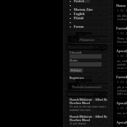
Poslech
(37)
Honza
|
Mortem Zine
5. 02. 
English
tak dík
Přátelé
zvykne
Forum
Fastre
5. 02. 
Nene, v
Přihlášení:
hlavní
Apocal
Uživatel:
5. 02. 
Heslo:
no, ved
niekde 
sa uz s
Fastre
Registrace
5. 02. 
Poslední komentáře:
jak je 
zobrazi
MP3 hne
Hunok/Bilskirnir - Allied By
Heathen Blood
Apocal
No mne je cela tato nasa vojna s
5. 02. 
madarmi tiez smie ..
nie, ze
Hunok/Bilskirnir - Allied By
Heathen Blood
Apocal
Já spíš zhnusil. ..