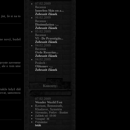
07.02.2009
Recenze :
Innerless Skin on a...
Zobrazit článek
jist, že si na to
06.02.2009
Recenze :
Dissimulation -...
Zobrazit článek
05.02.2009
Recenze :
VI - De Praestigiis...
láme nový, budeš
Zobrazit článek
04.02.2009
Recenze :
Ordo Rosarius...
Zobrazit článek
04.02.2009
 proste zavesene
Poslech :
, ale o tom sme
Oblomov -...
Zobrazit článek
Koncerty:
 takže když dáš
tovat, samotnou
07.02.2009
Wonder World Fest
Korium, Remmirath,
Khadaver, Symetria
Slovensko, Prešov - Bunker
Začátek od: 19:00
Vstupné: 3€
Poznámka:
leták