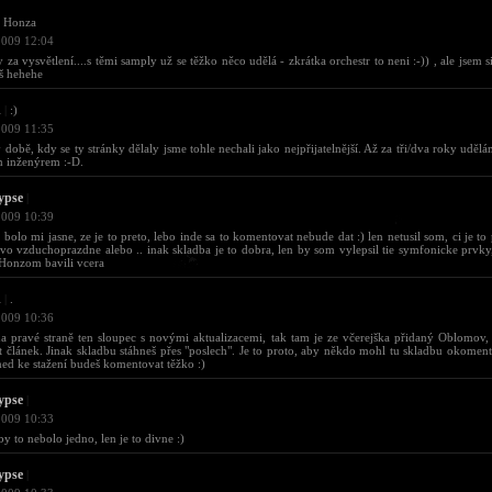
Honza
2009 12:04
y za vysvětlení....s těmi samply už se těžko něco udělá - zkrátka orchestr to neni :-)) , ale jsem si 
š hehehe
d
|
:)
2009 11:35
 době, kdy se ty stránky dělaly jsme tohle nechali jako nejpřijatelnější. Až za tři/dva roky udě
m inženýrem :-D.
ypse
|
2009 10:39
 bolo mi jasne, ze je to preto, lebo inde sa to komentovat nebude dat :) len netusil som, ci je to
vo vzduchoprazdne alebo .. inak skladba je to dobra, len by som vylepsil tie symfonicke prvky
 Honzom bavili vcera
d
|
.
2009 10:36
na pravé straně ten sloupec s novými aktualizacemi, tak tam je ze včerejška přidaný Oblomov,
t článek. Jinak skladbu stáhneš přes "poslech". Je to proto, aby někdo mohl tu skladbu okomen
d ke stažení budeš komentovat těžko :)
ypse
|
2009 10:33
 by to nebolo jedno, len je to divne :)
ypse
|