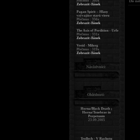
Přečteno : 380x
Dle méh
Zobrazit článek
Pagan Spirit – Hlasy
vzývajúce starú vieru
Přečteno : 356x
Zobrazit článek
The Axis of Perdition - Urfe
Přečteno : 331x
Zobrazit článek
Vreid - Milorg
Přečteno : 319x
Zobrazit článek
Návštěvníci:
Ohlédnutí:
Horna/Black Death ;
Horna/Tenebrae in
Perpetuum
23.09.2005
Trollech - V Rachotu