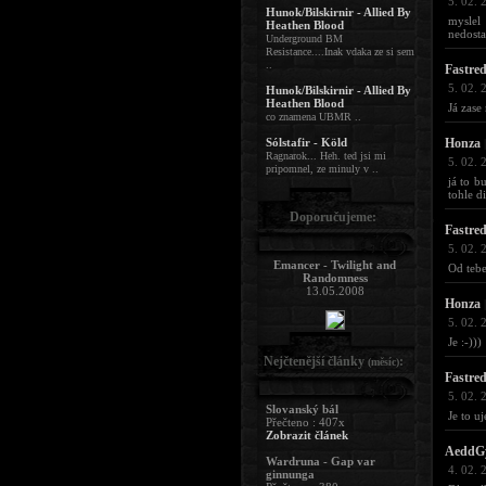
5. 02. 
Hunok/Bilskirnir - Allied By
myslel
Heathen Blood
nedosta
Underground BM
Resistance....Inak vdaka ze si sem
..
Fastre
5. 02. 
Hunok/Bilskirnir - Allied By
Heathen Blood
Já zase
co znamena UBMR ..
Sólstafir - Köld
Honza
|
Ragnarok... Heh. ted jsi mi
5. 02. 
pripomnel, ze minuly v ..
já to b
tohle di
Doporučujeme:
Fastre
5. 02. 
Emancer - Twilight and
Od tebe
Randomness
13.05.2008
Honza
|
5. 02. 
Je :-)))
Nejčtenější články
:
(měsíc)
Fastre
5. 02. 
Slovanský bál
Je to uj
Přečteno : 407x
Zobrazit článek
AeddG
Wardruna - Gap var
4. 02. 
ginnunga