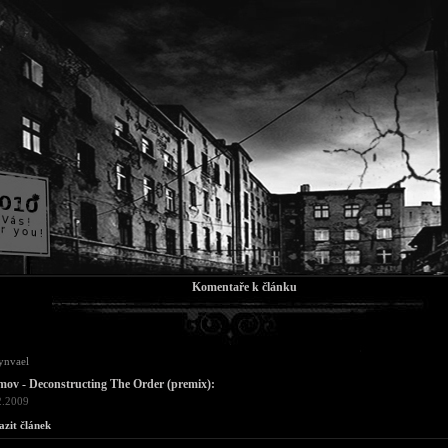
Komentaře k článku
ynvael
ov - Deconstructing The Order (premix):
2.2009
azit článek