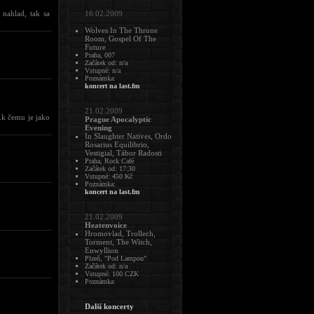
 nahlad, tak sa
16.02.2009
Wolves In The Throne
Room, Gospel Of The
Future
Praha, 007
Začátek od: n/a
Vstupné: n/a
Poznámka:
koncert na last.fm
21.02.2009
.k čemu je jako
Prague Apocalyptic
Evening
In Slaughter Natives, Ordo
Rosarius Equilibrio,
Vestigial, Tábor Radosti
Praha, Rock Café
Začátek od: 17:30
Vstupné: 450 Kč
Poznámka:
koncert na last.fm
21.02.2009
Heatenvoice
Hromovlad, Trollech,
Torment, The Witch,
Enwyllion
Plzeň, "Pod Lampou"
Začátek od: n/a
Vstupné: 100 CZK
Poznámka:
Další koncerty