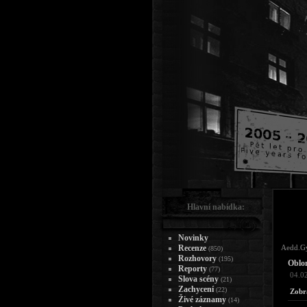
Hlavní nabídka:
Novinky
Recenze
Aedd.G
(850)
Rozhovory
(195)
Oblom
Reporty
(77)
04.0
Slova scény
(21)
Zachycení
(22)
Zobr
Živé záznamy
(14)