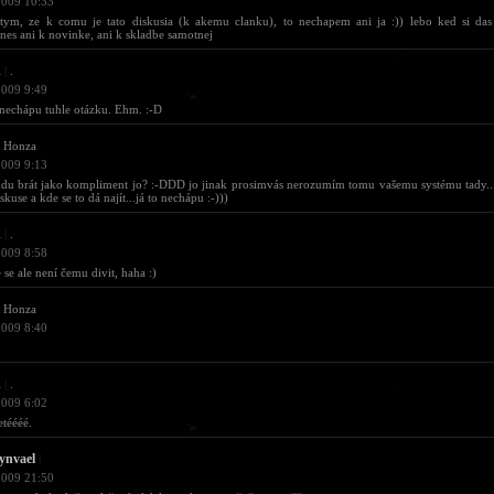
2009 10:33
 tym, ze k comu je tato diskusia (k akemu clanku), to nechapem ani ja :)) lebo ked si das
nes ani k novinke, ani k skladbe samotnej
d
|
.
2009 9:49
 nechápu tuhle otázku. Ehm. :-D
Honza
2009 9:13
udu brát jako kompliment jo? :-DDD jo jinak prosimvás nerozumím tomu vašemu systému tady..
skuse a kde se to dá najít...já to nechápu :-)))
d
|
.
2009 8:58
 se ale není čemu divit, haha :)
Honza
2009 8:40
d
|
.
2009 6:02
etéééé.
ynvael
|
2009 21:50