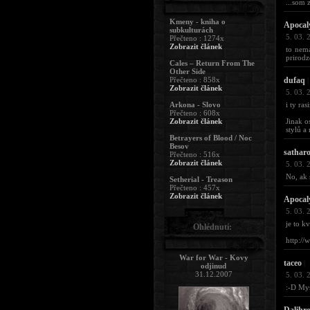
...som 
Kmeny - kniha o
Apocal
subkulturách
5. 03. 
Přečteno : 1274x
Zobrazit článek
to nema
prirodz
Cales – Return From The
Other Side
Přečteno : 858x
dufaq
|
Zobrazit článek
5. 03. 
Arkona - Slovo
i ty ras
Přečteno : 608x
Zobrazit článek
Jinak o
stylů a 
Betrayers of Blood / Noc
Besov
sathar
Přečteno : 516x
Zobrazit článek
5. 03. 
No, ak 
Setherial - Treason
Přečteno : 457x
Zobrazit článek
Apocal
5. 03. 
je to kv
Ohlédnutí:
http:/
War for War - Kovy
taceo
|
odjinud
31.12.2007
5. 03. 
:-D Mys