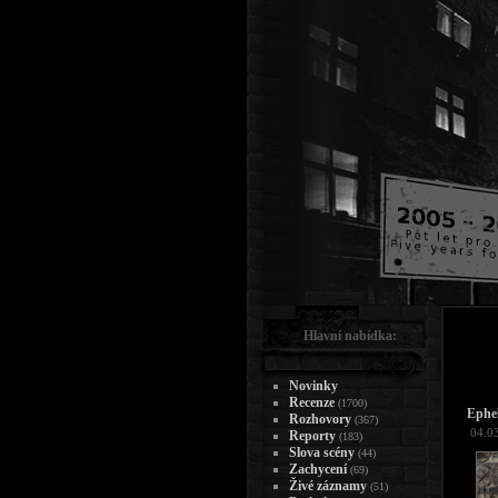
Hlavní nabídka:
Novinky
Recenze
(1700)
Ephe
Rozhovory
(367)
04.0
Reporty
(183)
Slova scény
(44)
Zachycení
(69)
Živé záznamy
(51)