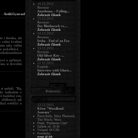
16.12.2011
Recenze :
Anathema – Falling...
-
Aedd.Gynvael
Zobrazit článek
15.12.2011
Recenze :
Der Blutharsch vs....
Zobrazit článek
14.12.2011
Recenze :
o i dneska, ale
Iroha - End of an Era
e velmi kvalitní
Zobrazit článek
 tam taky vidím
13.12.2011
hu pokulhává....
Recenze :
 nedotknutelným
Old Silver Key -...
Zobrazit článek
dové a upřímné,
12.12.2011
času si dovolím
English :
Interview with Ghost...
Zobrazit článek
si neřekl: "Ha,
Koncerty:
liv kalkulem v
é hudební vizi,
 oblíbenců, tak
lkul svědčící o
23.12.2011
Křest "Woodland
Journey"
Panychida, Stíny Plamenů,
The Witch, Worx
Plzeň, "Parlament Club"
Začátek od: 18:30
Vstupné: 66 CZK
Poznámka:
event @ fcb