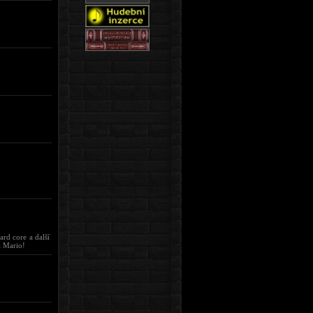
ard core a další
á Mario!