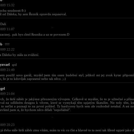
ob
|
2009 15:32
ochu soudnosti 8-)
l od Däleka, by sem Řezník opravdu nepasoval.
Dali
2009 11:07
y zacinej.. pak bys chtel Reznika a uz se povezem:D
ob
|
!!!!
2009 22:22
a Däleka by stála za zvážení.
ynvael
|
qrd
2009 21:40
em použil sovo garáž, myslel jsem tím onen hudební styl, jelikož mi jej zvuk kytar připom
, že je to kdovíjak zaprasené nebo tak něco. ;-)
gel
|
2009 21:04
ch, že širší záběr je jakýmsi přirozeným vývojem. Celkově si myslím, že to je užitečné a příno
val na odlišném designu k věcem, které se vymykají těm upjatým škatulím. Nic tedy těm, kteř
 to nečíst a poznají to na první pohled. Ty hardcorey bych sem ale rozhodně netahal. A asi ne
nevšiml jsem si, že bychom něco dělali "nepořádně".
2009 20:23
já třeba stále širší záběr zinu vítám, mám tu víc co číst a hlavně to tu není tak šíleně upjaté jako d