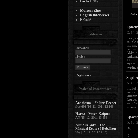
Poslech
(15)
Mortem Zine
Zobr
English interviews
Přátelé
Epizeu
2. 04. 
Přihlášení:
Tak já 
takhle 
album, 
Uživatel:
jenom z
Mám tu 
Heslo:
kultem.
Oproti 
věřím k
tvrdit,
Registrace
Stephe
6. 03. 
Hudební
Poslední komentáře:
nahrál
duchu: 
koncepc
Anathema – Falling Deeper
se stáv
frost666
[16. 12. 2011 12:16]
absenci
Horna - Musta Kaipuu
Apocal
AN
[15. 12. 2011 23:35]
5. 03. 
Blut Aus Nord - The
:((
Mystical Beast of Rebellion
Neg
[15. 12. 2011 22:18]
;)