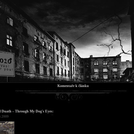
Komentaře k článku
l Duath – Through My Dog's Eyes:
3.2009