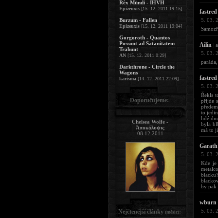
Rêx Mündi - IHVH
Epizeuxis
[15. 12. 2011 19:15]
fastred
Burzum - Fallen
5. 03. 
Epizeuxis
[15. 12. 2011 19:04]
Samozře
Gorgoroth - Quantos
Possunt ad Satanitatem
Ailin
|
a
Trahunt
5. 03. 
AN
[15. 12. 2011 0:29]
paráda,
Darkthrone - Circle the
Wagons
fastred
karisma
[14. 12. 2011 22:09]
5. 03. 
Řekls t
Doporučujeme:
přijde 
předem.
to jedi
lidé dn
Chelsea Wolfe -
byla bl
Ἀποκάλυψις
má to j
08.12.2011
Garath
5. 03. 
Kde je
metalco
blacku?
blackov
by pak 
wburn
5. 03. 
Nejčtenější články
:
(měsíc)