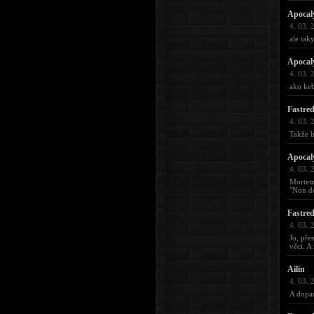
Apocal
4. 03. 
ale tak
Apocal
4. 03. 
ako keb
Fastre
4. 03. 
Takže h
Apocal
4. 03. 
Mortem
"Non de
Fastre
4. 03. 
Jo, pře
věci. A
Ailin
|
4. 03. 
A dopad