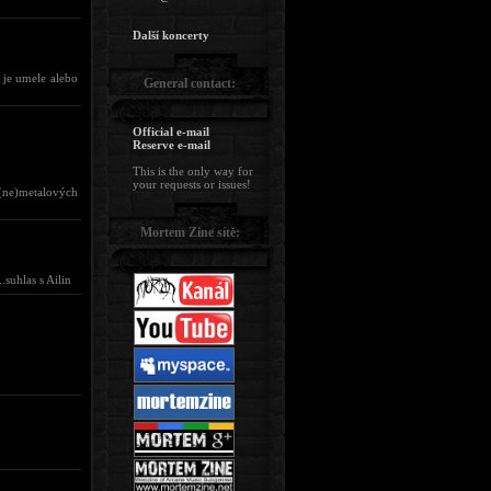
Další koncerty
 je umele alebo
General contact:
Official e-mail
Reserve e-mail
This is the only way for
your requests or issues!
 (ne)metalových
Mortem Zine sítě:
suhlas s Ailin