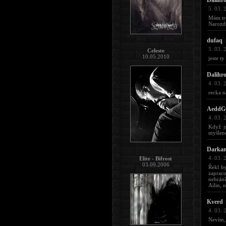
Dalihr
5. 03. 
Mám tr
Narozdí
dufaq
|
5. 03. 
Celeste
10.05.2010
jeste t
Dalihr
4. 03. 
recka n
AeddG
4. 03. 
Když js
myšleno
Darkan
4. 03. 
Elite - Bifrost
03.09.2006
Řekl by
zapraco
nebrání
Ailin, 
Kverd
|
4. 03. 
Nevím, 