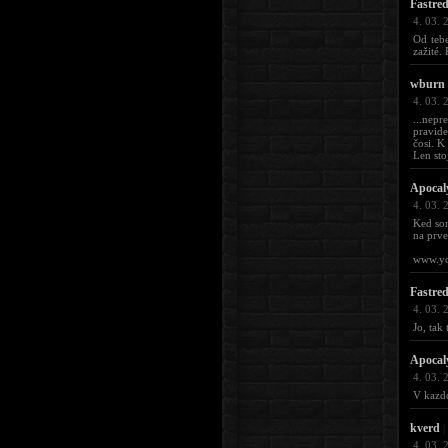
Fastre
4. 03. 
Od teb
zažité.
wburn
4. 03. 
...nep
pravide
čosi. K
Len sto
Apocal
4. 03. 
Ked som
na prve
www.yo
Fastre
4. 03. 
Jo, tak
Apocal
4. 03. 
V kazd
kverd
|
4. 03. 