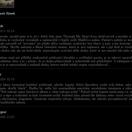
azit článek
xis
|
2011 16:14
nevím, myslel jsem si to už v době, kdy jsem Through My Dog's Eyes slyšel prvně a myslím si t
deska je rozhodně vyzrálejší a zajímavější (=lepší) nežli Malířova paleta. Painter's palette je sic
ale narozdíl od "novinky" mi přijde těžce rozlétané, prakticky bez hlavy a paty a ten koncept
řídka. Skvěle nahraná a šílená řemeslná onanie, která je sice zajímavá, ale s její duší to troc
desku rád, ale asi hold nikdy nepochopím uctívání téhle desky, které se pro mnohé lidi stalo
němu mají psí příběhy neskutečně pohlcující hloubku a uvěřitelné pocity, je to takové oprav
aždému tónu a to i přesto, že je deska přímočařejší a jednodušší než předchůdci. S odstupem 
 že je to nejvyzrálejší a nejlepší deska, kterou tenhle italský majstr vyprodukoval...
n
|
2009 10:10
 žánry formulují hudební publicisté, nikoliv kapely. Když Quorthon vydal svůj debut, taky 
 jsem skvělý black". Hudba by měla být maximálním emočním produktem interpreta a niko
"Teď nahraji super blackové album a všem nakopu prdel." Pokud určitá kapela nemá jasno ve sv
i a tápe a rozhodně se hrát víceméně určitý hudební žánr přesně dle šablony nebo vzorů svých
á obyčejným plagiátem. Uznávám inspirační zdroje, eklektizmus, ale nikoliv prvoplánovitý ka
 hudebního talentu.
ypse
|
2009 23:03