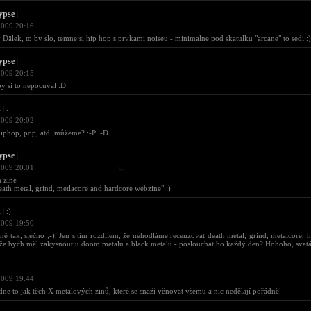
ypse
|
2009 20:16
y Dälek, to by slo, temnejsi hip hop s prvkami noiseu - minimalne pod skatulku "arcane" to sedi :)
ypse
|
2009 20:15
y si to nepocuval :D
d
|
.
2009 20:02
iphop, pop, atd. můžeme? :-P :-D
ypse
|
2009 20:01
 zine
ath metal, grind, metlacore and hardcore webzine" :)
d
|
:)
2009 19:50
sně tak, slečno ;-). Jen s tím rozdílem, že nehodláme recenzovat death metal, grind, metalcore, h
 že bych měl zakysnout u doom metalu a black metalu - poslouchat ho každý den? Hohoho, svat
2009 19:44
ne to jak těch X metalových zinů, které se snaží věnovat všemu a nic nedělají pořádně.