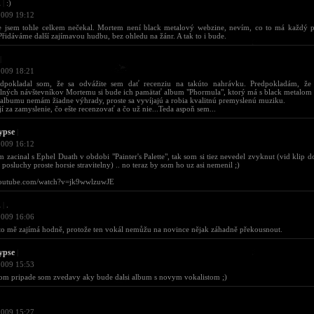
d
|
:)
2009 19:12
e jsem tohle celkem nečekal. Mortem není black metalový webzine, nevím, co to má každý p
 Přidáváme další zajímavou hudbu, bez ohledu na žánr. A tak to i bude.
|
2009 18:21
redpokladal som, že sa odvážite sem dať recenziu na takúto nahrávku. Predpokladám, že
lných návštevníkov Mortemu si bude ich pamätať album "Phormula", ktorý má s black metalom
 albumu nemám žiadne výhrady, proste sa vyvíjajú a robia kvalitnú premyslenú muziku.
jí za zamyslenie, čo ešte recenzovať a čo už nie...Teda aspoň sem...
ypse
|
2009 16:12
 zacinal s Ephel Duath v obdobi "Painter's Palette", tak som si tiez nevedel zvyknut (vid klip do
 posluchy proste horsie stravitelny) .. no teraz by som ho uz asi nemenil ;)
utube.com/watch?v=jk9wwlzuwJE
d
|
.
2009 16:06
 to mě zajímá hodně, protože ten vokál nemůžu na novince nějak záhadně překousnout.
ypse
|
2009 15:53
om pripade som zvedavy aky bude dalsi album s novym vokalistom ;)
2009 15:27