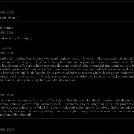
|
.
2009 22:06
jmě, že ne :)
d hranice
2009 22:04
 takže žádný hip hop?:)
|
Garath
2009 20:02
o přesně, v podstatě ty hranice vymezené logicky nejsou. Je to tak nějak nasazené, ale pokaž
s něčím, co ho zaujalo, i když se to vymyká tomu, na co jsme byli zvyklí, zhodnotí se to. 
 Jestliže jsme dříve sporadicky recenzovali doom metal, dneska je součástí zinu stejně tak jako b
ně dobře, můžeme Mortem nazvat časopisem, který je oddaný temné hudbě, která se tak nějak v
es každodenně žijí. Je ale logické, že to prvotní ohánění se recenzováním desek pouze undergr
bost, z které jsme vyrostli. :) Prostě; recenzujeme, co nás oslovuje, jak dospíváme, jak moment
isté hranice, které jsme si myslím v redakci dávno řekli.
|
2009 19:02
 ta hranice, co sem patří, a co ne? Co kdyby čistě hypoteticky třeba Immortal udělali pod
rovou nebo co já vím třeba jazzovou desku, recenzovala by se tady? Pokud ne, tak proč? Kv
 Ale kdo rozhoduje, co je "black"? Hudební redaktoři nebo kapely? Co kdyby čistě hypoteticky
é kapely na světě hrát ska a vydali by manifest, že jde o nový black a že satan nosí šachovnic
mortem dělal, skončil?
|
2009 18:40