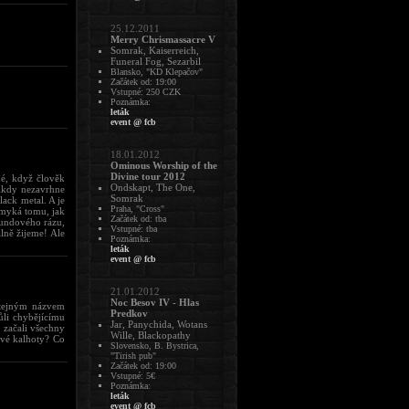
25.12.2011
Merry Chrismassacre V
Somrak, Kaiserreich,
Funeral Fog, Sezarbil
Blansko, "KD Klepačov"
Začátek od: 19:00
Vstupné: 250 CZK
Poznámka:
leták
event @ fcb
18.01.2012
Ominous Worship of the
Divine tour 2012
dé, když člověk
Ondskapt, The One,
Nikdy nezavrhne
Somrak
lack metal. A je
Praha, "Cross"
ymyká tomu, jak
Začátek od: tba
oundového rázu,
Vstupné: tba
álně žijeme! Ale
Poznámka:
leták
event @ fcb
21.01.2012
Noc Besov IV - Hlas
 stejným názvem
Predkov
ůli chybějícímu
Jar, Panychida, Wotans
 začali všechny
Wille, Blackopathy
ové kalhoty? Co
Slovensko, B. Bystrica,
"Tirish pub"
Začátek od: 19:00
Vstupné: 5€
Poznámka:
leták
event @ fcb