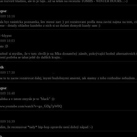
zas rozvíril hladinu, ale to je fajn...už sa teším na recenziu TOMBS - WINTER HOURS...:-)
ypse
|
2009 18:16
la byt rasisticka poznamka, len mensi zart :) pri rozsirovani podla mna zavisi najma na tom, ci
ene - detaily ohladne kazdeho z nich si uz dufam domysli kazdy sam :)
>klypso
2009 18:03
isto :D
sobně si myslím, že v tuto chvíli je na Mku dostatečný záměr, pokrývající hodně alternativních
není potřeba se tahat ještě do dalších krajin..
oth
|
2009 17:30
sa to tu zacne rozsirovat dalej, inymi hudobnymi smermi, tak stastny z toho rozhodne nebudem....
ypse
|
2009 16:48
alitka a v istom zmysle je to "black" :))
/www.youtube.com/watch?v=go_GDg7pW0Q
2009 16:39
lím, že recenzovat *tady* hip-hop opravdu není dobrý nápad :-)