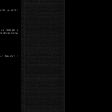
ořád tak divně
 len málokto s
 spoločné aspoň
le - ten spev je