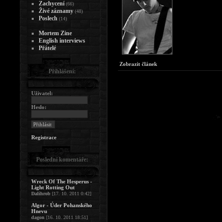
Zachycení
(66)
Živé záznamy
(48)
Poslech
(14)
Mortem Zine
English interviews
Přátelé
Zobrazit článek
Přihlášení:
Uživatel:
Heslo:
Registrace
Poslední komentáře:
Wreck Of The Hesperus -
Light Rotting Out
Dalihrob
[17. 10. 2011 0:42]
Algor - Úder Pohanského
Hnevu
dagon
[16. 10. 2011 18:51]