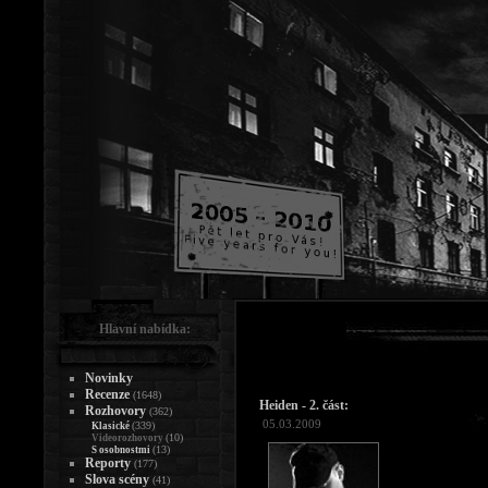
Hlavní nabídka:
Novinky
Recenze
(1648)
Heiden - 2. část:
Rozhovory
(362)
05.03.2009
(339)
Klasické
(10)
Videorozhovory
(13)
S osobnostmi
Reporty
(177)
Slova scény
(41)