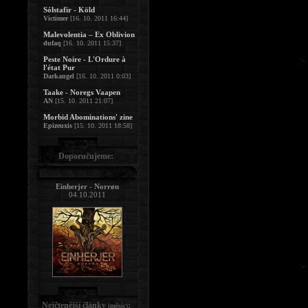
Sólstafir - Köld
Victimer
[16. 10. 2011 16:44]
Malevolentia – Ex Oblivion
dufaq
[16. 10. 2011 15:37]
Peste Noire - L'Ordure à
l'état Pur
Darkangel
[16. 10. 2011 0:03]
Taake - Noregs Vaapen
AN
[15. 10. 2011 21:07]
Morbid Abominations' zine
Epizeuxis
[15. 10. 2011 18:58]
Doporučujeme:
Einherjer - Norrøn
04.10.2011
Nejčtenější články
:
(měsíc)