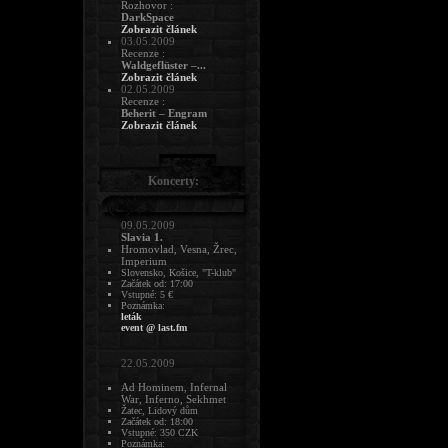
Rozhovor :
DarkSpace
Zobrazit článek
03.05.2009
Recenze :
Waldgeflüster –...
Zobrazit článek
02.05.2009
Recenze :
Beherit – Engram
Zobrazit článek
Koncerty:
09.05.2009
Slavia 1.
Hromovlad, Vesna, Žrec,
Imperium
Slovensko, Košice, "T-klub"
Začátek od: 17:00
Vstupné: 5 €
Poznámka:
leták
event @ last.fm
22.05.2009
Ad Hominem, Infernal
War, Inferno, Sekhmet
Žatec, Lidový dům
Začátek od: 18:00
Vstupné: 350 CZK
Poznámka: