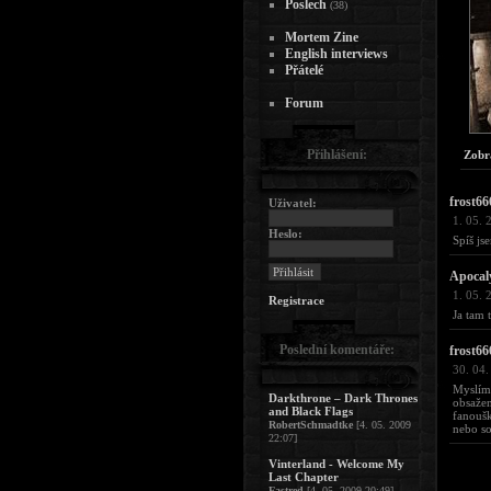
Poslech
(38)
Mortem Zine
English interviews
Přátelé
Forum
Přihlášení:
Zobr
frost66
Uživatel:
1. 05. 
Heslo:
Spíš js
Apocal
1. 05. 
Registrace
Ja tam 
Poslední komentáře:
frost66
30. 04.
Myslím,
Darkthrone – Dark Thrones
obsažen
and Black Flags
fanoušk
RobertSchmadtke
[4. 05. 2009
nebo s
22:07]
Vinterland - Welcome My
Last Chapter
Fastred
[4. 05. 2009 20:49]