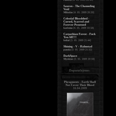
Sauron - The Channeling
Void
Mikulas
[4. 05. 2009 20:20]
Celestial Bloodshed -
Cursed, Scarred and
Forever Possessed
karisma
[4. 05. 2009 10:58]
Carpathian Forest - Fuck
You All!!!!
belial
[3. 05. 2009 21:44]
Shining - V - Halmstad
panda
[3. 05. 2009 21:32]
DarkSpace
Mysticus
[3. 05. 2009 20:18]
Doporučujeme:
Phragments - Earth Shall
Not Cover Their Blood
16.04.2009