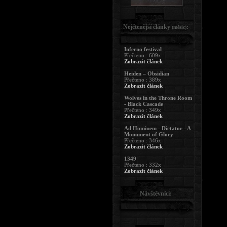
Nejčtenější články
:
(měsíc)
Inferno festival
Přečteno : 609x
Zobrazit článek
Heiden – Obsidian
Přečteno : 389x
Zobrazit článek
Wolves in the Throne Room
- Black Cascade
Přečteno : 349x
Zobrazit článek
Ad Hominem - Dictator - A
Monument of Glory
Přečteno : 346x
Zobrazit článek
1349
Přečteno : 332x
Zobrazit článek
Návštěvníci: