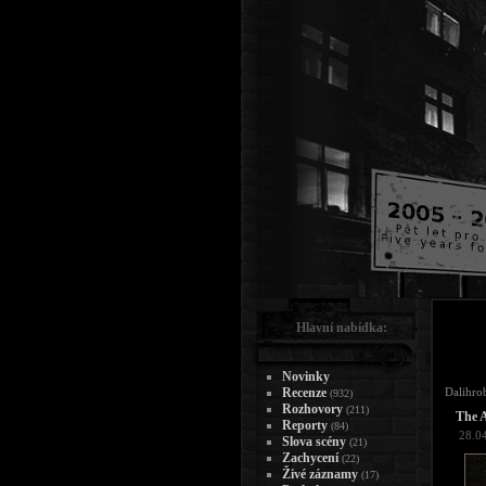
Hlavní nabídka:
Novinky
Recenze
Dalihro
(932)
Rozhovory
(211)
The A
Reporty
(84)
28.0
Slova scény
(21)
Zachycení
(22)
Živé záznamy
(17)