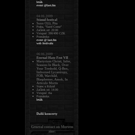
leták
event @last.fm
04.06.2009
Stimul festival
Sunn O))), Pita
Praha, "Sacré Coeur"
Začátek od: 20:00
Vstupné: 390/490 CZK
Poznámka:
event @ last.fm
web festivalu
06.06.2009
Eternal Hate Fest VII
Martyrium Christi, Infer,
Seasons In Black, Over
Your Treshold, Q-Box,
Imborned Lycantropy,
FOB, Warchild,
Blasphemer, Amok, In
Articulo Mortis
Starec u Kdyně
Začátek od: 14:00
Vstupné: tba
Poznámka:
leták
Další koncerty
General contact on Mortem
zine: