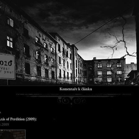
Komentaře k článku
b
xis of Perdition (2009):
4.2009