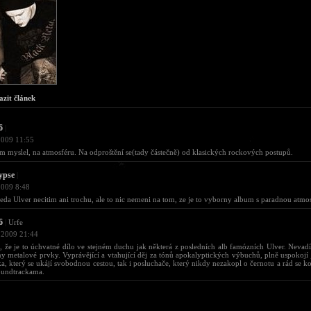
azit článek
6
|
2009 11:55
em myslel, na atmosféru. Na odproštění se(tady částečně) od klasických rockových postupů.
ypse
|
2009 8:48
teda Ulver necitim ani trochu, ale to nic nemeni na tom, ze je to vyborny album s paradnou atmos
6
|
Urfe
 2009 21:44
 že je to úchvatné dílo ve stejném duchu jak některá z posledních alb famózních Ulver. Nevadí
y metalové prvky. Vyprávějící a vtahující děj za tónů apokalyptických výbuchů, plně uspokojí
a, který se ukájí svobodnou cestou, tak i posluchače, který nikdy nezakopl o černotu a rád se 
oundtrackama.