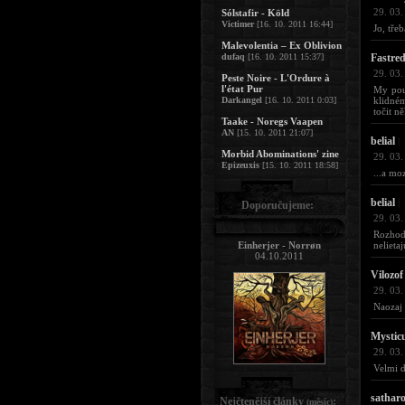
29. 03.
Sólstafir - Köld
Victimer
[16. 10. 2011 16:44]
Jo, tře
Malevolentia – Ex Oblivion
dufaq
[16. 10. 2011 15:37]
Fastre
29. 03.
Peste Noire - L'Ordure à
l'état Pur
My pouz
Darkangel
[16. 10. 2011 0:03]
klidném
točit n
Taake - Noregs Vaapen
AN
[15. 10. 2011 21:07]
belial
|
Morbid Abominations' zine
29. 03.
Epizeuxis
[15. 10. 2011 18:58]
...a mo
belial
|
Doporučujeme:
29. 03.
Rozhod
Einherjer - Norrøn
nelieta
04.10.2011
Vilozof
29. 03.
Naozaj 
Mystic
29. 03.
Velmi d
sathar
Nejčtenější články
:
(měsíc)