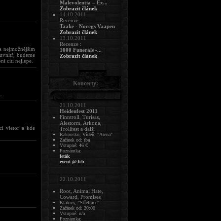
Malevolentia – Ex...
Zobrazit článek
14.10.2011
Recenze :
Taake - Noregs Vaapen
Zobrazit článek
13.10.2011
Recenze :
na nejmožnějším
1000 Funerals -...
 uvnitř, budeme
Zobrazit článek
i cítí nejlépe.
Koncerty:
..
21.10.2011
Heidenfest 2011
Finntroll, Turisas,
Alestorm, Arkona,
i vietor a kde
Trollfest a další
Rakousko, Vídeň, "Arena"
Začátek od: tba
Vstupné: 46 €
Poznámka:
leták
event @ fcb
22.10.2011
Root, Animal Hate,
Coward, Promises
Klatovy, "Střelnice"
Začátek od: 20:00
Vstupné: n/a
Poznámka: