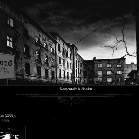
Komentaře k článku
um (2009):
3.2009