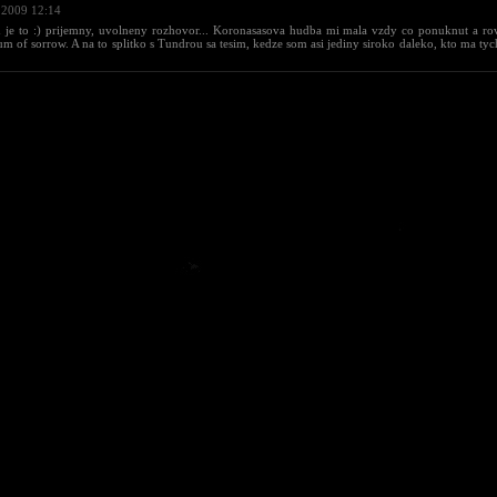
 2009 12:14
 je to :) prijemny, uvolneny rozhovor... Koronasasova hudba mi mala vzdy co ponuknut a rov
m of sorrow. A na to splitko s Tundrou sa tesim, kedze som asi jediny siroko daleko, kto ma tyc