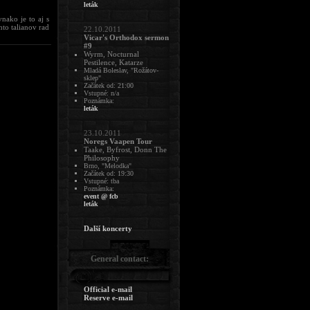
leták
nako je to aj s
hto talianov rad
22.10.2011
Vicar's Orthodox sermon
#9
Wyrm, Nocturnal
Pestilence, Katarze
Mladá Boleslav, "Rožátov-
sklep"
Začátek od: 21:00
Vstupné: n/a
Poznámka:
leták
23.10.2011
Noregs Vaapen Tour
Taake, Byfrost, Donn The
Philosophy
Brno, "Melodka"
Začátek od: 19:30
Vstupné: tba
Poznámka:
event @ fcb
leták
Další koncerty
General contact:
Official e-mail
Reserve e-mail