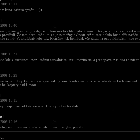
 2009 18:11
ba v kanalizačním systému. :))
d
|
.
 2009 15:40
e plníme přání odpovídajících. Koronas to chtěl natočit venku, tak jsme to udělali venku 
 prostředí. Že tam něco letělo, to už je nemožný ovlivnit. Až si zase někdo bude přát natáčet
ěkde uvnitř. Ve zkušebně nebo tak. Nicméně, jak jsem řekl, vše záleží na odpovídajících - kde se on
 2009 15:31
zno kde si zucastneni mozu sadnut a uvolnit sa...nie krcovito stat a preslapovat z miesta na miesto.
 2009 15:29
ne to je dobry koncept ale vyuzival by som kludnejsie prostredie kde do mikrofonov nehuc
ju helikoptery nad hlavou...
|
 2009 15:15
vynikajuci napad tieto videorozhovory :) Len tak dalej !
us
|
 2009 12:16
obry rozhovor, ten koniec so zimou nema chybu, parada
oth
|