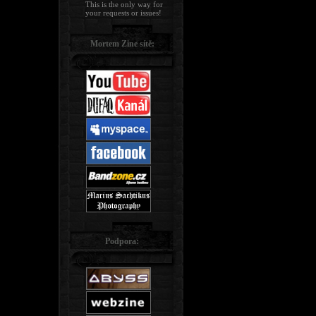
This is the only way for
your requests or issues!
Mortem Zine sítě:
Podpora: