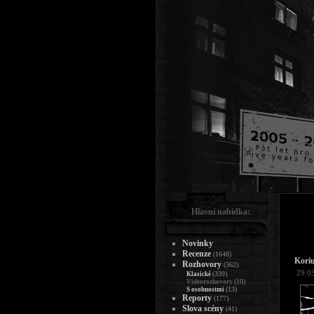
Hlavní nabídka:
Novinky
Recenze
(1648)
Kori
Rozhovory
(362)
29.0
(339)
Klasické
(10)
Videorozhovory
(13)
S osobnostmi
Reporty
(177)
Slova scény
(41)