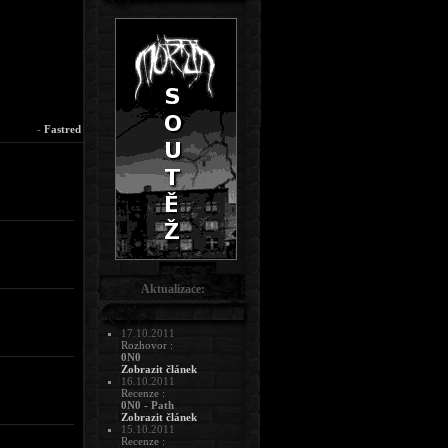
-
Fastred
Aktualizace:
17.10.2011
Rozhovor :
0N0
Zobrazit článek
16.10.2011
Recenze :
0N0 - Path
Zobrazit článek
15.10.2011
Recenze :