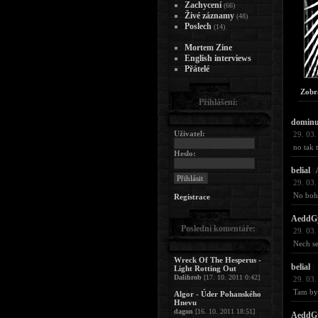
Zachycení
(66)
Živé záznamy
(48)
Poslech
(14)
Mortem Zine
English interviews
Přátelé
Zobr
Přihlášení:
domin
Uživatel:
29. 03.
no tak 
Heslo:
belial
|
29. 03.
No boh
Registrace
AeddG
Poslední komentáře:
29. 03.
Nech se
Wreck Of The Hesperus -
belial
|
Light Rotting Out
Dalihrob
[17. 10. 2011 0:42]
29. 03.
Tam by 
Algor - Úder Pohanského
Hnevu
dagon
[16. 10. 2011 18:51]
AeddG