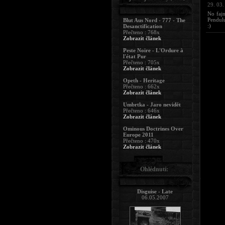
29. 03.
No fajn
Pendulu
Blut Aus Nord - 777 - The
:)
Desanctification
Přečteno : 768x
Zobrazit článek
Peste Noire - L'Ordure à
l'état Pur
Přečteno : 705x
Zobrazit článek
Opeth - Heritage
Přečteno : 662x
Zobrazit článek
Umbrtka - Jaro nevidět
Přečteno : 646x
Zobrazit článek
Ominous Doctrines Over
Europe 2011
Přečteno : 470x
Zobrazit článek
Ohlédnutí:
Disguise - Late
06.05.2007