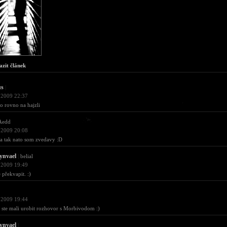
azit článek
us
|
 2009 22:37
to rovno na hajzli
Aedd
 2009 20:08
a tak nato som zvedavy :D
ynvael
|
belial
 2009 19:49
 překvapit. :)
 2009 19:44
ste mali urobit rozhovor s Morbivodom :)
ynvael
|