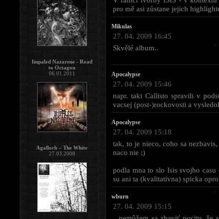
pro mě asi zůstane jejich highligh
Mikulas
|
27. 04. 2009 16:45
Skvělé album..
Impaled Nazarene - Road
to Octagon
06.01.2011
Apocalypse
|
27. 04. 2009 15:46
napr. taki Callisto spravili v pod
vacsej (post-)rockovosti a vysledo
Apocalypse
|
27. 04. 2009 15:18
tak, to je nieco, coho sa nezbavis
Agalloch – The White
naco nie ;)
27.03.2008
podla mna to slo Isis svojho casu
su ani ta (kvalitativna) spicka opr
wburn
|
27. 04. 2009 15:15
...nemôžem sa zbaviť pocitu, že vš