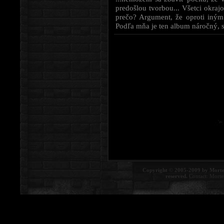
predošlou tvorbou... Všetci okraj
prečo? Argument, že oproti iným k
Podľa mňa je ten album náročný, s
Copyright © 2005-2009 by Morte
reserved.
Contact:
Morte