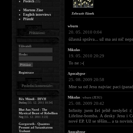
Poslech
(15)
Mortem Zine
Zobrazit článek
English interviews
Přátelé
wburn
|
20. 05. 2010 0:04
Přihlášení:
úžasná správa... už ma asi nič nepr
Uživatel:
Mikulas
|
Heslo:
19. 05. 2010 20:29
To ne :-(
Registrace
Apocalypse
|
25. 08. 2009 20:58
Poslední komentáře:
Mne sa od Jesu najviac paci (parad
Mikulas
|
wburn (JESU)
Rêx Mündi - IHVH
25. 08. 2009 20:42
Dufaq
[15. 12. 2011 10:34]
Blut Aus Nord - The
Infinity jsem žel ještě neslyšel 
Mystical Beast of Rebellion
Lifeline-bomba. A desky Jesu i C
Neg
[15. 12. 2011 3:23]
nové EP. Už se těším... a ta novink
Gorgoroth - Quantos
Possunt ad Satanitatem
Trahunt
Apocalypse
|