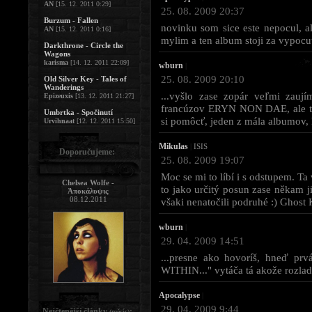
AN
[15. 12. 2011 0:29]
25. 08. 2009 20:37
Burzum - Fallen
novinku som sice este nepocul, al
AN
[15. 12. 2011 0:16]
mylim a ten album stoji za vypocu
Darkthrone - Circle the
Wagons
karisma
[14. 12. 2011 22:09]
wburn
|
25. 08. 2009 20:10
Old Silver Key - Tales of
Wanderings
...vyšlo zase zopár veľmi zauj
Epizeuxis
[13. 12. 2011 21:27]
francúzov ERYN NON DAE, ale ten
Umbrtka - Spočinutí
si pomôcť, jeden z mála albumov,
Urvihnaat
[12. 12. 2011 15:50]
Mikulas
|
ISIS
Doporučujeme:
25. 08. 2009 19:07
Moc se mi to líbí i s odstupem. T
Chelsea Wolfe -
to jako určitý posun zase někam j
Ἀποκάλυψις
08.12.2011
všaki nenatočili podruhé :) Ghost 
wburn
|
29. 04. 2009 14:51
...presne ako hovoríš, hneď p
WITHIN..." vytáča tá akože rozladen
Apocalypse
|
29. 04. 2009 9:44
Nejčtenější články
:
(měsíc)