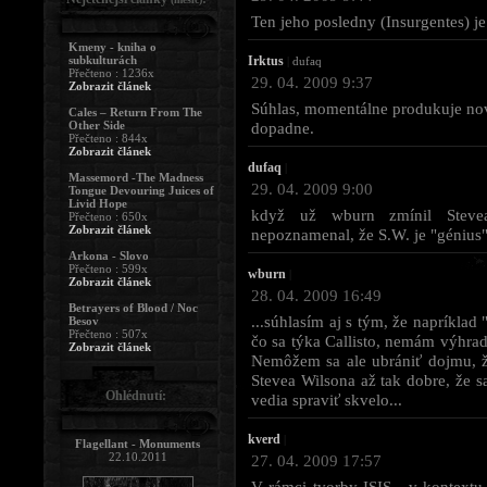
Ten jeho posledny (Insurgentes) je
Kmeny - kniha o
subkulturách
Irktus
|
dufaq
Přečteno : 1236x
29. 04. 2009 9:37
Zobrazit článek
Súhlas, momentálne produkuje nov
Cales – Return From The
Other Side
dopadne.
Přečteno : 844x
Zobrazit článek
dufaq
|
Massemord -The Madness
29. 04. 2009 9:00
Tongue Devouring Juices of
Livid Hope
když už wburn zmínil Stevea
Přečteno : 650x
Zobrazit článek
nepoznamenal, že S.W. je "génius".
Arkona - Slovo
Přečteno : 599x
wburn
|
Zobrazit článek
28. 04. 2009 16:49
Betrayers of Blood / Noc
...súhlasím aj s tým, že napríklad
Besov
Přečteno : 507x
čo sa týka Callisto, nemám výhrady
Zobrazit článek
Nemôžem sa ale ubrániť dojmu, ž
Stevea Wilsona až tak dobre, že sa
Ohlédnutí:
vedia spraviť skvelo...
kverd
|
Flagellant - Monuments
22.10.2011
27. 04. 2009 17:57
V rámci tvorby ISIS - v kontextu