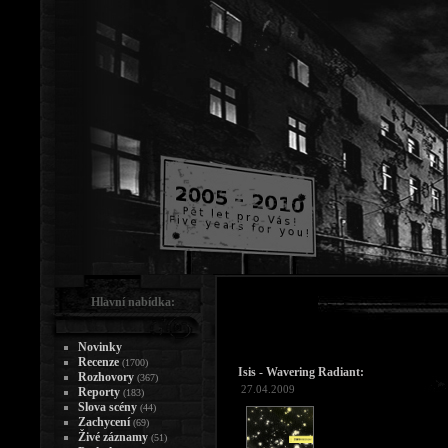
Hlavní nabídka:
Novinky
Recenze
(1700)
Isis - Wavering Radiant:
Rozhovory
(367)
27.04.2009
Reporty
(183)
Slova scény
(44)
Zachycení
(69)
Živé záznamy
(51)