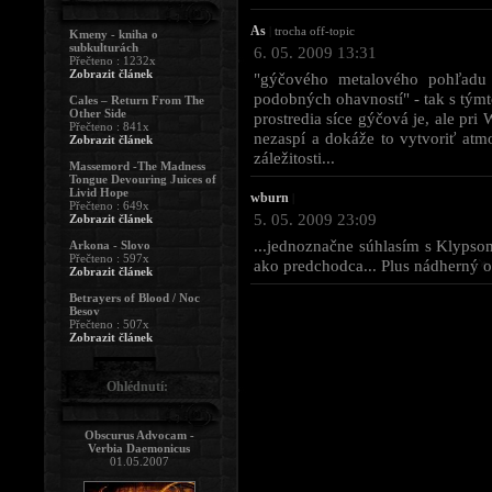
As
|
trocha off-topic
Kmeny - kniha o
subkulturách
6. 05. 2009 13:31
Přečteno : 1232x
Zobrazit článek
"gýčového metalového pohľadu 
podobných ohavností" - tak s tým
Cales – Return From The
Other Side
prostredia síce gýčová je, ale p
Přečteno : 841x
nezaspí a dokáže to vytvoriť atm
Zobrazit článek
záležitosti...
Massemord -The Madness
Tongue Devouring Juices of
Livid Hope
wburn
|
Přečteno : 649x
5. 05. 2009 23:09
Zobrazit článek
...jednoznačne súhlasím s Klypsom.
Arkona - Slovo
Přečteno : 597x
ako predchodca... Plus nádherný o
Zobrazit článek
Betrayers of Blood / Noc
Besov
Přečteno : 507x
Zobrazit článek
Ohlédnutí:
Obscurus Advocam -
Verbia Daemonicus
01.05.2007