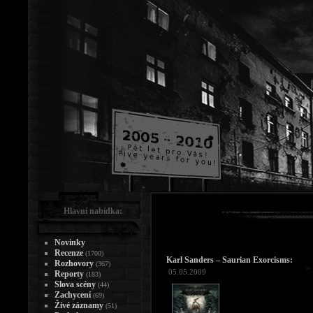
Hlavní nabídka:
Novinky
Recenze
(1700)
Karl Sanders – Saurian Exorcisms:
Rozhovory
(367)
05.05.2009
Reporty
(183)
Slova scény
(44)
Zachycení
(69)
Živé záznamy
(51)