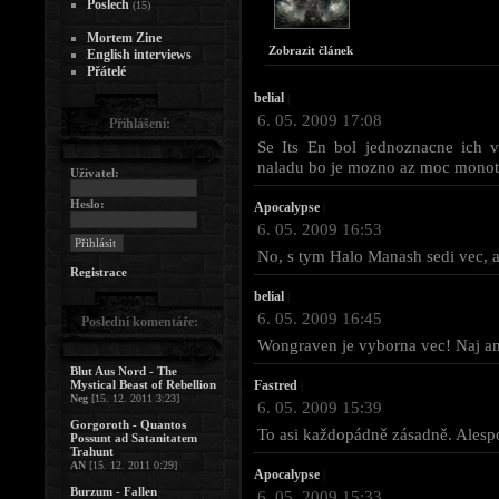
Poslech
(15)
Mortem Zine
Zobrazit článek
English interviews
Přátelé
belial
|
6. 05. 2009 17:08
Přihlášení:
Se Its En bol jednoznacne ich 
naladu bo je mozno az moc monoto
Uživatel:
Heslo:
Apocalypse
|
6. 05. 2009 16:53
No, s tym Halo Manash sedi vec, aj
Registrace
belial
|
6. 05. 2009 16:45
Poslední komentáře:
Wongraven je vyborna vec! Naj a
Blut Aus Nord - The
Mystical Beast of Rebellion
Fastred
|
Neg
[15. 12. 2011 3:23]
6. 05. 2009 15:39
Gorgoroth - Quantos
To asi každopádně zásadně. Alesp
Possunt ad Satanitatem
Trahunt
AN
[15. 12. 2011 0:29]
Apocalypse
|
Burzum - Fallen
6. 05. 2009 15:33