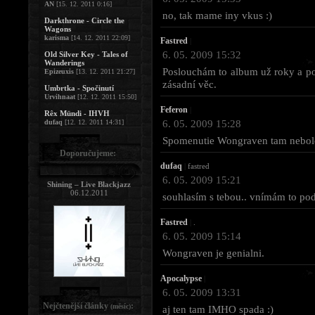
AN
[15. 12. 2011 0:16]
no, tak mame iny vkus :)
Darkthrone - Circle the
Wagons
karisma
[14. 12. 2011 22:09]
Fastred
|
6. 05. 2009 15:32
Old Silver Key - Tales of
Wanderings
Poslouchám to album už roky a po
Epizeuxis
[13. 12. 2011 21:27]
zásadní věc.
Umbrtka - Spočinutí
Urvihnaat
[12. 12. 2011 15:50]
Feferon
|
Rêx Mündi - IHVH
6. 05. 2009 15:28
dufaq
[12. 12. 2011 14:31]
Spomenutie Wongraven tam nebolo 
Doporučujeme:
dufaq
|
fastred
6. 05. 2009 15:21
Shining – Live Blackjazz
06.12.2011
souhlasím s tebou.. vnímám to po
Fastred
|
.
6. 05. 2009 15:14
Wongraven je genialni.
Apocalypse
|
6. 05. 2009 13:31
Nejčtenější články
:
(měsíc)
aj ten tam IMHO spada :)