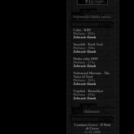
Nejčtenější články
:
(měsíc)
Cales - KRF
Přečteno : 693x
Zobrazit článek
Sezarbil - Dark God
Přečteno : 594x
Zobrazit článek
Deska roku 2009
Přečteno : 571x
Zobrazit článek
Nokturnal Mortum - The
Voice of Steel
Přečteno : 501x
Zobrazit článek
Urgehal - Ikonoklast
Přečteno : 454x
Zobrazit článek
Ohlédnutí:
Common Grave - Il Male
di Cicere
11.02.2009