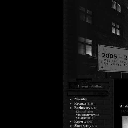
Hlavní nabídka:
Novinky
Recenze
(1138)
Ahab
Rozhovory
(246)
07.1
(230)
Klasické
(8)
Videorozhovory
(8)
S osobnostmi
Reporty
(103)
Slova scény
(24)