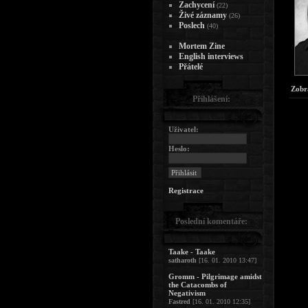
Zachycení
(22)
Živé záznamy
(26)
Poslech
(40)
Mortem Zine
English interviews
Přátelé
Zobr
Přihlášení:
Uživatel:
Heslo:
Registrace
Poslední komentáře:
Taake - Taake
satharoth
[16. 01. 2010 13:47]
Gromm - Pilgrimage amidst
the Catacombs of
Negativism
Fastred
[16. 01. 2010 12:35]