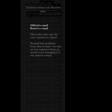
General contact on Mortem
zine:
Official e-mail
Reserve e-mail
This is the only way for
your requests or issues!
Hotmail has problems
from time to time = in case
of non-responce from us,
resend your message(s) to
our reserve e-mail.