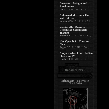
Emancer - Twilight and
Randomness
Einsk
[15. 01. 2010 16:38]
Nokturnal Mortum - The
Voice of Steel
luparius
[15. 01. 2010 16:28]
Gorgoroth - Quantos
Possunt ad Satanitatem
Trahunt
morbivod
[15. 01. 2010 16:02]
Non Opus Dei – Constant
Flow
dagon
[15. 01. 2010 11:38]
Nadja - When I See The Sun
Shines on TV
Gorth
[14. 01. 2010 23:37]
Doporučujeme:
Månegarm – Nattväsen
08.01.2010