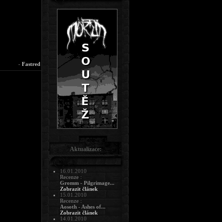
-
Fastred
Aktualizace:
16.01.2010
Recenze :
Gromm - Pilgrimage...
Zobrazit článek
15.01.2010
Recenze :
Aosoth - Ashes of...
Zobrazit článek
14.01.2010