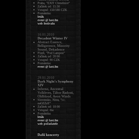
Praha, "EXIT Chmelnice"
Začátek od: 15:30
Vstupné: 150/180 CZK
Poznámka:
leták
event @ last.fm
web festivalu
16.01.2010
Decadent Winter IV
Abstract Essence,
Belligerence, Minority
Sound, Dekadence
Plzeň, "Pod Lampou"
Začátek od: 20:00
Vstupné: 90 CZK
Poznámka:
event @ last.fm
29.01.2010
Dark Night's Symphony
XIV
Inferno, Ancestral
Volkhves, Tábor Radosti,
Oldblood, Aeon Winds
Slovensko, Nitra, "r.c.
naOZZaY"
Začátek od: 18:00
Vstupné: tba
Poznámka:
leták
event @ last.fm
web pořadatele
Další koncerty