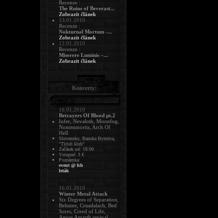
Recenze :
The Ruins of Beverast...
Zobrazit článek
13.01.2010
Recenze :
Nokturnal Mortum -...
Zobrazit článek
12.01.2010
Recenze :
Miserere Luminis –...
Zobrazit článek
Koncerty:
16.01.2010
Betrayers Of Blood pt.2
Infer, Nevaloth, Moonfog,
Nomenmortis, Arch Of
Hell
Slovensko, Banska Bystrica,
"Tirish klub"
Začátek od: 18:00
Vstupné: 3 €
Poznámka:
event @ fcb
leták
16.01.2010
Winter Metal Attack
Six Degrees of Separation,
Beltaine, Cruadalach, Bed
Sores, Creed of Life,
Amon Amarth revival