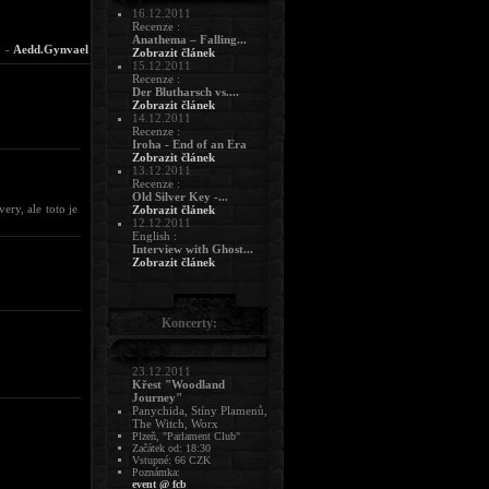
16.12.2011
Recenze :
Anathema – Falling...
-
Aedd.Gynvael
Zobrazit článek
15.12.2011
Recenze :
Der Blutharsch vs....
Zobrazit článek
14.12.2011
Recenze :
Iroha - End of an Era
Zobrazit článek
13.12.2011
Recenze :
Old Silver Key -...
ery, ale toto je
Zobrazit článek
12.12.2011
English :
Interview with Ghost...
Zobrazit článek
Koncerty:
23.12.2011
Křest "Woodland
Journey"
Panychida, Stíny Plamenů,
The Witch, Worx
Plzeň, "Parlament Club"
Začátek od: 18:30
Vstupné: 66 CZK
Poznámka:
event @ fcb