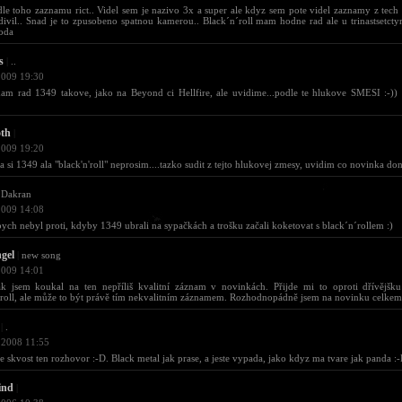
le toho zaznamu rict.. Videl sem je nazivo 3x a super ale kdyz sem pote videl zaznamy z tech 
ivil.. Snad je to zpusobeno spatnou kamerou.. Black´n´roll mam hodne rad ale u trinastsetctyr
oda
s
|
..
2009 19:30
am rad 1349 takove, jako na Beyond ci Hellfire, ale uvidime...podle te hlukove SMESI :-))
oth
|
2009 19:20
ja si 1349 ala "black'n'roll" neprosim....tazko sudit z tejto hlukovej zmesy, uvidim co novinka don
Dakran
2009 14:08
ych nebyl proti, kdyby 1349 ubrali na sypačkách a trošku začali koketovat s black´n´rollem :)
gel
|
new song
2009 14:01
k jsem koukal na ten nepříliš kvalitní záznam v novinkách. Přijde mi to oproti dřívějš
'roll, ale může to být právě tím nekvalitním záznamem. Rozhodnopádně jsem na novinku celkem
|
.
 2008 11:55
je skvost ten rozhovor :-D. Black metal jak prase, a jeste vypada, jako kdyz ma tvare jak panda :
ind
|