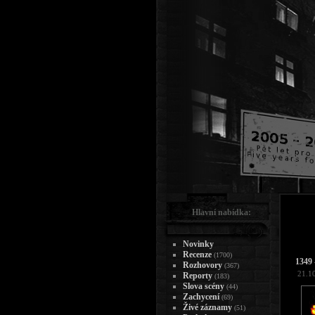
Hlavní nabídka:
Novinky
Recenze
(1700)
1349 
Rozhovory
(367)
21.1
Reporty
(183)
Slova scény
(44)
Zachycení
(69)
Živé záznamy
(51)