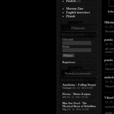
Poslech
(15)
Mortem Zine
Zobr
English interviews
Přátelé
Mikula
12. 05.
Přihlášení:
Novinka
Uživatel:
panda
|
10. 05.
Heslo:
tak som
strasne
panda
|
Registrace
10. 05.
Vilozof
Poslední komentáře:
moloch
10. 05.
Anathema – Falling Deeper
Vilozof
Victimer
[16. 12. 2011 6:49]
Horna - Musta Kaipuu
AN
[15. 12. 2011 23:35]
Vilozof
10. 05.
Blut Aus Nord - The
Mystical Beast of Rebellion
moloch 
Neg
[15. 12. 2011 22:18]
panda 