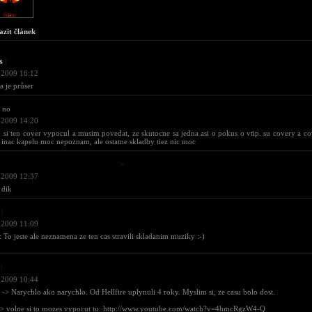
azit článek
s
|
 2009 16:12
 je průser
no
 2009 14:20
 si ten cover vypocul a musim povedat, ze skutocne sa jedna asi o pokus o vtip. su covery a cov
. inac kapelu moc nepoznam, ale ostatne skladby tiez nic moc
 2009 12:37
 dik
|
 2009 11:09
: To jeste ale neznamena ze ten cas stravili skladanim muziky :-)
|
 2009 10:44
-> Narychlo ako narychlo. Od Hellfire uplynuli 4 roky. Myslim si, ze casu bolo dost.
-> volne si to mozes vypocut tu: http://www.youtube.com/watch?v=4hmcRgzW4-Q