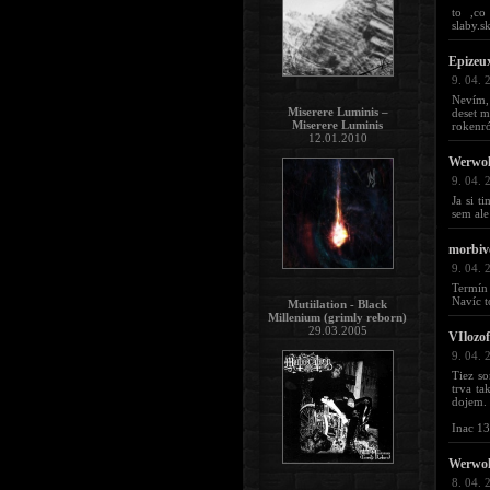
to ,co
slaby.s
Epizeu
9. 04. 
Nevím,
Miserere Luminis –
deset m
Miserere Luminis
rokenró
12.01.2010
Werwol
9. 04. 
Ja si t
sem ale
morbiv
9. 04. 
Termín 
Navíc t
Mutiilation - Black
Millenium (grimly reborn)
29.03.2005
VIlozof
9. 04. 
Tiez so
trva ta
dojem. 
Inac 13
Werwol
8. 04. 