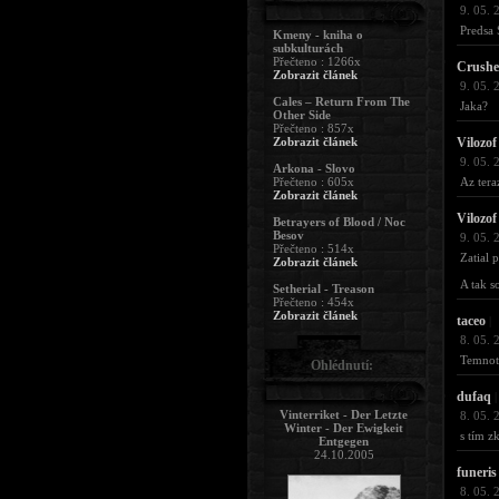
9. 05. 
Predsa 
Kmeny - kniha o
subkulturách
Přečteno : 1266x
Crushe
Zobrazit článek
9. 05. 
Cales – Return From The
Jaka?
Other Side
Přečteno : 857x
Zobrazit článek
Vilozof
9. 05. 
Arkona - Slovo
Přečteno : 605x
Az tera
Zobrazit článek
Vilozof
Betrayers of Blood / Noc
Besov
9. 05. 
Přečteno : 514x
Zatial 
Zobrazit článek
A tak so
Setherial - Treason
Přečteno : 454x
Zobrazit článek
taceo
|
8. 05. 
Temnota
Ohlédnutí:
dufaq
|
Vinterriket - Der Letzte
8. 05. 
Winter - Der Ewigkeit
s tím z
Entgegen
24.10.2005
funeris
8. 05. 