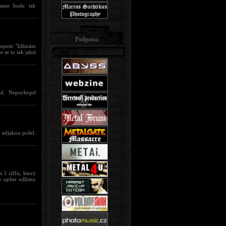
flame bude tak
Podpora:
stupem "ždímám
 se to tak jaksi
ad.. Nepochopil
 nějakou prdel.
 1 riffu, ktory
e uplne odlisny