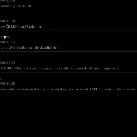
2006 10:38
nsku to je este horsie...........
d
|
2006 19:28
je v ČR MOR každý rok... :))
orpse
|
2006 19:15
 roku 1349 dosáhl mor i do skandinávie.. :)
|
2006 11:45
h 1348 a 1349 prešla cez Európu morová epidémia, ktorá skosila tretinu populácie.
w
|
2006 10:29
niekto odpovedat na otazku preco ma tato skupina v nazve rok 1349? Co sa stalo v tomto roku?