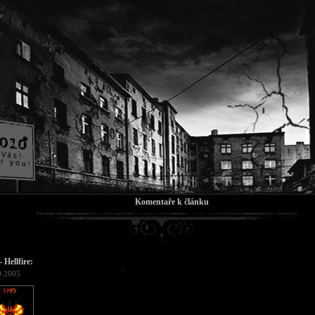
Komentaře k článku
- Hellfire:
0.2005