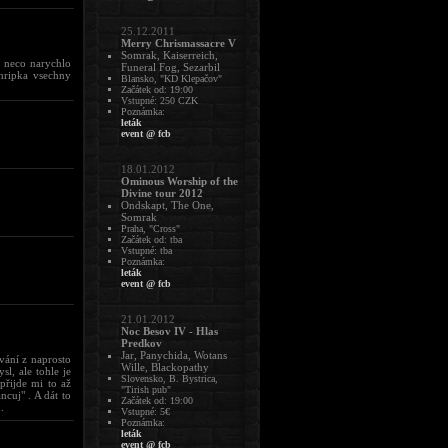
25.12.2011
Merry Chrismassacre V
Somrak, Kaiserreich,
a neco narychlo
Funeral Fog, Sezarbil
chripka vsechny
Blansko, "KD Klepačov"
Začátek od: 19:00
Vstupné: 250 CZK
Poznámka:
leták
event @ fcb
18.01.2012
Ominous Worship of the
Divine tour 2012
Ondskapt, The One,
Somrak
Praha, "Cross"
Začátek od: tba
Vstupné: tba
Poznámka:
leták
event @ fcb
21.01.2012
Noc Besov IV - Hlas
Predkov
Jar, Panychida, Wotans
vání z naprosto
Wille, Blackopathy
l, ale tohle je
Slovensko, B. Bystrica,
přijde mi to až
"Tirish pub"
cuj" . A dát to
Začátek od: 19:00
.
Vstupné: 5€
Poznámka:
leták
event @ fcb