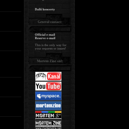
Další koncerty
General contact:
Official e-mail
Reserve e-mail
This is the only way for
your requests or issues!
Mortem Zine sítě: