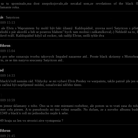
 sa tu spominalo,ma dost znepokojovalo,ale necakal som,ze revelations of the black 
klamanie roka.
xis
|
Satyricon
2009 15:13
 ale Elvis s Wapraintem by mohl být fakt úžasný. Každopádně, zrovna noví Satyricon s pří
elodií z pár akordů a lidi se poserou blahem" bych tam možná i zaškatulkoval;-) Nehledě na to, že
lově tváří. Každopádně když už rockec, tak raději Elvise, nežli tyhle dva
fthron
|
2009 15:04
im pro sebe oznacuju tvorbu takovych Impaled nazarene atd.. Proste black skrizeny s Motorhe
 to, ze se tim nazyva soucasny Satyricon atd..
od
|
2009 14:33
black'n'roll nemám rád. Vždycky se mi vybaví Elvis Presley ve warpaintu, takže patrně jde jen o
o začíná být nepříjemně módní, označování něčeho tímto.
|
2009 10:59
m jemne sklamany z toho. Ono sa to este miestami rozbehne, ale potom sa to vrati zasa do toho
kmer celu piesen. A to pseudosolo mi tiez velmi nesadlo. No dufam, ze z noveho albumu bud
1349 a black'n roll mi jednoducho nejde k sebe.
49 hraju uz len vo stvorici zive vystupenia ?
fthron
|
2009 21:45