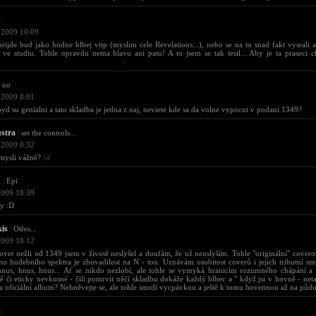
|
 2009 10:09
rijde bud jako hodne blbej vtip (myslim cele Revelations...), nebo se na to snad fakt vysrali 
i ve studiu. Tohle opravdu nema hlavu ani patu! A to jsem se tak tesil... Aby je ta praseci 
!
no
 2009 8:01
oyd su genialni a tato skladba je jedna z naj, neviete kde sa da volne vypocut v podani 1349?
ustra
|
set the controls...
 2009 0:32
 myslí vážně? :-/
d
|
Epi
2009 18:39
y :D
xis
|
Otřes...
2009 18:12
over nežli od 1349 jsem v životě neslyšel a doufám, že už neuslyším. Tohle "originální" covero
ho hudebního spektra je zhovadilost na N - tou. Uznávám osobitost coverů i jejich tributní smys
nus, hnus, hnus... Ať se nikdo nezlobí, ale tohle se vymyká hranicím rozumného chápání a 
 či eticky nevkusné - čili pomrvit něčí skladbu dokáže každý blbec a " když jsi v hovně - netan
a oficiální album? Nehněvejte se, ale tohle smrdí vycpávkou a ještě k tomu hovennou až na půdu
|