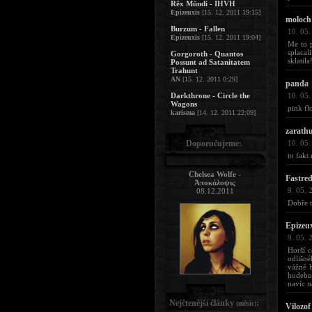
Rêx Mündi - IHVH
Epizeuxis
[15. 12. 2011 19:15]
moloch
Burzum - Fallen
10. 05.
Epizeuxis
[15. 12. 2011 19:04]
Me to p
splacal
Gorgoroth - Quantos
sklatila
Possunt ad Satanitatem
Trahunt
AN
[15. 12. 2011 0:29]
panda
|
Darkthrone - Circle the
10. 05.
Wagons
pink fl
karisma
[14. 12. 2011 22:09]
zarath
Doporučujeme:
10. 05.
to fakt
Chelsea Wolfe -
Fastre
Ἀποκάλυψις
9. 05. 
08.12.2011
Dobře t
Epizeu
9. 05. 
Horší c
odlišné
vážně h
hudebně
navíc n
Nejčtenější články
:
(měsíc)
Vilozof