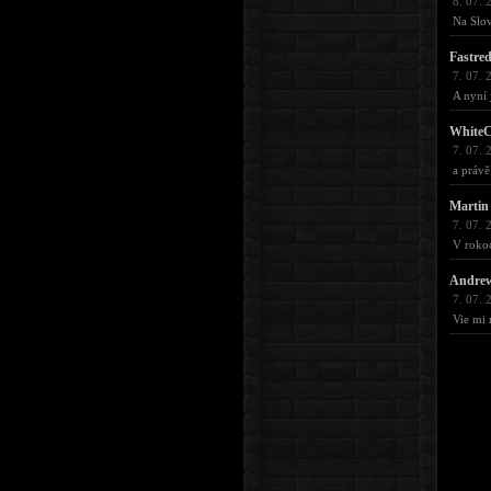
8. 07. 
Na Slove
Fastre
7. 07. 
A nyní 
WhiteC
7. 07. 
a právě
Martin
7. 07. 
V rokoc
Andre
7. 07. 
Vie mi 