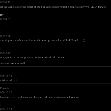
2009 8:45
Set the Controls for the Heart of the Sun http://www.youtube.com/watch?v=v5_0iZQ-TuA :))
er
|
2009 8:01
|
2009 2:36
z mi doplo, ze jedna z tych novych piesni je prerabka od Pink Floyd. . . :))
|
2009 2:19
par vypocuti a musim povedat, ze teda prusvih ako svina !
m sa na novinku tesil . . .
2009 18:42
 jak svině :-D
Funeris
2009 16:26
klamáním roku souhlasím na plné čáře.. děsná fušeřina a amatérizmus
|
2009 16:24