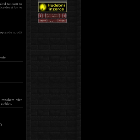
akci tak sem se
icetdevet by to
 opravdu soudit
esie
ku mnohem více
 zvědav.
-D