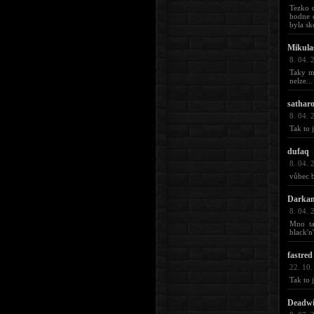
Tezko d
hodne d
byla sk
Mikula
8. 04. 
Taky m
nelze...
sathar
8. 04. 
Tak to 
dufaq
|
8. 04. 
vůbec b
Darkan
8. 04. 
Mno ta
black'n
fastred
22. 10.
Tak to 
Deadw