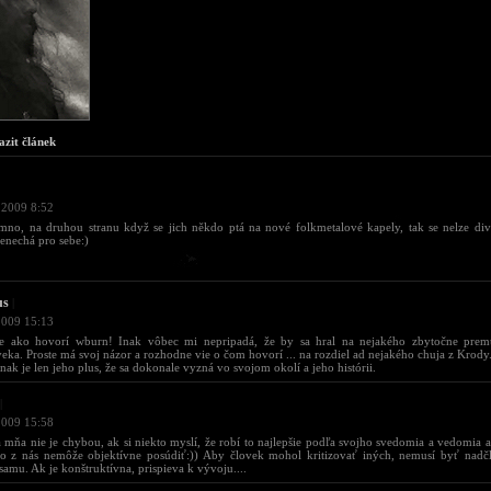
azit článek
 2009 8:52
mno, na druhou stranu když se jich někdo ptá na nové folkmetalové kapely, tak se nelze divi
enechá pro sebe:)
us
|
2009 15:13
sne ako hovorí wburn! Inak vôbec mi nepripadá, že by sa hral na nejakého zbytočne prem
eka. Proste má svoj názor a rozhodne vie o čom hovorí ... na rozdiel ad nejakého chuja z Krody
 inak je len jeho plus, že sa dokonale vyzná vo svojom okolí a jeho histórii.
|
2009 15:58
a mňa nie je chybou, ak si niekto myslí, že robí to najlepšie podľa svojho svedomia a vedomia a
kto z nás nemôže objektívne posúdiť:)) Aby človek mohol kritizovať iných, nemusí byť nadč
 samu. Ak je konštruktívna, prispieva k vývoju....