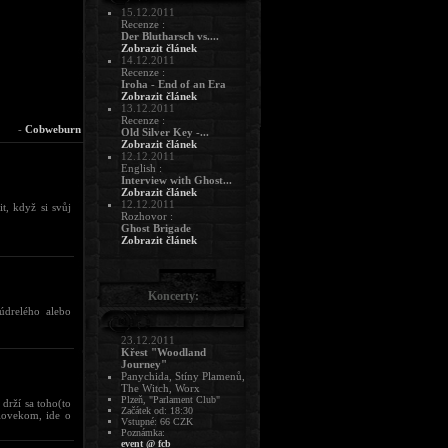
15.12.2011
Recenze :
Der Blutharsch vs....
Zobrazit článek
14.12.2011
Recenze :
Iroha - End of an Era
Zobrazit článek
13.12.2011
Recenze :
-
Cobweburn
Old Silver Key -...
Zobrazit článek
12.12.2011
English :
Interview with Ghost...
Zobrazit článek
12.12.2011
t, když si svůj
Rozhovor :
Ghost Brigade
Zobrazit článek
Koncerty:
údrelého alebo
.
23.12.2011
Křest "Woodland
Journey"
Panychida, Stíny Plamenů,
The Witch, Worx
Plzeň, "Parlament Club"
 drží sa toho(to
Začátek od: 18:30
lovekom, ide o
Vstupné: 66 CZK
Poznámka:
event @ fcb