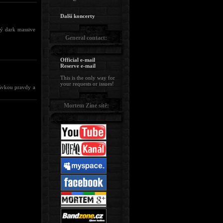
Další koncerty
lý dark massive
General contact:
Official e-mail
Reserve e-mail
This is the only way for
your requests or issues!
dávkou pravdy a
Mortem Zine sítě: