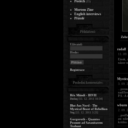
Poslech
(15)
Mortem Zine
English interviews
Přátelé
Přihlášení:
Zobr
Uživatel:
radalf
|
Heslo:
11. 09.
Einsk, 
názor n
Registrace
Mystic
Poslední komentáře:
3. 09. 
...pre
nadčlov
Rêx Mündi - IHVH
P.S.: A
Dufaq
[15. 12. 2011 10:34]
wburn
Blut Aus Nord - The
Mystical Beast of Rebellion
2. 09. 
Neg
[15. 12. 2011 3:23]
...podľ
asi ni
Gorgoroth - Quantos
kritiku
Possunt ad Satanitatem
Trahunt