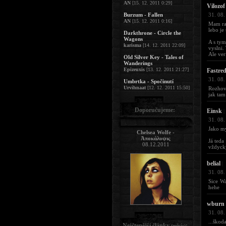
AN
[15. 12. 2011 0:29]
Vilozof
Burzum - Fallen
31. 08.
AN
[15. 12. 2011 0:16]
Mam rad
lebo je
Darkthrone - Circle the
Wagons
A s tym
karisma
[14. 12. 2011 22:09]
vyslni.
Ale ver
Old Silver Key - Tales of
Wanderings
Epizeuxis
[13. 12. 2011 21:27]
Fastre
31. 08.
Umbrtka - Spočinutí
Urvihnaat
[12. 12. 2011 15:50]
Rozhovo
jak tam
Doporučujeme:
Einsk
|
31. 08.
Jako my
Chelsea Wolfe -
Ἀποκάλυψις
Já teda
08.12.2011
vždycky
belial
|
31. 08.
Sice Wa
hehe
wburn
31. 08.
...škod
Nejčtenější články
:
(měsíc)