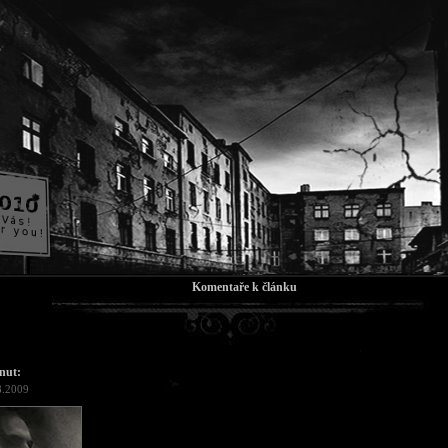
Komentaře k článku
nut:
8.2009