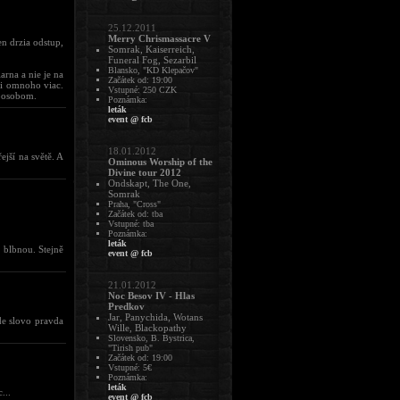
25.12.2011
Merry Chrismassacre V
n drzia odstup,
Somrak, Kaiserreich,
Funeral Fog, Sezarbil
Blansko, "KD Klepačov"
arna a nie je na
Začátek od: 19:00
si omnoho viac.
Vstupné: 250 CZK
sposobom.
Poznámka:
leták
event @ fcb
18.01.2012
ejší na světě. A
Ominous Worship of the
Divine tour 2012
Ondskapt, The One,
Somrak
Praha, "Cross"
Začátek od: tba
Vstupné: tba
Poznámka:
leták
 blbnou. Stejně
event @ fcb
21.01.2012
Noc Besov IV - Hlas
Predkov
Jar, Panychida, Wotans
de slovo pravda
Wille, Blackopathy
Slovensko, B. Bystrica,
"Tirish pub"
Začátek od: 19:00
Vstupné: 5€
Poznámka:
leták
...
event @ fcb