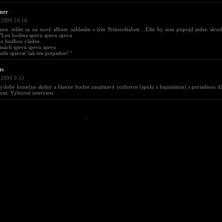
ner
|
 2009 10:16
tanie..teším sa na nový album..súhlasím s tým Primordialom....Ešte by som pripojil jeden skve
 "Len hodina spevu spevu spevu
ou hudbou vládne.
inách spevu spevu spevu
ude spievať tak ten prepadne! "
us
|
 2009 9:53
j dobe konečne slušný a hlavne hodne zaujímavý rozhovor (spolu s Inquisition) s poriadnou 
sti. Výborné interview.