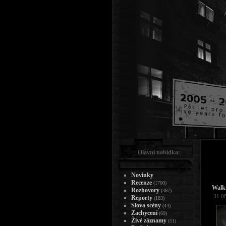
Hlavní nabídka:
Novinky
Recenze
(1700)
Walk
Rozhovory
(367)
31.0
Reporty
(183)
Slova scény
(44)
Zachycení
(69)
Živé záznamy
(51)