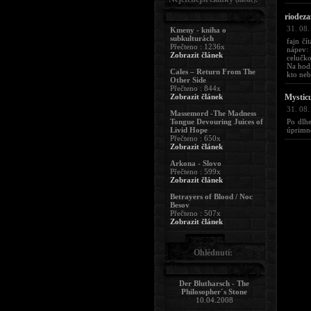
riodeza
31. 08.
Kmeny - kniha o
subkulturách
fajn čí
Přečteno : 1236x
nápev:
Zobrazit článek
celučk
Na hod
Cales – Return From The
kto neb
Other Side
Přečteno : 844x
Zobrazit článek
Mystic
31. 08.
Massemord -The Madness
Tongue Devouring Juices of
Po dlhe
Livid Hope
úprimno
Přečteno : 650x
Zobrazit článek
Arkona - Slovo
Přečteno : 599x
Zobrazit článek
Betrayers of Blood / Noc
Besov
Přečteno : 507x
Zobrazit článek
Ohlédnutí:
Der Blutharsch - The
Philosopher´s Stone
10.04.2008