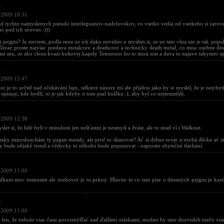
|
 2009 18:31
 tychto namyslenych pseudo interleguanov-nadclovekov, co vsetko vedia od vsetkeho si zarove
 to pod ich uroven :)))
i pejgns? Ja neviem, podla mna uz ich dako nevidno a myslim si, ze uz tato vlna nie je tak popul
 Teraz proste najviac predava metalcore a deathcore a technicky death metal, co mna osobne de
im mu, ze ako clena kvazi kultovej kapely Temnozor ho to musi srat a dava to najavo takymto 
d
|
 2009 15:47
r je to určitě nad očekávání fajn, některé názory mi ale přijdou jako by si myslel, že je nejchytř
 opisuje, kde bydlí, to je jak kdyby o tom psal knížku :), aby byl co nejtemnější.
 2009 12:38
slet si, že lidé byli v minulosti jen nešťastní je nesmysl a žvást, ale to snad ví i Walknut.
 taky neposlouchám ty pagan metaly, ale proč to shazovat? Ať si drhne svoje a nechá děcka ať si
 bude nějaký trend a vždycky to někoho bude popuzovat - naprosto zbytečné tlachání.
 2009 11:00
lknut moc nemusim ale rozhovor je to pekny. Hlavne to co tam pise o dnesnych pejgns je kaz
|
 2009 11:00
a len, že nebolo viac času porozmýšľať nad ďalšími otázkami, možno by sme dozvedeli niečo viac