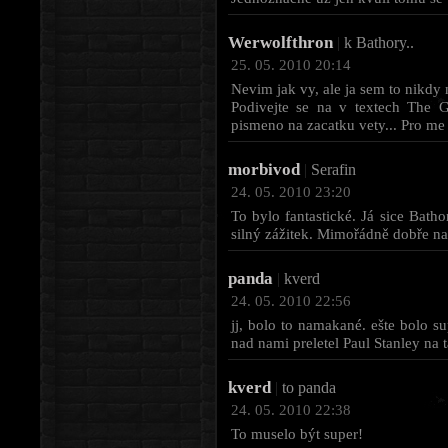
Werwolfthron
|
k Bathory..
25. 05. 2010 20:14
Nevim jak vy, ale ja sem to nikdy 
Podivejte se na v textech The 
pismeno na zacatku vety... Pro me 
morbivod
|
Serafin
24. 05. 2010 23:20
To bylo fantastické. Já sice Bath
silný zážitek. Mimořádně dobře naz
panda
|
kverd
24. 05. 2010 22:56
jj, bolo to namakané. ešte bolo s
nad nami preletel Paul Stanley na t
kverd
|
to panda
24. 05. 2010 22:38
To muselo být super!