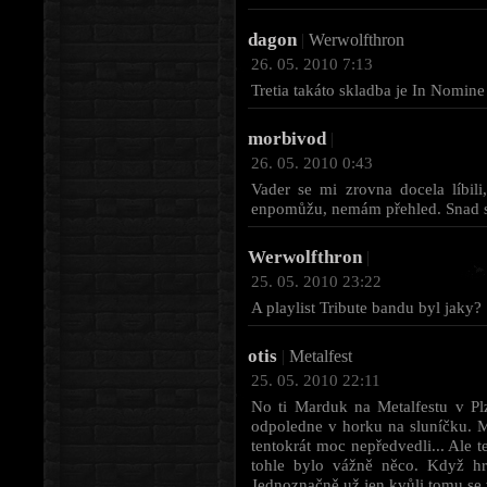
dagon
|
Werwolfthron
26. 05. 2010 7:13
Tretia takáto skladba je In Nomine
morbivod
|
26. 05. 2010 0:43
Vader se mi zrovna docela líbili,
enpomůžu, nemám přehled. Snad s
Werwolfthron
|
25. 05. 2010 23:22
A playlist Tribute bandu byl jaky?
otis
|
Metalfest
25. 05. 2010 22:11
No ti Marduk na Metalfestu v Plz
odpoledne v horku na sluníčku. M
tentokrát moc nepředvedli... Ale t
tohle bylo vážně něco. Když hr
Jednoznačně už jen kvůli tomu se v