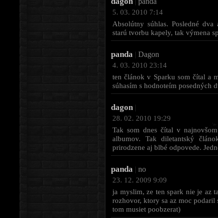
dagon
|
panda
5. 03. 2010 7:14
Absolútny súhlas. Posledné dva
starú tvorbu kapely, tak výmena s
panda
|
Dagon
4. 03. 2010 23:14
ten článok v Sparku som čítal a 
súhasím s hodnoteím posedných dv
dagon
|
28. 02. 2010 19:29
Tak som dnes čítal v najnovšom
albumov. Tak diletantský člán
prirodzene aj blbé odpovede. Jedn
panda
|
no
23. 12. 2009 9:09
ja myslim, ze ten spark nie je az 
rozhovor, ktory sa az moc podari
tom musiet poobzerat)