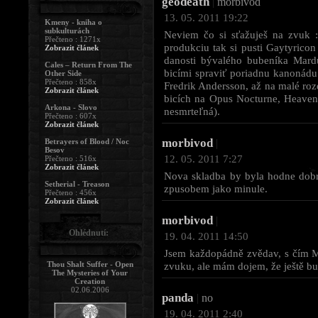
geodeath
|
morbivod
13. 05. 2011 19:22
Kmeny - kniha o
subkulturách
Neviem čo si sťažuješ na zvuk 
Přečteno : 1271x
produkciu tak si pusti Gaytyrico
Zobrazit článek
danosti bývalého bubeníka Mardu
Cales – Return From The
bicími spraviť poriadnu kanonádu 
Other Side
Přečteno : 858x
Fredrik Andersson, až na malé roz
Zobrazit článek
bicích na Opus Nocturne, Heaven
Arkona - Slovo
nesmrteľná).
Přečteno : 607x
Zobrazit článek
morbivod
Betrayers of Blood / Noc
|
Besov
12. 05. 2011 7:27
Přečteno : 516x
Zobrazit článek
Nova skladba by byla hodne dobra
Setherial - Treason
zpusobem jako minule.
Přečteno : 456x
Zobrazit článek
morbivod
|
Ohlédnutí:
19. 04. 2011 14:50
Jsem každopádně zvědav, s čím 
Thou Shalt Suffer - Open
zvuku, ale mám dojem, že ještě bud
The Mysteries of Your
Creation
02.06.2006
panda
|
no
19. 04. 2011 2:40