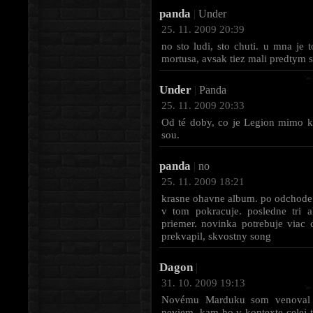
panda
|
Under
25. 11. 2009 20:39
no sto ludi, sto chuti. u mna je
mortusa, avsak tiez mali predtym 
Under
|
Panda
25. 11. 2009 20:33
Od té doby, co je Legion mimo k
sou.
panda
|
no
25. 11. 2009 18:21
krasne ohavne album. po odchode 
v tom pokracuje. posledne tri 
priemer. novinka potrebuje viac 
prekvapil, skvostny song
Dagon
|
31. 10. 2009 19:13
Novému Marduku som venoval u
neviem, kam ho v kontexte celej t