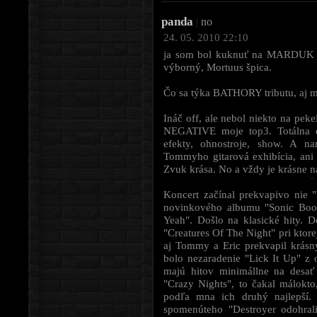
panda
|
no
24. 05. 2010 22:10
ja som bol kuknuť na MARDUK v 
výborný, Mortuus špica.
Čo sa týka BATHORY tributu, aj mn
Ináč off, ale nebol niekto na p
NEGATIVE moje top3. Totálna el
efekty, ohnostroje, show. A n
Tommyho gitarová exhibícia, ani 
Zvuk krása. No a vždy je krásne n
Koncert začínal prekvapivo nie 
novinkového albumu "Sonic Boom
Yeah". Došlo na klasické hity. 
"Creatures Of The Night" pri ktore
aj Tommy a Eric prekvapil krás
bolo nezaradenie "Lick It Up" z
majú hitov minimállne na desa
"Crazy Nights", to čakal málok
podľa mna ich druhý najlepší. 
spomenúteho "Destroyer odohrali 