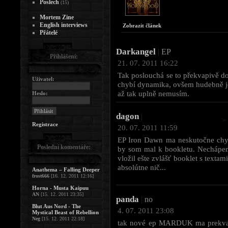
Poslech
(15)
Mortem Zine
English interviews
Zobrazit článek
Přátelé
Darkangel
|
EP
Přihlášení:
21. 07. 2011 16:22
Tak poslouchá se to překvapivě d
Uživatel:
chybí dynamika, ovšem hudebně j
až tak uplně nemusím.
Heslo:
dagon
|
Registrace
20. 07. 2011 11:59
EP Iron Dawn ma neskutočne chyti
Poslední komentáře:
by som mal k bookletu. Nechápem
vložil ešte zvlášť booklet s texta
absolútne nič...
Anathema – Falling Deeper
frost666
[16. 12. 2011 12:16]
Horna - Musta Kaipuu
AN
[15. 12. 2011 23:35]
panda
|
no
Blut Aus Nord - The
4. 07. 2011 23:08
Mystical Beast of Rebellion
Neg
[15. 12. 2011 22:18]
tak nové ep MARDUK ma prekvapu