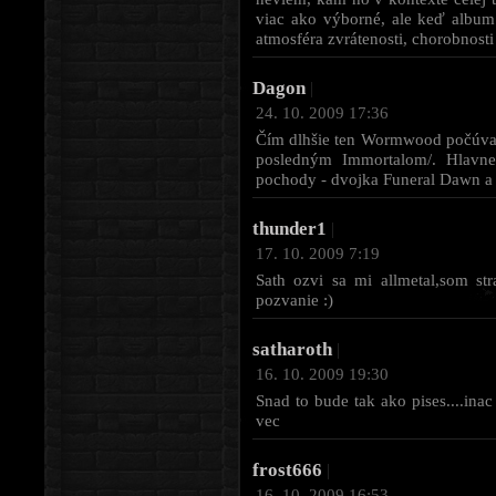
viac ako výborné, ale keď albu
atmosféra zvrátenosti, chorobnosti
Dagon
|
24. 10. 2009 17:36
Čím dlhšie ten Wormwood počúvam,
posledným Immortalom/. Hlavne
pochody - dvojka Funeral Dawn a 
thunder1
|
17. 10. 2009 7:19
Sath ozvi sa mi allmetal,som s
pozvanie :)
satharoth
|
16. 10. 2009 19:30
Snad to bude tak ako pises....ina
vec
frost666
|
16. 10. 2009 16:53