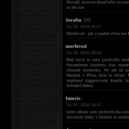
Nevadí, koncert desaťročia za na
sa ide zas.
Serafin
|
OT
24. 05. 2010 20:57
Morbivod - jak vypadal včera ten 
morbivod
|
24. 05. 2010 20:34
Rád bych to taky pochválil, hud
fenoménem loudness war, master
ořezané dynamiky. No jak už jse
Marduk v Plzni, bylo to divné, M
nepřesný triggerovaný kopák, b
bohužel žádný.
funeris
|
24. 05. 2010 18:15
tento album som podcenil,ma niec
skvost,tie fotky v buklete su nesk