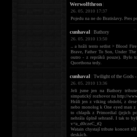
Werwolfthron
|
26. 05. 2010 17:37
Pojedu na ne do Bratislavy. Pres po
cunhaval
|
Bathory
26. 05. 2010 13:50
.. a hráli tento setlist > Blood 
Brave, Father To Son, Under The
outro - z repráků pouze). Bylo to
Quorthona tedy.
cunhaval
|
Twilight of the Gods -
26. 05. 2010 13:36
Jeli jsme jen na Bathory tribu
simpatický rozhovor na http://
Hráli jen z viking období, z dese
nebo monolog k One eyed man z 
to chlapík z Primordial (jejich 
nehrála úplně sehraně. I tak to by
v=a_d0czeC_tQ
Watain chystají tribute koncert té
deskách.