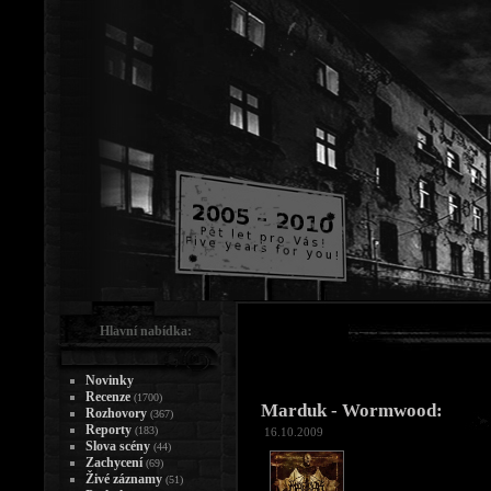
Hlavní nabídka:
Novinky
Recenze
(1700)
Marduk - Wormwood:
Rozhovory
(367)
Reporty
(183)
16.10.2009
Slova scény
(44)
Zachycení
(69)
Živé záznamy
(51)