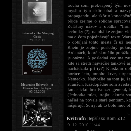
trocha som prekvapený tým nov
myslím tým skôr obal a názv
propagandu, ale skôr o koncepčné
pôjde zrejme o solídne spracova
Zvláštny názov a obálka. "Iron
techniky (?), na obálke zrejme vid
Enslaved - The Sleeping
ma o čom pojednávajú texty. Warsh
Gods
29.07.2011
o dobíjaní tohto mesta či už n
Rhein je zrejme posledný pokus
Ardenách, ktoré skončilo porážko
je otázne. A posledná vec ma zau
kde sa stretli najväčšie tankové 
nachádzala pri (v?) Kurskom obl
horúce leto, mnoho krve, utrpen
Nemecko. Najhoršie na tom je, že p
stranách. Každopádne som zvedavý
Mourning Beloveth - A
Disease for the Ages
fantastickú hru Panzer general,
03.05.2008
(Jednotka rules, trojku akurát 
našiel na povale staré pentium, kt
inšpirujú. Sorry, ak to bolo moc of
Kvitrafn
|
lepší ako Rom 5:12
9. 12. 2010 11:44