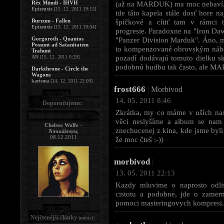
Rêx Mündi - IHVH
(až na MARDUK) ma moc nebaví. N
Epizeuxis
[15. 12. 2011 19:15]
ide táto kapela stále dosť hore 
Burzum - Fallen
špičkové a cítiť tam v rámci
Epizeuxis
[15. 12. 2011 19:04]
progresie. Paradoxne na "Iron D
Gorgoroth - Quantos
"Panzer Division Marduk". Áno, má
Possunt ad Satanitatem
to kompenzované obrovským náboj
Trahunt
pozadí dodávajú tomuto dielku 
AN
[15. 12. 2011 0:29]
podobnú hudbu tak často, ale MAR
Darkthrone - Circle the
Wagons
karisma
[14. 12. 2011 22:09]
frost666
|
Morbivod
14. 05. 2011 8:46
Doporučujeme:
Zkrátka, my co máme v uších nas
věci neslyšíme a album se nam 
Chelsea Wolfe -
znechucenej z kina, kde jsme byli
Ἀποκάλυψις
08.12.2011
že moc čteš :-))
morbivod
|
13. 05. 2011 22:13
Kazdy mluvime o naprosto odli
cistotu a podobne, jde o zamer
pomoci masteringovych kompresi. 
Nejčtenější články
:
(měsíc)