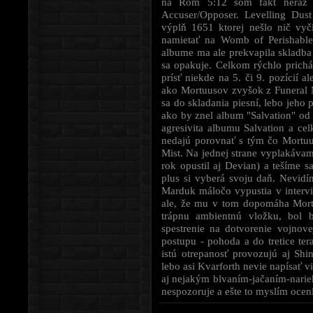
na Rom 5:12 som fakt neraz m
Accuser/Opposer. Levelling Dus
výplň 1651 ktorej nešlo nič vyč
namietať na Womb of Perishable
albume ma ale prekvapila skladba
sa opakuje. Celkom rýchlo prich
prísť niekde na 5. či 9. pozícií a
ako Mortuusov zvyšok z Funeral M
sa do skladania piesní, lebo jeho
ako by znel album "Salvation" od
agresivita albumu Salvation a ce
nedajú porovnať s tým čo Mortuu
Mist. Na jednej strane vyplakávam
rok opustil aj Devian) a tešíme s
plus si vyberá svoju daň. Nevidí
Marduk máločo vypustia v interv
ale, že mu v tom dopomáha Mortu
trápnu ambientnú vložku, bol 
spestrenie na dotvorenie vojnov
postupu - pohoda a do tretice te
istú otrepanosť provozujú aj Shi
lebo asi Kvarforth nevie napísať 
aj nejakým blvaním-jačaním-nariek
nespozoruje a ešte to myslím ocení