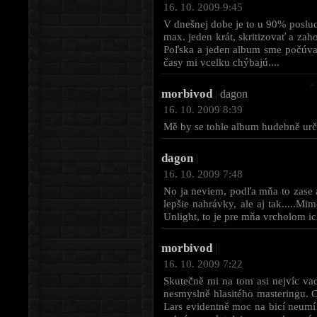
16. 10. 2009 9:45
V dnešnej dobe je to u 90% poslu
max. jeden krát, skritizovať a zah
Poľska a jeden album sme počúval
časy mi vcelku chýbajú....
morbivod
|
dagon
16. 10. 2009 8:39
Mě by se tohle album hudebně urči
dagon
|
16. 10. 2009 7:48
No ja neviem, podľa mňa to zase až
lepšie nahrávky, ale aj tak....
Unlight, to je pre mňa vrcholom ic
morbivod
|
16. 10. 2009 7:22
Skutečně mi na tom asi nejvíc vad
nesmyslně hlasitého masteringu. C
Lars evidentně moc na bicí neumí 