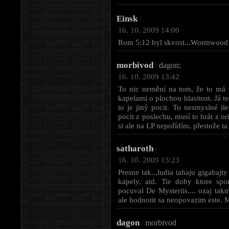
Einsk
|
16. 10. 2009 14:00
Rom 5:12 byl skvost...Wormwood je
morbivod
|
dagon:
16. 10. 2009 13:42
To nic nemění na tom, že to má
kapelami o plochou hlasitost. Já 
to je jiný pocit. To nesmyslné i
pocit z poslechu, musí to hrát z 
si ale na LP nepořídím, přestože 
satharoth
|
16. 10. 2009 13:23
Presne tak...ludia tahaju gigabajt
kapely, atd. Tie doby ktore sp
pocuval De Mysteriis.... ozaj ta
ale hodnotit sa neopovazim este.
dagon
|
morbivod