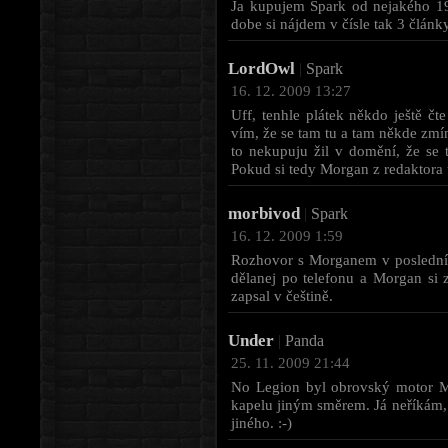
Ja kupujem Spark od nejakého 1
dobe si nájdem v čísle tak 3 článk
LordOwl
|
Spark
16. 12. 2009 13:27
Uff, tenhle plátek někdo ještě čte
vím, že se tam tu a tam někde zmín
to nekupuju žil v domění, že se t
Pokud si tedy Morgan z redaktora u
morbivod
|
Spark
16. 12. 2009 1:59
Rozhovor s Morganem v posledním 
dělanej po telefonu a Morgan si 
zapsal v češtině.
Under
|
Panda
25. 11. 2009 21:44
No Legion byl obrovský motor Ma
kapelu jiným směrem. Já neříkám, 
jiného. :-)