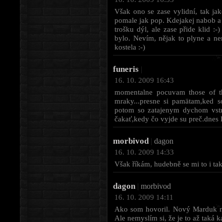
Však ono se zase vylidní, tak ja
pomale jak pop. Kdejakej nabob a d
trošku dýl, ale zase přide klid 
bylo. Nevím, nějak to plyne a nen
kostela :-)
funeris
|
16. 10. 2009 16:43
momentalne pocuvam those of t
mraky...presne si pamätam,ked s
potom so zatajenym dychom vstre
čakať,kedy čo vyjde su preč.dnes 
morbivod
|
dagon
16. 10. 2009 14:33
Však říkám, hudebně se mi to i tak 
dagon
|
morbivod
16. 10. 2009 14:11
Ako som hovoril. Nový Marduk nie
Ale nemyslím si, že je to až taká ka