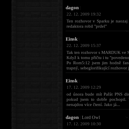
dagon
|
22. 12. 2009 19:32
Ten rozhovor v Sparku je naozaj
redaktora robil "prdel"
Einsk
|
22. 12. 2009 15:37
Tak ten rozhovor s MARDUK ve Spa
Když k tomu přičtu i tu "povedeno
Po Rom5:12 jsem jim hodně fandi
trapný, sebeglorifikující rozhovor 
Einsk
|
17. 12. 2009 12:29
od února bude mít Pařát PNS dist
pokud jsem to dobře pochopil. 
nenajdou více čtení. Jako já...
dagon
|
Lord Owl
17. 12. 2009 10:30