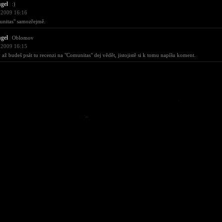
gel
|
:)
 2009 16:16
nitas" samozřejmě.
gel
|
Oblomov
 2009 16:15
 až budeš psát tu recenzi na "Comunitas" dej vědět, jistojistě si k tomu napíšu koment.