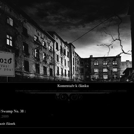
Komentaře k článku
l Swamp No. 38 :
1.2009
azit článek