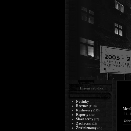
Hlavní nabídka:
Novinky
Recenze
(1108)
Meta
Rozhovory
(243)
21.1
Reporty
(100)
Slova scény
(22)
Zobr
Zachycení
(22)
Živé záznamy
(25)