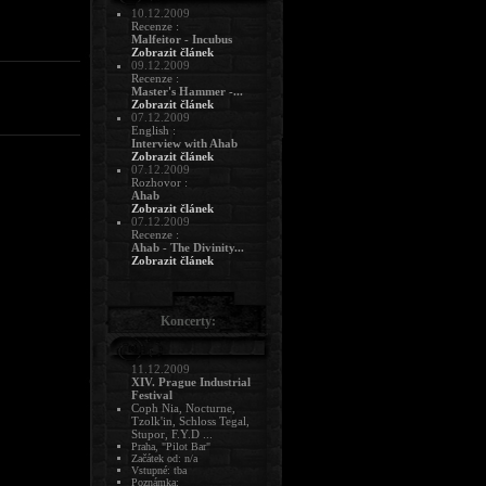
10.12.2009
Recenze :
Malfeitor - Incubus
Zobrazit článek
09.12.2009
Recenze :
Master's Hammer -...
Zobrazit článek
07.12.2009
English :
Interview with Ahab
Zobrazit článek
07.12.2009
Rozhovor :
Ahab
Zobrazit článek
07.12.2009
Recenze :
Ahab - The Divinity...
Zobrazit článek
Koncerty:
11.12.2009
XIV. Prague Industrial
Festival
Coph Nia, Nocturne,
Tzolk'in, Schloss Tegal,
Stupor, F.Y.D ...
Praha, "Pilot Bar"
Začátek od: n/a
Vstupné: tba
Poznámka: