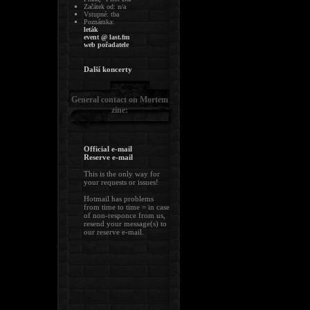
Začátek od: n/a
Vstupné: tba
Poznámka:
leták
event @ last.fm
web pořadatele
Další koncerty
General contact on Mortem
zine:
Official e-mail
Reserve e-mail
This is the only way for
your requests or issues!
Hotmail has problems
from time to time = in case
of non-responce from us,
resend your message(s) to
our reserve e-mail.