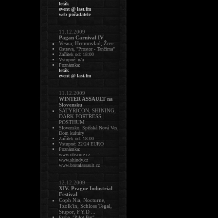
leták
event @ last.fm
web pořadatele
11.12.2009
Pagan Carnival IV
Vesna, Hromovlad, Žrec
Ostrava, "Prostor - Tančirna"
Začátek od: 18:00
Vstupné: n/a
Poznámka:
leták
event @ last.fm
11.12.2009
WINTER ASSAULT na
Slovensku
SATYRICON, SHINING,
DARK FORTRESS,
POSTHUM
Slovensko, Spišská Nová Ves,
Dom kultúry
Začátek od: 18:00
Vstupné: 22/24 EURO
Poznámka:
www.obscure.cz
www.shindy.cz
www.brutalassault.cz
12.12.2009
XIV. Prague Industrial
Festival
Coph Nia, Nocturne,
Tzolk'in, Schloss Tegal,
Stupor, F.Y.D ...
Praha, "Pilot Bar"