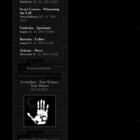
Dalihrob
[10. 12. 2011 6:01]
Svart Crown – Witnessing
the Fall
Werwolfthron
[10. 12. 2011
1:07]
Umbrtka - Spočinutí
dagon
[9. 12. 2011 14:09]
Burzum - Fallen
dagon
[9. 12. 2011 11:01]
Arkona - Slovo
Mercader
[8. 12. 2011 15:58]
Doporučujeme:
Leviathan - True Traitor,
True Whore
03.12.2011
Nejčtenější články
:
(měsíc)