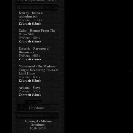
Kmeny - kniha o
subkulturách
Přečteno : 1144x
Zobrazit článek
Cales – Return From The
Other Side
Přečteno : 804x
Zobrazit článek
Esoteric - Paragon of
Dissonance
Přečteno : 669x
Zobrazit článek
Massemord -The Madness
Tongue Devouring Juices of
Livid Hope
Přečteno : 630x
Zobrazit článek
Arkona - Slovo
Přečteno : 572x
Zobrazit článek
Ohlédnutí:
Dodsengel - Mirium
Occultum
10.04.2010