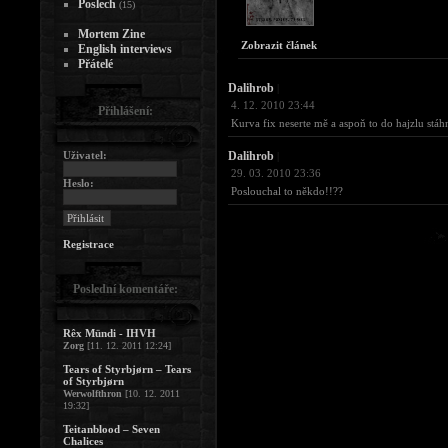
Poslech
(15)
Mortem Zine
Zobrazit článek
English interviews
Přátelé
Dalihrob
|
4. 12. 2010 23:44
Přihlášení:
Kurva fix neserte mě a aspoň to do hajzlu stáhn
Uživatel:
Dalihrob
|
29. 03. 2010 23:36
Heslo:
Poslouchal to někdo!!??
Registrace
Poslední komentáře:
Rêx Mündi - IHVH
Zorg
[11. 12. 2011 12:24]
Tears of Styrbjørn – Tears
of Styrbjørn
Werwolfthron
[10. 12. 2011
19:32]
Teitanblood – Seven
Chalices