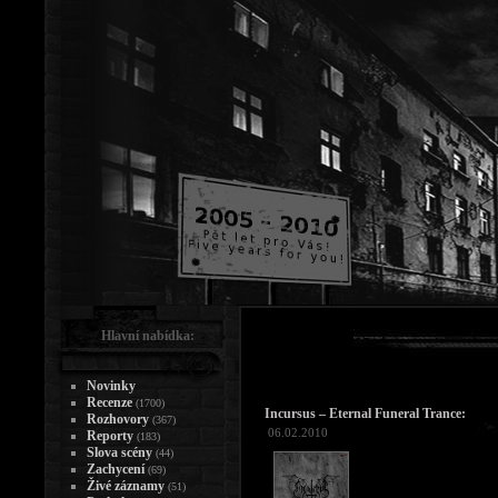
Hlavní nabídka:
Novinky
Recenze
(1700)
Incursus – Eternal Funeral Trance:
Rozhovory
(367)
06.02.2010
Reporty
(183)
Slova scény
(44)
Zachycení
(69)
Živé záznamy
(51)