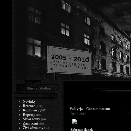
Hlavní nabídka:
Novinky
Recenze
(1700)
Valkyrja – Contamination:
Rozhovory
(367)
20.02.2010
Reporty
(183)
Slova scény
(44)
Zachycení
(69)
Živé záznamy
(51)
Zobrazit článek