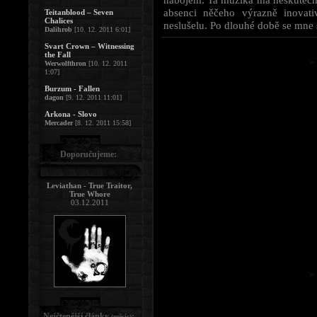
absenci něčeho výrazně inovat
Teitanblood – Seven
Chalices
neslušelu. Po dlouhé době se mne s
Dalihrob
[10. 12. 2011 6:01]
Svart Crown – Witnessing
the Fall
Werwolfthron
[10. 12. 2011
1:07]
Burzum - Fallen
dagon
[9. 12. 2011 11:01]
Arkona - Slovo
Mercader
[8. 12. 2011 15:58]
Doporučujeme:
Leviathan - True Traitor,
True Whore
03.12.2011
Nejčtenější články
:
(měsíc)