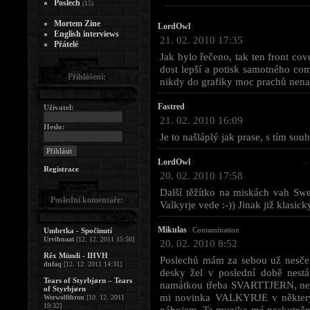
Poslech
(15)
Mortem Zine
LordOwl
|
English interviews
21. 02. 2010 17:35
Přátelé
Jak bylo řečeno, tak ten front cov
dost lepší a potisk samotného com
Přihlášení:
nikdy do grafiky moc prachů nenarv
Fastred
|
Uživatel:
21. 02. 2010 16:09
Heslo:
Je to našláplý jak prase, s tím souh
LordOwl
|
Registrace
20. 02. 2010 17:58
Další těžítko na miskách vah Swe
Poslední komentáře:
Valkyrje vede :-)) Jinak již klasic
Mikulas
|
Contamination
Umbrtka - Spočinutí
Urvihnaat
[12. 12. 2011 15:50]
20. 02. 2010 8:52
Rêx Mündi - IHVH
Poslechů mám za sebou už nesčet
dufaq
[12. 12. 2011 14:31]
desky žel v poslední době nestá
Tears of Styrbjørn – Tears
namátkou třeba SVARTTJERN, ne
of Styrbjørn
mi novinka VALKYRJE v některý
Werwolfthron
[10. 12. 2011
19:32]
nábojem. Ta muzika má neskutečn