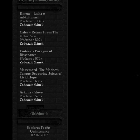
Kmeny - kniha o
subkulturách
Přečteno : 1149x
Zobrazit článek
Cales – Return From The
Other Side
Přečteno : 807x
Zobrazit článek
Esoteric - Paragon of
Dissonance
Přečteno : 670x
Zobrazit článek
Massemord -The Madness
Tongue Devouring Juices of
Livid Hope
Přečteno : 633x
Zobrazit článek
Arkona - Slovo
Přečteno : 575x
Zobrazit článek
Ohlédnutí:
Sombres Forêts -
Quintessence
02.02.2007