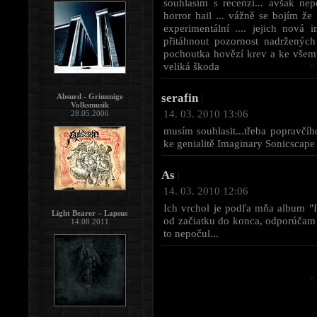
souhlasím s recenzí... avšak ne
horror hail ... vážně se bojím že
experimentální .... jejich nová
přitáhnout pozornost nadržených
pochoutka hovězí krev a ke všemu 
veliká škoda
serafin
Absurd - Grimmige
|
Volksmusik
14. 03. 2010 13:06
28.05.2006
musím souhlasit...třeba popravčí
ke genialitě Imaginary Sonicscape s
As
|
14. 03. 2010 12:06
Ich vrchol je podľa mňa album "
Light Bearer – Lapsus
od začiatku do konca, odporúča
14.08.2011
to nepočul...