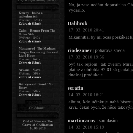
No, ja zase nedám dopustiť na Ghas
vydarilo.
Kmeny - kniha o
subkulturách
Přečteno : 1234x
Dalihrob
|
Zobrazit článek
17. 03. 2010 20:41
Cales – Return From The
Other Side
Mikannibal by mi ocas poskákat kl
Přečteno : 842x
Zobrazit článek
Massemord -The Madness
riodezaner
|
poharova streda
Tongue Devouring Juices of
Livid Hope
17. 03. 2010 19:56
Přečteno : 649x
Zobrazit článek
byť tak rejžom, tak zverím Mirai
platne z obdobia 97-01 sú geniálne.
Arkona - Slovo
Přečteno : 599x
dnešnej produkcie
Zobrazit článek
Betrayers of Blood / Noc
serafin
|
Besov
Přečteno : 507x
14. 03. 2010 16:21
Zobrazit článek
album, kde účinkuje nahá bisexuá
krvi...čekal bych, že něco takový
Ohlédnutí:
martincarny
|
souhlasím
Void of Silence – The
Grave of Civilization
14. 03. 2010 15:19
16.06.2010