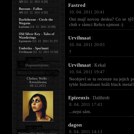
AN
[15. 12. 2011 0:29]
Fastred
|
Burzum - Fallen
10. 04. 2011 20:41
AN
[15. 12. 2011 0:16]
Oni mají novou desku? Co se týče
Darkthrone - Circle the
Wagons
chtít v rámci Relics ujmout :)
karisma
[14. 12. 2011 22:09]
Old Silver Key - Tales of
Urvihnaat
|
Wanderings
Epizeuxis
[13. 12. 2011 21:27]
10. 04. 2011 20:03
Umbrtka - Spočinutí
?
Urvihnaat
[12. 12. 2011 15:50]
Urvihnaat
|
Kekal
Doporučujeme:
10. 04. 2011 19:47
Neobjeví se tu recenze na jejich p
Chelsea Wolfe -
Ἀποκάλυψις
tyhle Indonésani hráli black metal?
08.12.2011
Epizeuxis
|
Dalihrob
8. 04. 2011 17:43
...nejsi sám.
dagon
|
8. 04. 2011 14:13
Nejčtenější články
:
(měsíc)