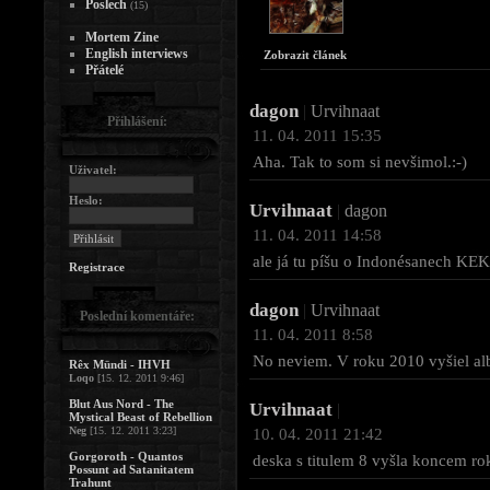
Poslech
(15)
Mortem Zine
English interviews
Zobrazit článek
Přátelé
dagon
|
Urvihnaat
Přihlášení:
11. 04. 2011 15:35
Aha. Tak to som si nevšimol.:-)
Uživatel:
Heslo:
Urvihnaat
|
dagon
11. 04. 2011 14:58
ale já tu píšu o Indonésanech KEK
Registrace
dagon
|
Urvihnaat
Poslední komentáře:
11. 04. 2011 8:58
No neviem. V roku 2010 vyšiel al
Rêx Mündi - IHVH
Loqo
[15. 12. 2011 9:46]
Blut Aus Nord - The
Urvihnaat
|
Mystical Beast of Rebellion
Neg
[15. 12. 2011 3:23]
10. 04. 2011 21:42
Gorgoroth - Quantos
deska s titulem 8 vyšla koncem r
Possunt ad Satanitatem
Trahunt