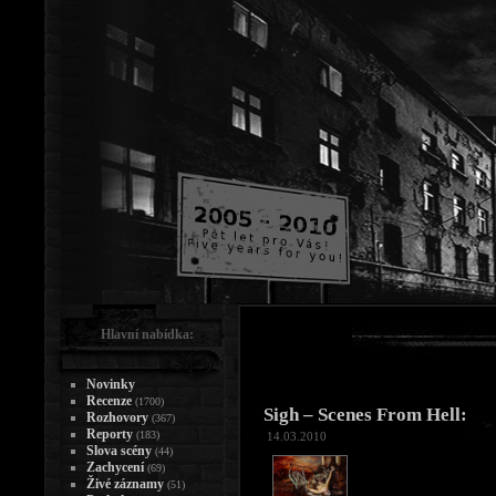
Hlavní nabídka:
Novinky
Recenze
(1700)
Sigh – Scenes From Hell:
Rozhovory
(367)
Reporty
(183)
14.03.2010
Slova scény
(44)
Zachycení
(69)
Živé záznamy
(51)