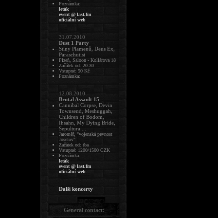
Poznámka:
leták
event @ last.fm
oficiální web
31.07.2010
Dust 1 Party
Stíny Plamenů, Deus Ex,
Paraschutist
Plzeň, Saloon - Kollárova 18
Začátek od: 20:30
Vstupné: 50 Kč
Poznámka:
12.08.2010
Brutal Assault 15
Cannibal Corpse, Devin
Townsend, Meshuggah,
Children of Bodom,
Ihsahn, My Dying Bride,
Sepultura ...
Jaroměř, "vojenská pevnost
Josefov"
Začátek od: tba
Vstupné: 1200/1500 CZK
Poznámka:
leták
event @ last.fm
oficiální web
Další koncerty
General contact: