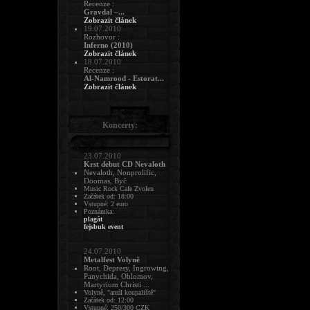
Recenze :
Gravdal –...
Zobrazit článek
19.07.2010
Rozhovor :
Inferno (2010)
Zobrazit článek
18.07.2010
Recenze :
Al-Namrood - Estorat...
Zobrazit článek
Koncerty:
23.07.2010
Krst debut CD Nevaloth
Nevaloth, Nonprolific,
Doomas, Byč
Music Rock Cafe Zvolen
Začátek od: 18:00
Vstupné: 2 euro
Poznámka:
plagát
fejsbuk event
24.07.2010
Metalfest Volyně
Root, Depresy, Ingrowing,
Panychida, Oblomov,
Martyrium Christi ...
Volyně, "areál koupaliště"
Začátek od: 12:00
Vstupné: 250/300 CZK