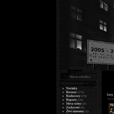
Hlavní nabídka:
Novinky
Recenze
(1275)
Grey
Rozhovory
(270)
03.0
Reporty
(126)
Slova scény
(25)
Zachycení
(50)
Živé záznamy
(32)