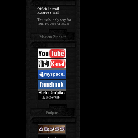
Official e-mail
Reserve e-mail
This is the only way for
your requests or issues!
Mortem Zine sítě:
Podpora: