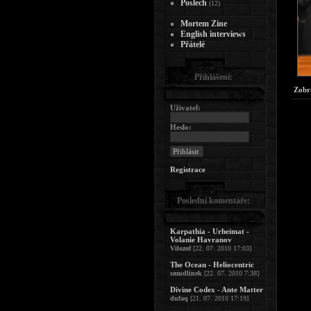
Poslech
(12)
Mortem Zine
English interviews
Přátelé
Přihlášení:
Zobr
Uživatel:
Heslo:
Registrace
Poslední komentáře:
Karpathia - Urheimat -
Volanie Havranov
Vilozof
[22. 07. 2010 17:03]
The Ocean - Heliocentric
smudlinek
[22. 07. 2010 7:38]
Divine Codex - Ante Matter
dufaq
[21. 07. 2010 17:19]