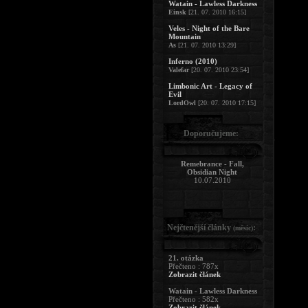
Watain - Lawless Darkness
Einsk
[21. 07. 2010 16:15]
Veles - Night of the Bare
Mountain
As
[21. 07. 2010 13:29]
Inferno (2010)
Valefar
[20. 07. 2010 23:54]
Limbonic Art - Legacy of
Evil
LordOwl
[20. 07. 2010 17:15]
Doporučujeme:
Remebrance - Fall,
Obsidian Night
10.07.2010
Nejčtenější články
:
(měsíc)
21. otázka
Přečteno : 787x
Zobrazit článek
Watain - Lawless Darkness
Přečteno : 582x
Zobrazit článek