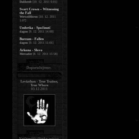
Dalihrob
[10. 12. 2011 6:01]
Svart Crown – Witnessing
the Fall
Werwolfthron
[10. 12. 2011
1:07]
Umbrtka - Spočinutí
dagon
[9. 12. 2011 14:09]
Burzum - Fallen
dagon
[9. 12. 2011 11:01]
Arkona - Slovo
Mercader
[8. 12. 2011 15:58]
Doporučujeme:
Leviathan - True Traitor,
True Whore
03.12.2011
Nejčtenější články
:
(měsíc)