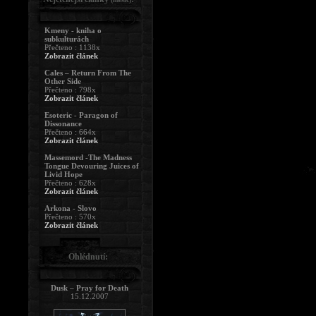
Kmeny - kniha o
subkulturách
Přečteno : 1138x
Zobrazit článek
Cales – Return From The
Other Side
Přečteno : 798x
Zobrazit článek
Esoteric - Paragon of
Dissonance
Přečteno : 664x
Zobrazit článek
Massemord -The Madness
Tongue Devouring Juices of
Livid Hope
Přečteno : 628x
Zobrazit článek
Arkona - Slovo
Přečteno : 570x
Zobrazit článek
Ohlédnutí:
Dusk – Pray for Death
15.12.2007