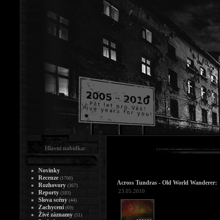
Hlavní nabídka:
Novinky
Recenze
(1700)
Across Tundras - Old World Wanderer:
Rozhovory
(367)
23.05.2010
Reporty
(183)
Slova scény
(44)
Zachycení
(69)
Živé záznamy
(51)