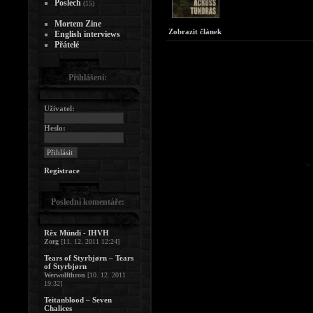
Poslech
(15)
Mortem Zine
Zobrazit článek
English interviews
Přátelé
Přihlášení:
Uživatel:
Heslo:
Registrace
Poslední komentáře:
Rêx Mündi - IHVH
Zorg
[11. 12. 2011 12:24]
Tears of Styrbjørn – Tears
of Styrbjørn
Werwolfthron
[10. 12. 2011
19:32]
Teitanblood – Seven
Chalices