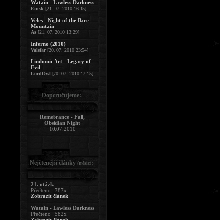
Watain - Lawless Darkness
Einsk
[21. 07. 2010 16:15]
Veles - Night of the Bare
Mountain
As
[21. 07. 2010 13:29]
Inferno (2010)
Valefar
[20. 07. 2010 23:54]
Limbonic Art - Legacy of
Evil
LordOwl
[20. 07. 2010 17:15]
Doporučujeme:
Remebrance - Fall,
Obsidian Night
10.07.2010
Nejčtenější články
:
(měsíc)
21. otázka
Přečteno : 787x
Zobrazit článek
Watain - Lawless Darkness
Přečteno : 582x
Zobrazit článek