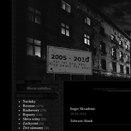
Hlavní nabídka:
Novinky
Recenze
(1275)
Angst Skvadron:
Rozhovory
(270)
28.06.2010
Reporty
(126)
Slova scény
(25)
Zobrazit článek
Zachycení
(50)
Živé záznamy
(32)