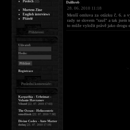
Poslech
(12)
Dalihrob
|
28. 06. 2010 11:18
Mortem Zine
English interviews
Menší omluva za otázku č. 6. a vy
Přátelé
rady se slovem "rauš" a tak jsem t
to může vyložit právě jako drogu e
Přihlášení:
Uživatel:
Heslo:
Registrace
Poslední komentáře:
Karpathia - Urheimat -
Volanie Havranov
Vilozof
[22. 07. 2010 17:03]
The Ocean - Heliocentric
smudlinek
[22. 07. 2010 7:38]
Divine Codex - Ante Matter
dufaq
[21. 07. 2010 17:19]