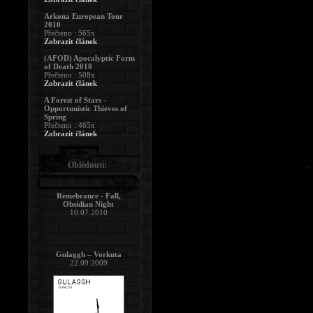
Arkona European Tour
2010
Přečteno : 565x
Zobrazit článek
(AFOD) Apocalyptic Form
of Death 2010
Přečteno : 508x
Zobrazit článek
A Forest of Stars -
Opportunistic Thieves of
Spring
Přečteno : 465x
Zobrazit článek
Ohlédnutí:
Remebrance - Fall,
Obsidian Night
10.07.2010
Gulaggh – Vorkuta
22.09.2009