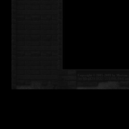
Copyright © 2005-2009 by Mortem 
by MiraX33 [ICQ : 231-041-344] an
Mortem_zine@