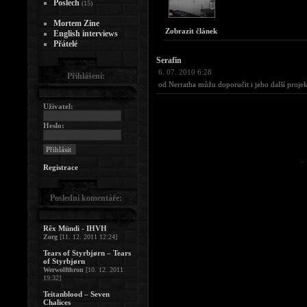
Poslech
(15)
Mortem Zine
Zobrazit článek
English interviews
Přátelé
Serafin
|
6. 07. 2010 6:28
Přihlášení:
od Nerratha můžu doporučit i jeho další projekt,
Uživatel:
Heslo:
Registrace
Poslední komentáře:
Rêx Mündi - IHVH
Zorg
[11. 12. 2011 12:24]
Tears of Styrbjørn – Tears
of Styrbjørn
Werwolfthron
[10. 12. 2011
19:32]
Teitanblood – Seven
Chalices