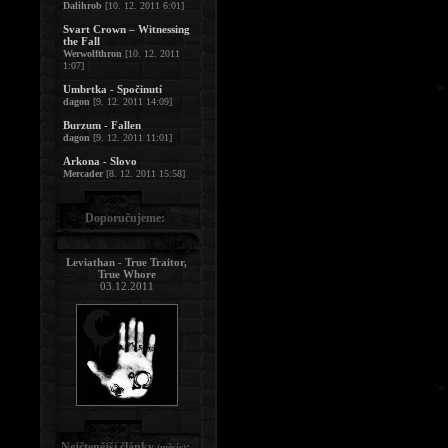
Dalihrob
[10. 12. 2011 6:01]
Svart Crown – Witnessing
the Fall
Werwolfthron
[10. 12. 2011
1:07]
Umbrtka - Spočinutí
dagon
[9. 12. 2011 14:09]
Burzum - Fallen
dagon
[9. 12. 2011 11:01]
Arkona - Slovo
Mercader
[8. 12. 2011 15:58]
Doporučujeme:
Leviathan - True Traitor,
True Whore
03.12.2011
Nejčtenější články
:
(měsíc)