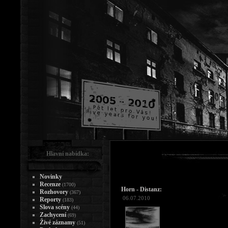
Hlavní nabídka:
Novinky
Recenze
(1700)
Horn - Distanz:
Rozhovory
(367)
06.07.2010
Reporty
(183)
Slova scény
(44)
Zachycení
(69)
Živé záznamy
(51)