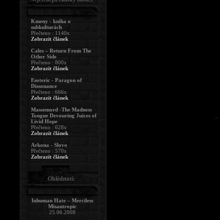
Kmeny - kniha o
subkulturách
Přečteno : 1140x
Zobrazit článek
Cales – Return From The
Other Side
Přečteno : 800x
Zobrazit článek
Esoteric - Paragon of
Dissonance
Přečteno : 666x
Zobrazit článek
Massemord -The Madness
Tongue Devouring Juices of
Livid Hope
Přečteno : 628x
Zobrazit článek
Arkona - Slovo
Přečteno : 570x
Zobrazit článek
Ohlédnutí:
Inhuman Hate – Merciless
Misantropic
25.06.2008