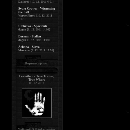
Dalihrob
[10. 12. 2011 6:01]
Svart Crown – Witnessing
the Fall
Werwolfthron
[10. 12. 2011
1:07]
Umbrtka - Spočinutí
dagon
[9. 12. 2011 14:09]
Burzum - Fallen
dagon
[9. 12. 2011 11:01]
Arkona - Slovo
Mercader
[8. 12. 2011 15:58]
Doporučujeme:
Leviathan - True Traitor,
True Whore
03.12.2011
Nejčtenější články
:
(měsíc)