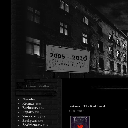
Hlavní nabídka:
Novinky
Recenze
(1696)
Tartaros - The Red Jewel:
Rozhovory
(367)
17.09.2010
Reporty
(183)
Slova scény
(44)
Zachycení
(69)
Živé záznamy
(51)