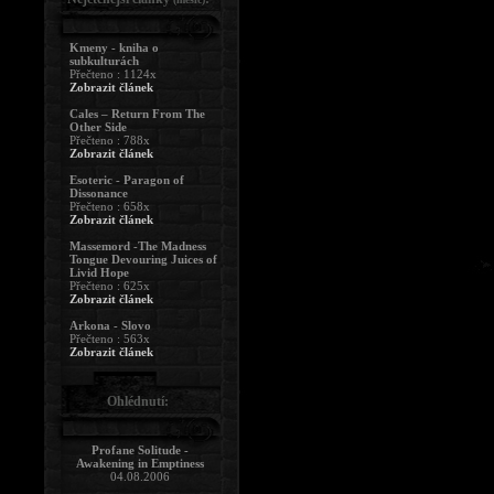
Kmeny - kniha o
subkulturách
Přečteno : 1124x
Zobrazit článek
Cales – Return From The
Other Side
Přečteno : 788x
Zobrazit článek
Esoteric - Paragon of
Dissonance
Přečteno : 658x
Zobrazit článek
Massemord -The Madness
Tongue Devouring Juices of
Livid Hope
Přečteno : 625x
Zobrazit článek
Arkona - Slovo
Přečteno : 563x
Zobrazit článek
Ohlédnutí:
Profane Solitude -
Awakening in Emptiness
04.08.2006