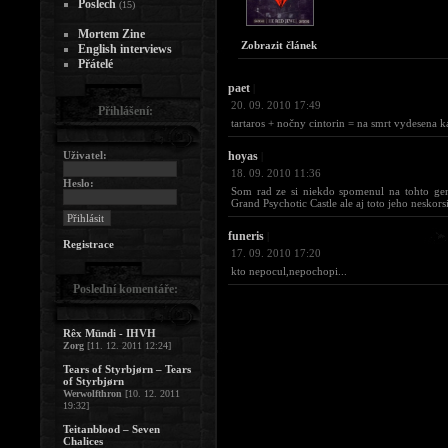
Poslech
(15)
Mortem Zine
Zobrazit článek
English interviews
Přátelé
paet
|
20. 09. 2010 17:49
Přihlášení:
tartaros + nočny cintorin = na smrt vydesena ka
Uživatel:
hoyas
|
18. 09. 2010 11:36
Heslo:
Som rad ze si niekdo spomenul na tohto gen
Grand Psychotic Castle ale aj toto jeho neskorsi
funeris
|
Registrace
17. 09. 2010 17:20
kto nepocul,nepochopi...
Poslední komentáře:
Rêx Mündi - IHVH
Zorg
[11. 12. 2011 12:24]
Tears of Styrbjørn – Tears
of Styrbjørn
Werwolfthron
[10. 12. 2011
19:32]
Teitanblood – Seven
Chalices